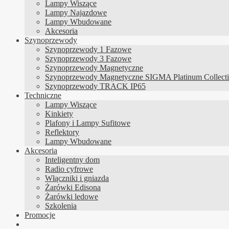
Lampy Wiszące
Lampy Najazdowe
Lampy Wbudowane
Akcesoria
Szynoprzewody
Szynoprzewody 1 Fazowe
Szynoprzewody 3 Fazowe
Szynoprzewody Magnetyczne
Szynoprzewody Magnetyczne SIGMA Platinum Collect
Szynoprzewody TRACK IP65
Techniczne
Lampy Wiszące
Kinkiety
Plafony i Lampy Sufitowe
Reflektory
Lampy Wbudowane
Akcesoria
Inteligentny dom
Radio cyfrowe
Włączniki i gniazda
Żarówki Edisona
Żarówki ledowe
Szkolenia
Promocje