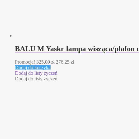
BALU M Yaskr lampa wisząca/plafon d
Pierwotna
Aktualna
Promocja!
325,00
zł
276,25
zł
cena
cena
Dodaj do koszyka
wynosiła:
wynosi:
Dodaj do listy życzeń
325,00 zł.
276,25 zł.
Dodaj do listy życzeń