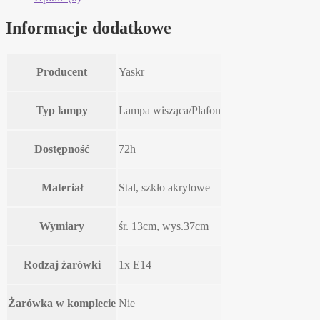
Informacje dodatkowe
Producent
Yaskr
Typ lampy
Lampa wisząca/Plafon
Dostępność
72h
Materiał
Stal, szkło akrylowe
Wymiary
śr. 13cm, wys.37cm
Rodzaj żarówki
1x E14
Żarówka w komplecie
Nie