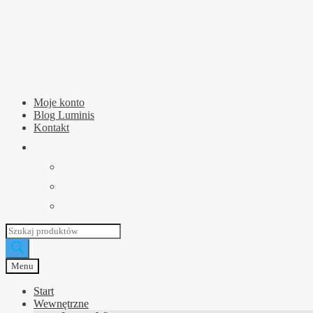
Przejdź
Przejdź
do
do
nawigacji
treści
Moje konto
Blog Luminis
Kontakt
Wyszukiwarka
produktów
Menu
Start
Wewnętrzne