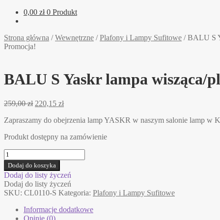
0,00
zł
0 Produkt
Strona główna
/
Wewnętrzne
/
Plafony i Lampy Sufitowe
/
BALU S Ya
Promocja!
BALU S Yaskr lampa wisząca/pla
Pierwotna
Aktualna
259,00
zł
220,15
zł
cena
cena
Zapraszamy do obejrzenia lamp YASKR w naszym salonie lamp w 
wynosiła:
wynosi:
259,00 zł.
220,15 zł.
Produkt dostępny na zamówienie
ilość
BALU
Dodaj do koszyka
S
Dodaj do listy życzeń
Yaskr
Dodaj do listy życzeń
lampa
SKU:
CL0110-S
Kategoria:
Plafony i Lampy Sufitowe
wisząca/plafon
dla
Informacje dodatkowe
dzieci
Opinie (0)