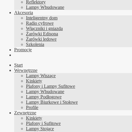
Reflektory
Lampy Wbudowane
Akcesoria
Inteligentny dom
Radio cyfrowe
Włączniki i gniazda
Żarówki Edisona
Żarówki ledowe
Szkolenia
Promocje
Start
Wewnętrzne
Lampy Wiszące
Kinkiety
Plafony i Lampy Sufitowe
Lampy Wbudowane
Lampy Podłogowe
Lampy Biurkowe i Stołowe
Profile
Zewnętrzne
Kinkiety
Plafony i Sufitowe
Lampy Stojące