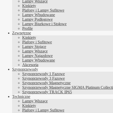
Lampy Wiszące
Kinkiety
Plafony i Lampy Sufitowe
Lampy Wbudowane
Lampy Podłogowe
Lampy Biurkowe i Stołowe
Profile
Zewnętrzne
Kinkiety
Plafony i Sufitowe
Lampy Stojące
Lampy Wiszące
Lampy Najazdowe
Lampy Wbudowane
Akcesoria
Szynoprzewody
Szynoprzewody 1 Fazowe
Szynoprzewody 3 Fazowe
Szynoprzewody Magnetyczne
Szynoprzewody Magnetyczne SIGMA Platinum Collect
Szynoprzewody TRACK IP65
Techniczne
Lampy Wiszące
Kinkiety
Plafony i Lampy Sufitowe