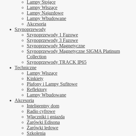
Lampy Stojące
Lampy Wiszące
Lampy Najazdowe
Lampy Wbudowane
Akcesoria
Szynoprzewody
Szynoprzewody 1 Fazowe
Szynoprzewody 3 Fazowe
Szynoprzewody Magnetyczne
Szynoprzewody Magnetyczne SIGMA Platinum
Collection
Szynoprzewody TRACK IP65
Techniczne
Lampy Wiszące
Kinkiety
Plafony i Lampy Sufitowe
Reflektory
Lampy Wbudowane
Akcesoria
Inteligentny dom
Radio cyfrowe
Włączniki i gniazda
Żarówki Edisona
Żarówki ledowe
Szkolenia