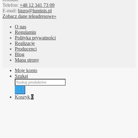
Telefon:
+48 12 341 73 09
E-mail:
biuro@luminis.pl
Zobacz dane teleadresowe»
O nas
Regulamin
Polityka prywatności
Realizacje
Producenci
Blog
Mapa strony
Moje konto
Szukaj
Wyszukiwarka
produktów
Koszyk
0