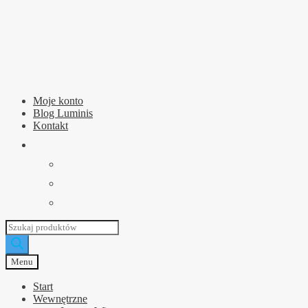
Przejdź
Przejdź
do
do
nawigacji
treści
Moje konto
Blog Luminis
Kontakt
Wyszukiwarka
produktów
Menu
Start
Wewnętrzne