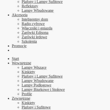
Plafony i Lampy Sufitowe
Reflektory
Lampy Wbudowane
Akcesoria
Inteligentny dom
Radio cyfrowe
Włączniki i gniazda
Żarówki Edisona
Żarówki ledowe
Szkolenia
Promocje
Start
Wewnętrzne
Lampy Wiszące
Kinkiety
Plafony i Lampy Sufitowe
Lampy Wbudowane
Lampy Podłogowe
Lampy Biurkowe i Stołowe
Profile
Zewnętrzne
Kinkiety
Plafony i Sufitowe