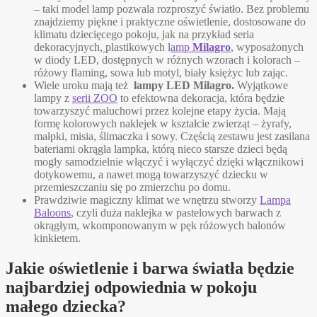
– taki model lamp pozwala rozproszyć światło. Bez problemu
znajdziemy piękne i praktyczne oświetlenie, dostosowane do
klimatu dziecięcego pokoju, jak na przykład seria
dekoracyjnych,
plastikowych l
amp
Milagro
, wyposażonych
w diody LED, dostępnych w różnych wzorach i kolorach –
różowy flaming, sowa lub motyl, biały księżyc lub zając.
Wiele uroku mają też
lampy LED Milagro.
Wyjątkowe
lampy z
serii ZOO
to efektowna dekoracja, która będzie
towarzyszyć maluchowi przez kolejne etapy życia. Mają
formę kolorowych naklejek w kształcie zwierząt – żyrafy,
małpki, misia, ślimaczka i sowy. Częścią zestawu jest zasilana
bateriami okrągła lampka, którą nieco starsze dzieci będą
mogły samodzielnie włączyć i wyłączyć dzięki włącznikowi
dotykowemu, a nawet mogą towarzyszyć dziecku w
przemieszczaniu się po zmierzchu po domu.
Prawdziwie magiczny klimat we wnętrzu stworzy
Lampa
Baloons
, czyli duża naklejka w pastelowych barwach z
okrągłym, wkomponowanym w pęk różowych balonów
kinkietem.
Jakie oświetlenie i barwa światła będzie
najbardziej odpowiednia w pokoju
małego dziecka?