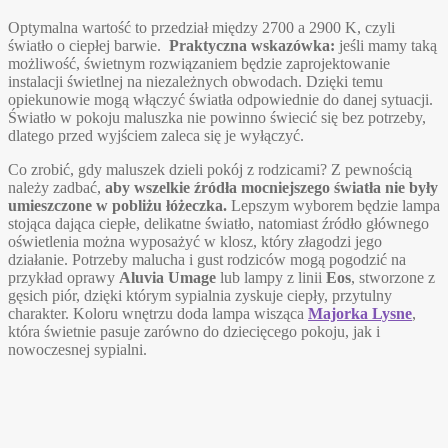
Optymalna wartość to przedział między 2700 a 2900 K, czyli
światło o ciepłej barwie.
Praktyczna wskazówka:
jeśli mamy taką
możliwość, świetnym rozwiązaniem będzie zaprojektowanie
instalacji świetlnej na niezależnych obwodach. Dzięki temu
opiekunowie mogą włączyć światła odpowiednie do danej sytuacji.
Światło w pokoju maluszka nie powinno świecić się bez potrzeby,
dlatego przed wyjściem zaleca się je wyłączyć.
Co zrobić, gdy maluszek dzieli pokój z rodzicami? Z pewnością
należy zadbać,
aby wszelkie źródła mocniejszego światła nie były
umieszczone w pobliżu łóżeczka.
Lepszym wyborem będzie lampa
stojąca dająca ciepłe, delikatne światło, natomiast źródło głównego
oświetlenia można wyposażyć w klosz, który złagodzi jego
działanie. Potrzeby malucha i gust rodziców mogą pogodzić na
przykład oprawy
Aluvia Umage
lub lampy z linii
Eos
, stworzone z
gęsich piór, dzięki którym sypialnia zyskuje ciepły, przytulny
charakter. Koloru wnętrzu doda lampa wisząca
Majorka Lysne
,
która świetnie pasuje zarówno do dziecięcego pokoju, jak i
nowoczesnej sypialni.