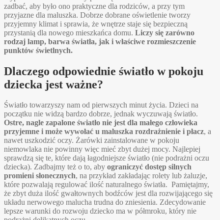
zadbać, aby było ono praktyczne dla rodziców, a przy tym
przyjazne dla maluszka. Dobrze dobrane oświetlenie tworzy
przyjemny klimat i sprawia, że wnętrze staje się bezpieczną
przystanią dla nowego mieszkańca domu.
Liczy się zarówno
rodzaj lamp, barwa światła, jak i właściwe rozmieszczenie
punktów świetlnych.
Dlaczego odpowiednie światło w pokoju
dziecka jest ważne?
Światło towarzyszy nam od pierwszych minut życia. Dzieci na
początku nie widzą bardzo dobrze, jednak wyczuwają światło.
Ostre, nagle zapalone światło nie jest dla małego człowieka
przyjemne i może wywołać u maluszka rozdrażnienie i płacz
, a
nawet uszkodzić oczy. Żarówki zainstalowane w pokoju
niemowlaka nie powinny więc mieć zbyt dużej mocy. Najlepiej
sprawdzą się te, które dają łagodniejsze światło (nie podrażni oczu
dziecka). Zadbajmy też o to, aby
ograniczyć dostęp silnych
promieni słonecznych
, na przykład zakładając rolety lub żaluzje,
które pozwalają regulować ilość naturalnego światła. Pamiętajmy,
że zbyt duża ilość gwałtownych bodźców jest dla rozwijającego się
układu nerwowego malucha trudna do zniesienia. Zdecydowanie
lepsze warunki do rozwoju dziecko ma w półmroku, który nie
podrażni delikatnych oczu.