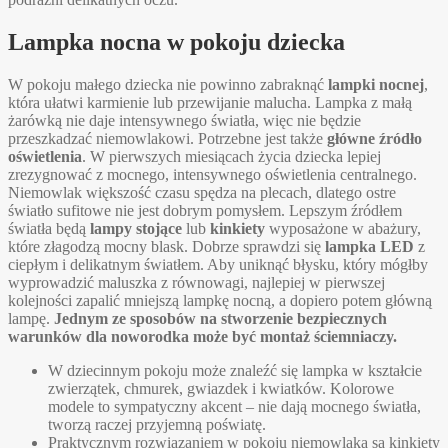
Lampka nocna w pokoju dziecka
W pokoju małego dziecka nie powinno zabraknąć
lampki nocnej
,
która ułatwi karmienie lub przewijanie malucha. Lampka z małą
żarówką nie daje intensywnego światła, więc nie będzie
przeszkadzać niemowlakowi. Potrzebne jest także
główne źródło
oświetlenia
. W pierwszych miesiącach życia dziecka lepiej
zrezygnować z mocnego, intensywnego oświetlenia centralnego.
Niemowlak większość czasu spędza na plecach, dlatego ostre
światło sufitowe nie jest dobrym pomysłem. Lepszym źródłem
światła będą
lampy stojące
lub
kinkiety
wyposażone w abażury,
które złagodzą mocny blask. Dobrze sprawdzi się
lampka LED
z
ciepłym i delikatnym światłem. Aby uniknąć błysku, który mógłby
wyprowadzić maluszka z równowagi, najlepiej w pierwszej
kolejności zapalić mniejszą lampkę nocną, a dopiero potem główną
lampę.
Jednym ze sposobów na stworzenie bezpiecznych
warunków dla noworodka może być montaż ściemniaczy.
W dziecinnym pokoju może znaleźć się lampka w kształcie
zwierzątek, chmurek, gwiazdek i kwiatków. Kolorowe
modele to sympatyczny akcent – nie dają mocnego światła,
tworzą raczej przyjemną poświatę.
Praktycznym rozwiązaniem w pokoju niemowlaka są kinkiety