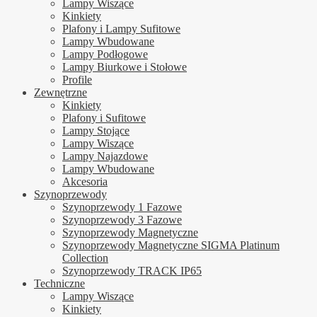
Lampy Wiszące
Kinkiety
Plafony i Lampy Sufitowe
Lampy Wbudowane
Lampy Podłogowe
Lampy Biurkowe i Stołowe
Profile
Zewnętrzne
Kinkiety
Plafony i Sufitowe
Lampy Stojące
Lampy Wiszące
Lampy Najazdowe
Lampy Wbudowane
Akcesoria
Szynoprzewody
Szynoprzewody 1 Fazowe
Szynoprzewody 3 Fazowe
Szynoprzewody Magnetyczne
Szynoprzewody Magnetyczne SIGMA Platinum
Collection
Szynoprzewody TRACK IP65
Techniczne
Lampy Wiszące
Kinkiety