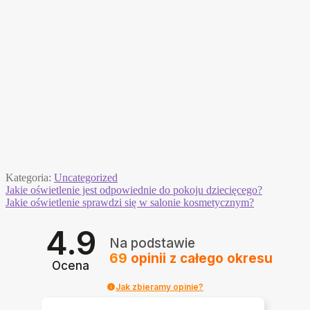
Kategoria:
Uncategorized
Nawigacja
Poprzedni
Jakie oświetlenie jest odpowiednie do pokoju dziecięcego?
wpis:
Następny
Jakie oświetlenie sprawdzi się w salonie kosmetycznym?
wpisu
wpis:
4.9
Na podstawie
69
opinii
z całego okresu
Ocena
Jak zbieramy opinie?