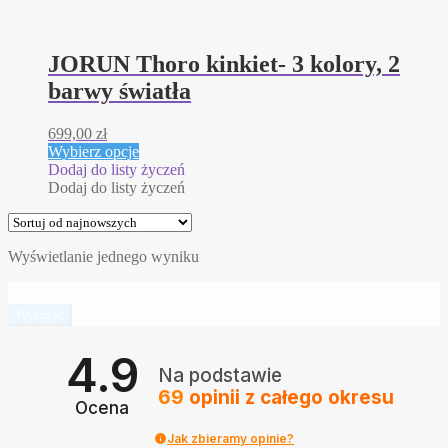
JORUN Thoro kinkiet- 3 kolory, 2
barwy światła
699,00
zł
Ten
Wybierz opcje
produkt
Dodaj do listy życzeń
ma
Dodaj do listy życzeń
wiele
wariantów.
Opcje
Wyświetlanie jednego wyniku
można
wybrać
na
stronie
Wyczyść
produktu
4.9
Na podstawie
69
opinii
z całego okresu
Ocena
Jak zbieramy opinie?