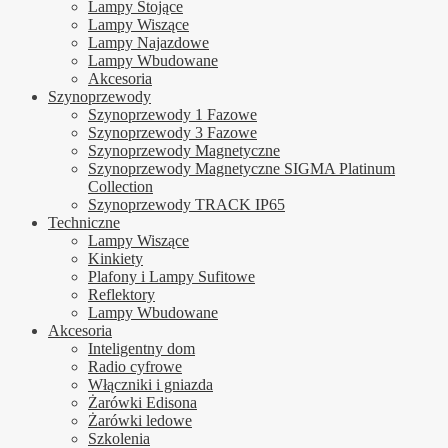
Lampy Stojące
Lampy Wiszące
Lampy Najazdowe
Lampy Wbudowane
Akcesoria
Szynoprzewody
Szynoprzewody 1 Fazowe
Szynoprzewody 3 Fazowe
Szynoprzewody Magnetyczne
Szynoprzewody Magnetyczne SIGMA Platinum
Collection
Szynoprzewody TRACK IP65
Techniczne
Lampy Wiszące
Kinkiety
Plafony i Lampy Sufitowe
Reflektory
Lampy Wbudowane
Akcesoria
Inteligentny dom
Radio cyfrowe
Włączniki i gniazda
Żarówki Edisona
Żarówki ledowe
Szkolenia