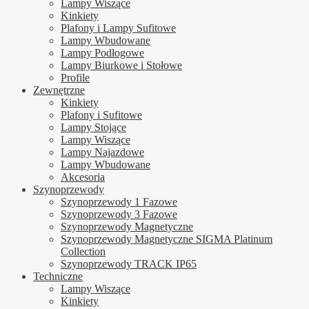
Lampy Wiszące
Kinkiety
Plafony i Lampy Sufitowe
Lampy Wbudowane
Lampy Podłogowe
Lampy Biurkowe i Stołowe
Profile
Zewnętrzne
Kinkiety
Plafony i Sufitowe
Lampy Stojące
Lampy Wiszące
Lampy Najazdowe
Lampy Wbudowane
Akcesoria
Szynoprzewody
Szynoprzewody 1 Fazowe
Szynoprzewody 3 Fazowe
Szynoprzewody Magnetyczne
Szynoprzewody Magnetyczne SIGMA Platinum
Collection
Szynoprzewody TRACK IP65
Techniczne
Lampy Wiszące
Kinkiety