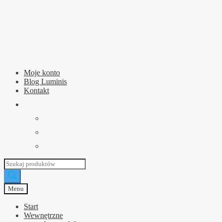
Przejdź
Przejdź
do
do
nawigacji
treści
Moje konto
Blog Luminis
Kontakt
Wyszukiwarka
produktów
Menu
Start
Wewnętrzne