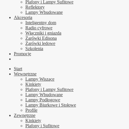
Plafony i Lampy Sufitowe
Reflektory
Lampy Wbudowane
Akcesoria
Inteligentny dom
Radio cyfrowe
Włączniki i gniazda
Żarówki Edisona
Żarówki ledowe
Szkolenia
Promocje
Start
Wewnętrzne
Lampy Wiszące
Kinkiety
Plafony i Lampy Sufitowe
Lampy Wbudowane
Lampy Podłogowe
Lampy Biurkowe i Stołowe
Profile
Zewnętrzne
Kinkiety
Plafony i Sufitowe