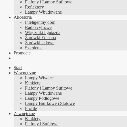
Plafony i Lampy Sufitowe
Reflektory
Lampy Wbudowane
Akcesoria
Inteligentny dom
Radio cyfrowe
Włączniki i gniazda
Żarówki Edisona
Żarówki ledowe
Szkolenia
Promocje
Start
Wewnętrzne
Lampy Wiszące
Kinkiety
Plafony i Lampy Sufitowe
Lampy Wbudowane
Lampy Podłogowe
Lampy Biurkowe i Stołowe
Profile
Zewnętrzne
Kinkiety
Plafony i Sufitowe