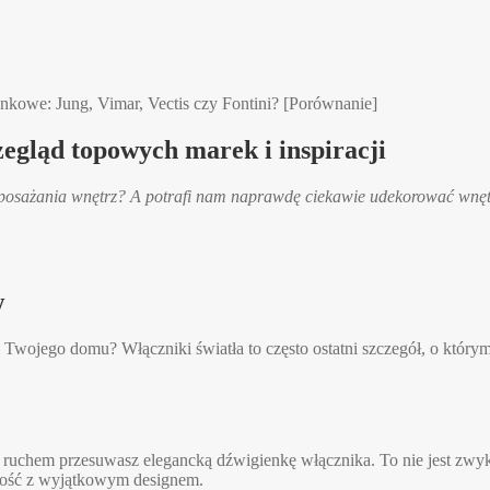
kowe: Jung, Vimar, Vectis czy Fontini? [Porównanie]
egląd topowych marek i inspiracji
yposażania wnętrz? A potrafi nam naprawdę ciekawie udekorować wnętr
w
Twojego domu? Włączniki światła to często ostatni szczegół, o którym
uchem przesuwasz elegancką dźwigienkę włącznika. To nie jest zwykł
zność z wyjątkowym designem.