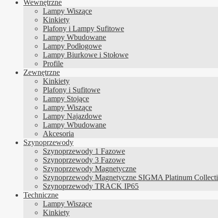
Wewnętrzne
Lampy Wiszące
Kinkiety
Plafony i Lampy Sufitowe
Lampy Wbudowane
Lampy Podłogowe
Lampy Biurkowe i Stołowe
Profile
Zewnętrzne
Kinkiety
Plafony i Sufitowe
Lampy Stojące
Lampy Wiszące
Lampy Najazdowe
Lampy Wbudowane
Akcesoria
Szynoprzewody
Szynoprzewody 1 Fazowe
Szynoprzewody 3 Fazowe
Szynoprzewody Magnetyczne
Szynoprzewody Magnetyczne SIGMA Platinum Collect
Szynoprzewody TRACK IP65
Techniczne
Lampy Wiszące
Kinkiety