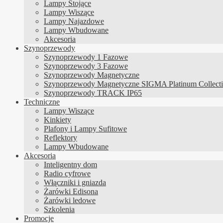
Lampy Stojące
Lampy Wiszące
Lampy Najazdowe
Lampy Wbudowane
Akcesoria
Szynoprzewody
Szynoprzewody 1 Fazowe
Szynoprzewody 3 Fazowe
Szynoprzewody Magnetyczne
Szynoprzewody Magnetyczne SIGMA Platinum Collect
Szynoprzewody TRACK IP65
Techniczne
Lampy Wiszące
Kinkiety
Plafony i Lampy Sufitowe
Reflektory
Lampy Wbudowane
Akcesoria
Inteligentny dom
Radio cyfrowe
Włączniki i gniazda
Żarówki Edisona
Żarówki ledowe
Szkolenia
Promocje