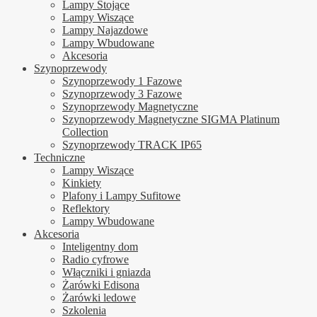
Lampy Stojące
Lampy Wiszące
Lampy Najazdowe
Lampy Wbudowane
Akcesoria
Szynoprzewody
Szynoprzewody 1 Fazowe
Szynoprzewody 3 Fazowe
Szynoprzewody Magnetyczne
Szynoprzewody Magnetyczne SIGMA Platinum
Collection
Szynoprzewody TRACK IP65
Techniczne
Lampy Wiszące
Kinkiety
Plafony i Lampy Sufitowe
Reflektory
Lampy Wbudowane
Akcesoria
Inteligentny dom
Radio cyfrowe
Włączniki i gniazda
Żarówki Edisona
Żarówki ledowe
Szkolenia