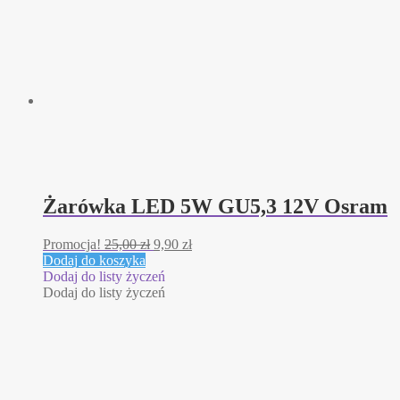
Żarówka LED 5W GU5,3 12V Osram
Pierwotna
Aktualna
Promocja!
25,00
zł
9,90
zł
cena
cena
Dodaj do koszyka
wynosiła:
wynosi:
Dodaj do listy życzeń
25,00 zł.
9,90 zł.
Dodaj do listy życzeń