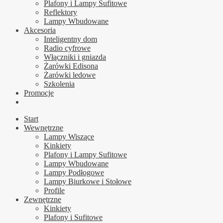
Plafony i Lampy Sufitowe
Reflektory
Lampy Wbudowane
Akcesoria
Inteligentny dom
Radio cyfrowe
Włączniki i gniazda
Żarówki Edisona
Żarówki ledowe
Szkolenia
Promocje
Start
Wewnętrzne
Lampy Wiszące
Kinkiety
Plafony i Lampy Sufitowe
Lampy Wbudowane
Lampy Podłogowe
Lampy Biurkowe i Stołowe
Profile
Zewnętrzne
Kinkiety
Plafony i Sufitowe