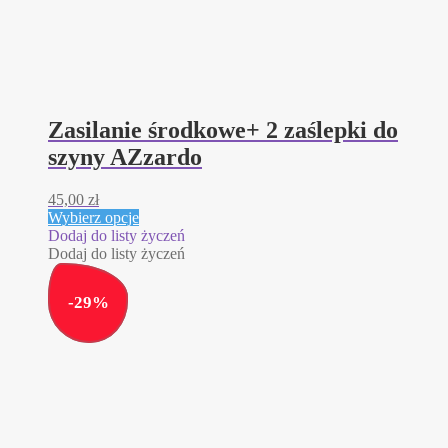
Zasilanie środkowe+ 2 zaślepki do
szyny AZzardo
45,00
zł
Ten
Wybierz opcje
produkt
Dodaj do listy życzeń
ma
Dodaj do listy życzeń
wiele
wariantów.
-
29
%
Opcje
można
wybrać
na
stronie
produktu