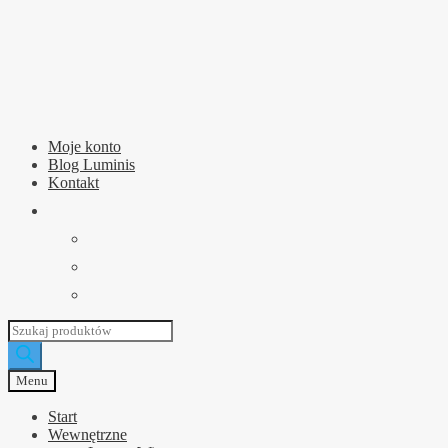
Przejdź
Przejdź
do
do
nawigacji
treści
Moje konto
Blog Luminis
Kontakt
Wyszukiwarka
produktów
Menu
Start
Wewnętrzne