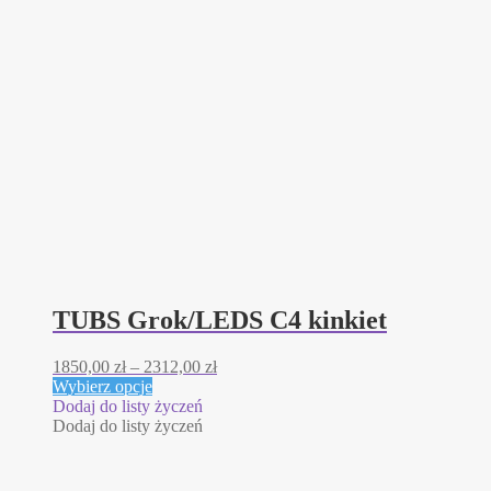
TUBS Grok/LEDS C4 kinkiet
Zakres
1850,00
zł
–
2312,00
zł
Ten
cen:
Wybierz opcje
produkt
od
Dodaj do listy życzeń
ma
1850,00 zł
Dodaj do listy życzeń
wiele
do
wariantów.
2312,00 zł
Opcje