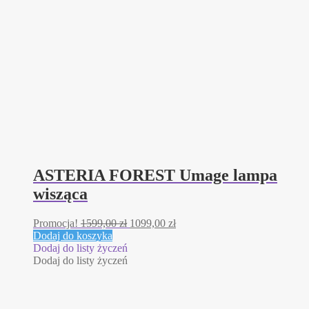
ASTERIA FOREST Umage lampa
wisząca
Pierwotna
Aktualna
Promocja!
1599,00
zł
1099,00
zł
cena
cena
Dodaj do koszyka
wynosiła:
wynosi:
Dodaj do listy życzeń
1599,00 zł.
1099,00 zł.
Dodaj do listy życzeń