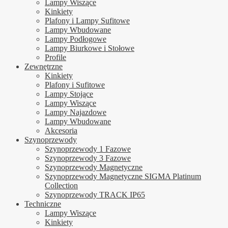
Lampy Wiszące
Kinkiety
Plafony i Lampy Sufitowe
Lampy Wbudowane
Lampy Podłogowe
Lampy Biurkowe i Stołowe
Profile
Zewnętrzne
Kinkiety
Plafony i Sufitowe
Lampy Stojące
Lampy Wiszące
Lampy Najazdowe
Lampy Wbudowane
Akcesoria
Szynoprzewody
Szynoprzewody 1 Fazowe
Szynoprzewody 3 Fazowe
Szynoprzewody Magnetyczne
Szynoprzewody Magnetyczne SIGMA Platinum
Collection
Szynoprzewody TRACK IP65
Techniczne
Lampy Wiszące
Kinkiety