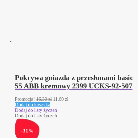
Pokrywa gniazda z przesłonami basic
55 ABB kremowy 2399 UCKS-92-507
Pierwotna
Aktualna
Promocja!
16,30
zł
11,60
zł
cena
cena
Dodaj do koszyka
wynosiła:
wynosi:
Dodaj do listy życzeń
16,30 zł.
11,60 zł.
Dodaj do listy życzeń
-
31
%