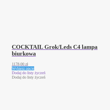
COCKTAIL Grok/Leds C4 lampa
biurkowa
1178,00
zł
Ten
Wybierz opcje
produkt
Dodaj do listy życzeń
ma
Dodaj do listy życzeń
wiele
wariantów.
Opcje
można
wybrać
na
stronie