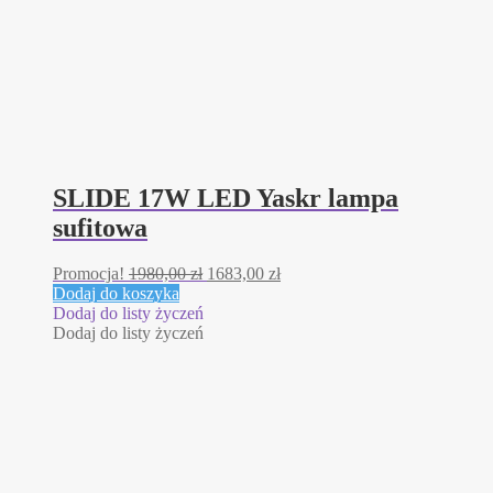
SLIDE 17W LED Yaskr lampa
sufitowa
Pierwotna
Aktualna
Promocja!
1980,00
zł
1683,00
zł
cena
cena
Dodaj do koszyka
wynosiła:
wynosi:
Dodaj do listy życzeń
1980,00 zł.
1683,00 zł.
Dodaj do listy życzeń