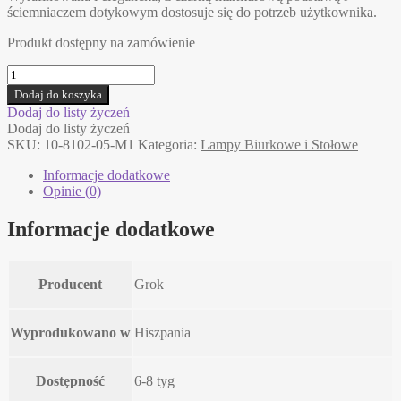
ściemniaczem dotykowym dostosuje się do potrzeb użytkownika.
Produkt dostępny na zamówienie
ilość
TUBS
Dodaj do koszyka
Grok/LEDS
Dodaj do listy życzeń
C4
Dodaj do listy życzeń
lampa
SKU:
10-8102-05-M1
Kategoria:
Lampy Biurkowe i Stołowe
biurkowa
Informacje dodatkowe
Opinie (0)
Informacje dodatkowe
Producent
Grok
Wyprodukowano w
Hiszpania
Dostępność
6-8 tyg