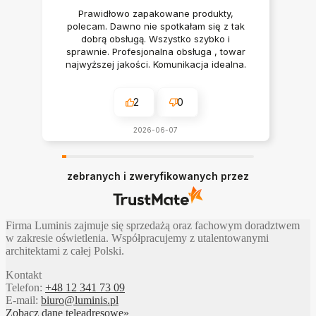
Prawidłowo zapakowane produkty,
polecam. Dawno nie spotkałam się z tak
dobrą obsługą. Wszystko szybko i
sprawnie. Profesjonalna obsługa , towar
najwyższej jakości. Komunikacja idealna.
Polecam serdecznie
2
0
2026-06-07
zebranych i zweryfikowanych przez
Firma Luminis zajmuje się sprzedażą oraz fachowym doradztwem
w zakresie oświetlenia. Współpracujemy z utalentowanymi
architektami z całej Polski.
Kontakt
Telefon:
+48 12 341 73 09
E-mail:
biuro@luminis.pl
Zobacz dane teleadresowe»