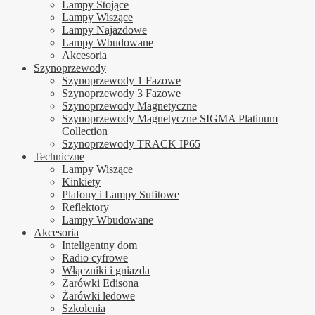
Lampy Stojące
Lampy Wiszące
Lampy Najazdowe
Lampy Wbudowane
Akcesoria
Szynoprzewody
Szynoprzewody 1 Fazowe
Szynoprzewody 3 Fazowe
Szynoprzewody Magnetyczne
Szynoprzewody Magnetyczne SIGMA Platinum
Collection
Szynoprzewody TRACK IP65
Techniczne
Lampy Wiszące
Kinkiety
Plafony i Lampy Sufitowe
Reflektory
Lampy Wbudowane
Akcesoria
Inteligentny dom
Radio cyfrowe
Włączniki i gniazda
Żarówki Edisona
Żarówki ledowe
Szkolenia