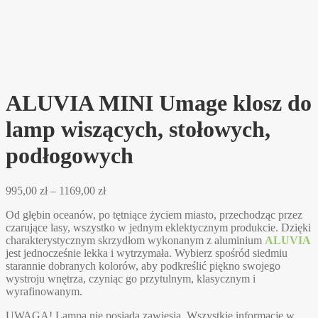
ALUVIA MINI Umage klosz do
lamp wiszących, stołowych,
podłogowych
Zakres
995,00
zł
–
1169,00
zł
cen:
Od głębin oceanów, po tętniące życiem miasto, przechodząc przez
od
czarujące lasy, wszystko w jednym eklektycznym produkcie. Dzięki
995,00 zł
charakterystycznym skrzydłom wykonanym z aluminium
ALUVIA
do
jest jednocześnie lekka i wytrzymała. Wybierz spośród siedmiu
1169,00 zł
starannie dobranych kolorów, aby podkreślić piękno swojego
wystroju wnętrza, czyniąc go przytulnym, klasycznym i
wyrafinowanym.
UWAGA! Lampa nie posiada zawiesia. Wszystkie informacje w