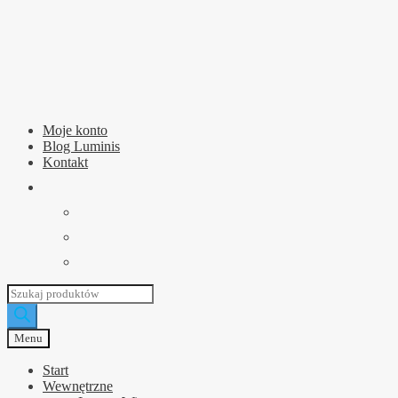
Przejdź
Przejdź
do
do
nawigacji
treści
Moje konto
Blog Luminis
Kontakt
Wyszukiwarka
produktów
Menu
Start
Wewnętrzne