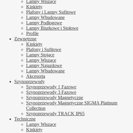
Lampy Wiszące
Kinkiety
Plafony i Lampy Sufitowe
Lampy Wbudowane
Lampy Podłogowe
Lampy Biurkowe i Stołowe
Profile
Zewnętrzne
Kinkiety
Plafony i Sufitowe
Lampy Stojące
Lampy Wiszące
Lampy Najazdowe
Lampy Wbudowane
Akcesoria
Szynoprzewody
Szynoprzewody 1 Fazowe
Szynoprzewody 3 Fazowe
Szynoprzewody Magnetyczne
Szynoprzewody Magnetyczne SIGMA Platinum
Collection
Szynoprzewody TRACK IP65
Techniczne
Lampy Wiszące
Kinkiety