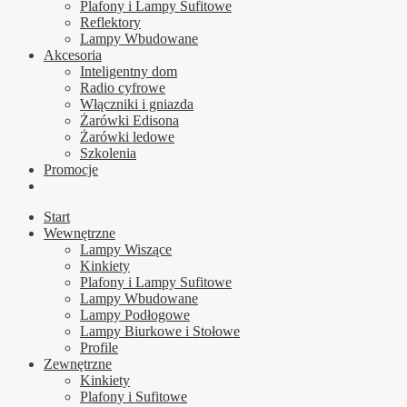
Plafony i Lampy Sufitowe
Reflektory
Lampy Wbudowane
Akcesoria
Inteligentny dom
Radio cyfrowe
Włączniki i gniazda
Żarówki Edisona
Żarówki ledowe
Szkolenia
Promocje
Start
Wewnętrzne
Lampy Wiszące
Kinkiety
Plafony i Lampy Sufitowe
Lampy Wbudowane
Lampy Podłogowe
Lampy Biurkowe i Stołowe
Profile
Zewnętrzne
Kinkiety
Plafony i Sufitowe