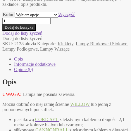
zakładce: opis produktu.
Kolor
Wyczyść
ilość
ALUVIA
Dodaj do koszyka
MINI
Dodaj do listy życzeń
Umage
Dodaj do listy życzeń
klosz
SKU:
2128 aluvia
Kategorie:
Kinkiety
,
Lampy Biurkowe i Stołowe
,
do
Lampy Podłogowe
,
Lampy Wiszące
lamp
wiszących,
Opis
stołowych,
Informacje dodatkowe
podłogowych
Opinie (0)
Opis
UWAGA:
Lampa nie posiada zawiesia.
Można dobrać do niej ramię ścienne
WILLOW
lub jedną z
proponowanych podsufitek:
plastikową
CORD SET
z tekstylnym kablem o długości 2,1
metra w kolorze białym lub czarnym;
silikonową
CANNONBALL
z tekstylnym kablem o długości