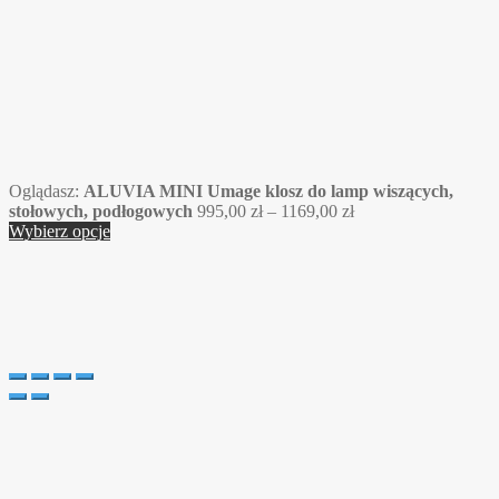
Oglądasz:
ALUVIA MINI Umage klosz do lamp wiszących,
Zakres
stołowych, podłogowych
995,00
zł
–
1169,00
zł
cen:
Wybierz opcje
od
995,00 zł
do
1169,00 zł