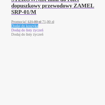
dopuszkowy przewodowy ZAMEL
SRP-01/M
Pierwotna
Aktualna
Promocja!
121,00
zł
71,00
zł
cena
cena
Dodaj do koszyka
wynosiła:
wynosi:
Dodaj do listy życzeń
121,00 zł.
71,00 zł.
Dodaj do listy życzeń