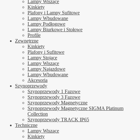
Lampy Wiszące
Kinkiety
Plafony i Lampy Sufitowe
Lampy Wbudowane
Lampy Podłogowe
Lampy Biurkowe i Stołowe
Profile
Zewnętrzne
Kinkiety
Plafony i Sufitowe
Lampy Stojące
Lampy Wiszące
Lampy Najazdowe
Lampy Wbudowane
Akcesoria
Szynoprzewody
Szynoprzewody 1 Fazowe
Szynoprzewody 3 Fazowe
Szynoprzewody Magnetyczne
Szynoprzewody Magnetyczne SIGMA Platinum
Collection
Szynoprzewody TRACK IP65
Techniczne
Lampy Wiszące
Kinkiety