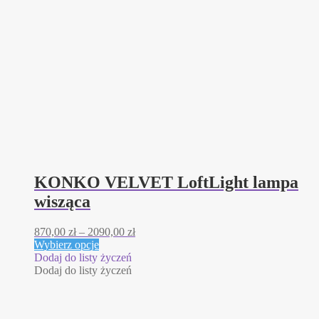
KONKO VELVET LoftLight lampa
wisząca
Zakres
870,00
zł
–
2090,00
zł
Ten
cen:
Wybierz opcje
produkt
od
Dodaj do listy życzeń
ma
870,00 zł
Dodaj do listy życzeń
wiele
do
wariantów.
2090,00 zł
Opcje