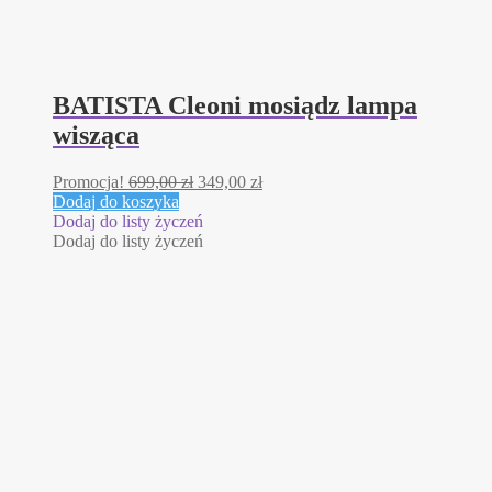
BATISTA Cleoni mosiądz lampa
wisząca
Pierwotna
Aktualna
Promocja!
699,00
zł
349,00
zł
cena
cena
Dodaj do koszyka
wynosiła:
wynosi:
Dodaj do listy życzeń
699,00 zł.
349,00 zł.
Dodaj do listy życzeń