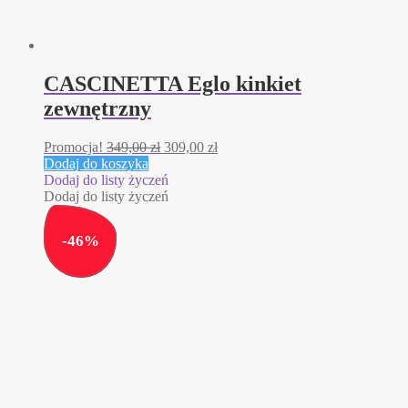
CASCINETTA Eglo kinkiet
zewnętrzny
Pierwotna
Aktualna
Promocja!
349,00
zł
309,00
zł
cena
cena
Dodaj do koszyka
wynosiła:
wynosi:
Dodaj do listy życzeń
349,00 zł.
309,00 zł.
Dodaj do listy życzeń
-
46
%