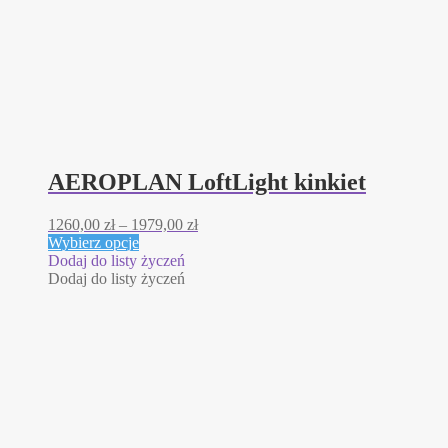
AEROPLAN LoftLight kinkiet
Zakres
1260,00
zł
–
1979,00
zł
Ten
cen:
Wybierz opcje
produkt
od
Dodaj do listy życzeń
ma
1260,00 zł
Dodaj do listy życzeń
wiele
do
wariantów.
1979,00 zł
Opcje
można
wybrać
na
stronie
produktu