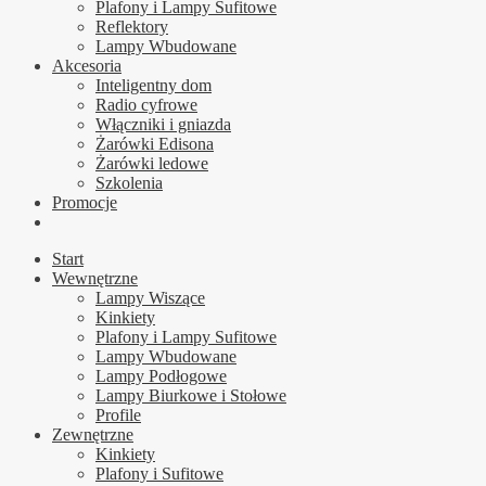
Plafony i Lampy Sufitowe
Reflektory
Lampy Wbudowane
Akcesoria
Inteligentny dom
Radio cyfrowe
Włączniki i gniazda
Żarówki Edisona
Żarówki ledowe
Szkolenia
Promocje
Start
Wewnętrzne
Lampy Wiszące
Kinkiety
Plafony i Lampy Sufitowe
Lampy Wbudowane
Lampy Podłogowe
Lampy Biurkowe i Stołowe
Profile
Zewnętrzne
Kinkiety
Plafony i Sufitowe