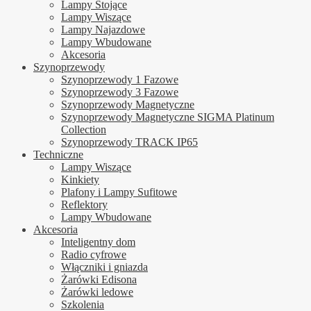
Lampy Stojące
Lampy Wiszące
Lampy Najazdowe
Lampy Wbudowane
Akcesoria
Szynoprzewody
Szynoprzewody 1 Fazowe
Szynoprzewody 3 Fazowe
Szynoprzewody Magnetyczne
Szynoprzewody Magnetyczne SIGMA Platinum
Collection
Szynoprzewody TRACK IP65
Techniczne
Lampy Wiszące
Kinkiety
Plafony i Lampy Sufitowe
Reflektory
Lampy Wbudowane
Akcesoria
Inteligentny dom
Radio cyfrowe
Włączniki i gniazda
Żarówki Edisona
Żarówki ledowe
Szkolenia