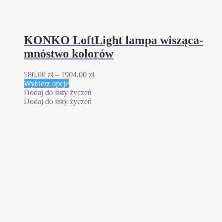
KONKO LoftLight lampa wisząca-
mnóstwo kolorów
Zakres
580,00
zł
–
1904,00
zł
Ten
cen:
Wybierz opcje
produkt
od
Dodaj do listy życzeń
ma
580,00 zł
Dodaj do listy życzeń
wiele
do
wariantów.
1904,00 zł
Opcje
można
wybrać
na
stronie
produktu