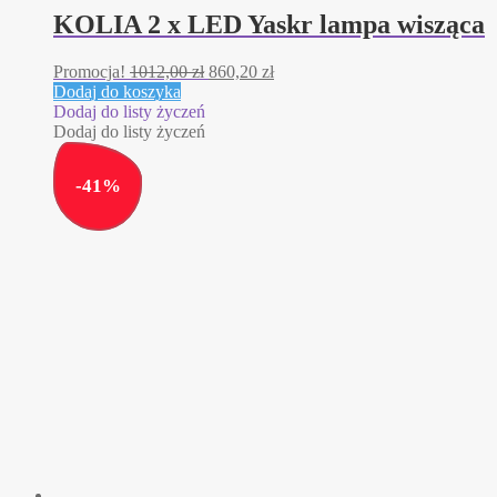
KOLIA 2 x LED Yaskr lampa wisząca
Pierwotna
Aktualna
Promocja!
1012,00
zł
860,20
zł
cena
cena
Dodaj do koszyka
wynosiła:
wynosi:
Dodaj do listy życzeń
1012,00 zł.
860,20 zł.
Dodaj do listy życzeń
-
41
%