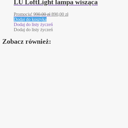
LU LoftLight lampa wisząca
Pierwotna
Aktualna
Promocja!
990,00
zł
890,00
zł
cena
cena
Dodaj do koszyka
wynosiła:
wynosi:
Dodaj do listy życzeń
990,00 zł.
890,00 zł.
Dodaj do listy życzeń
Zobacz również: