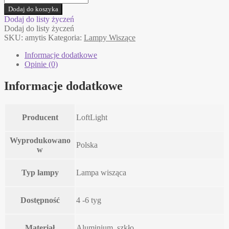
AMYTIS
Dodaj do koszyka
LoftLight
Dodaj do listy życzeń
lampa
Dodaj do listy życzeń
wisząca
SKU:
amytis
Kategoria:
Lampy Wiszące
Informacje dodatkowe
Opinie (0)
Informacje dodatkowe
Producent
LoftLight
Wyprodukowano
Polska
w
Typ lampy
Lampa wisząca
Dostępność
4 -6 tyg
Materiał
Aluminium, szkło