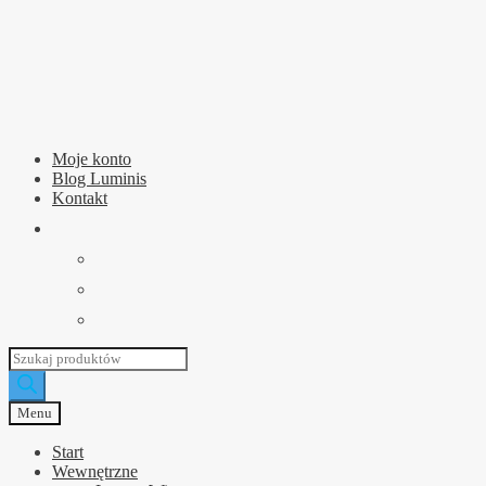
Przejdź
Przejdź
do
do
nawigacji
treści
Moje konto
Blog Luminis
Kontakt
Wyszukiwarka
produktów
Menu
Start
Wewnętrzne