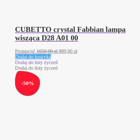
CUBETTO crystal Fabbian lampa
wisząca D28 A01 00
Pierwotna
Aktualna
Promocja!
1650,00
zł
889,00
zł
cena
cena
Dodaj do koszyka
wynosiła:
wynosi:
Dodaj do listy życzeń
1650,00 zł.
889,00 zł.
Dodaj do listy życzeń
-
50
%