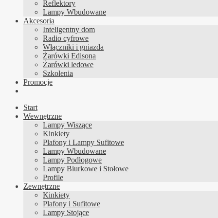
Reflektory
Lampy Wbudowane
Akcesoria
Inteligentny dom
Radio cyfrowe
Włączniki i gniazda
Żarówki Edisona
Żarówki ledowe
Szkolenia
Promocje
Start
Wewnętrzne
Lampy Wiszące
Kinkiety
Plafony i Lampy Sufitowe
Lampy Wbudowane
Lampy Podłogowe
Lampy Biurkowe i Stołowe
Profile
Zewnętrzne
Kinkiety
Plafony i Sufitowe
Lampy Stojące