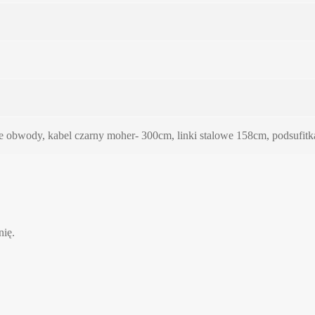
e obwody, kabel czarny moher- 300cm, linki stalowe 158cm, podsufitka
nię.