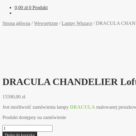
0,00
zł
0 Produkt
Strona główna
/
Wewnętrzne
/
Lampy Wiszące
/
DRACULA CHANDEL
DRACULA CHANDELIER LoftLi
15590,00
zł
Jest możliwość zamówienia lampy
DRACULA
malowanej proszkow
Produkt dostępny na zamówienie
ilość
DRACULA
Dodaj do koszyka