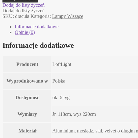
CHANDELIER
Dodaj do listy życzeń
LoftLight
Dodaj do listy życzeń
lampa
SKU:
dracula
Kategoria:
Lampy Wiszące
wisząca
Informacje dodatkowe
Opinie (0)
Informacje dodatkowe
Producent
LoftLight
Wyprodukowano w
Polska
Dostępność
ok. 6 tyg
Wymiary
śr. 118cm, wys.220cm
Materiał
Aluminium, mosiądz, stal, velvet o długim