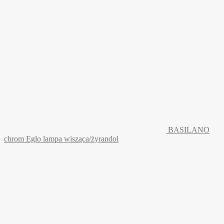
BASILANO
chrom Eglo lampa wisząca/żyrandol