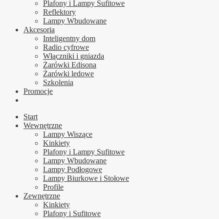
Plafony i Lampy Sufitowe
Reflektory
Lampy Wbudowane
Akcesoria
Inteligentny dom
Radio cyfrowe
Włączniki i gniazda
Żarówki Edisona
Żarówki ledowe
Szkolenia
Promocje
Start
Wewnętrzne
Lampy Wiszące
Kinkiety
Plafony i Lampy Sufitowe
Lampy Wbudowane
Lampy Podłogowe
Lampy Biurkowe i Stołowe
Profile
Zewnętrzne
Kinkiety
Plafony i Sufitowe