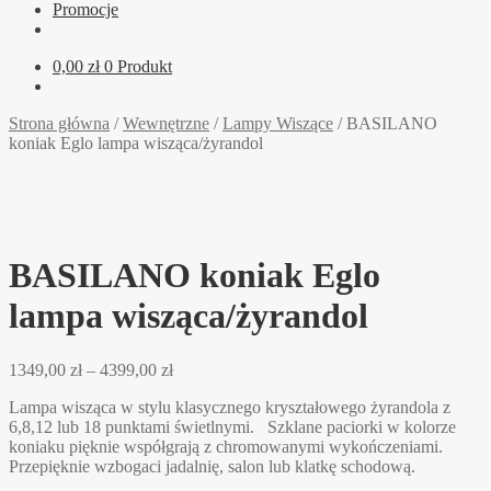
Promocje
0,00
zł
0 Produkt
Strona główna
/
Wewnętrzne
/
Lampy Wiszące
/
BASILANO
koniak Eglo lampa wisząca/żyrandol
BASILANO koniak Eglo
lampa wisząca/żyrandol
Zakres
1349,00
zł
–
4399,00
zł
cen:
Lampa wisząca w stylu klasycznego kryształowego żyrandola z
od
6,8,12 lub 18 punktami świetlnymi. Szklane paciorki w kolorze
1349,00 zł
koniaku pięknie współgrają z chromowanymi wykończeniami.
do
Przepięknie wzbogaci jadalnię, salon lub klatkę schodową.
4399,00 zł