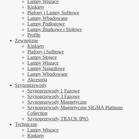
Lampy Wiszące
Kinkiety
Plafony i Lampy Sufitowe
Lampy Wbudowane
Lampy Podłogowe
Lampy Biurkowe i Stołowe
Profile
Zewnętrzne
Kinkiety
Plafony i Sufitowe
Lampy Stojące
Lampy Wiszące
Lampy Najazdowe
Lampy Wbudowane
Akcesoria
Szynoprzewody
Szynoprzewody 1 Fazowe
Szynoprzewody 3 Fazowe
Szynoprzewody Magnetyczne
Szynoprzewody Magnetyczne SIGMA Platinum
Collection
Szynoprzewody TRACK IP65
Techniczne
Lampy Wiszące
Kinkiety