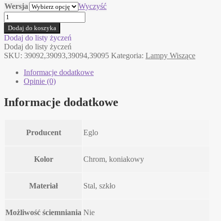
Wersja
Wyczyść
ilość
BASILANO
Dodaj do koszyka
koniak
Dodaj do listy życzeń
Eglo
Dodaj do listy życzeń
lampa
SKU:
39092,39093,39094,39095
Kategoria:
Lampy Wiszące
wisząca/
żyrandol
Informacje dodatkowe
Opinie (0)
Informacje dodatkowe
Producent
Eglo
Kolor
Chrom, koniakowy
Materiał
Stal, szkło
Możliwość ściemniania
Nie