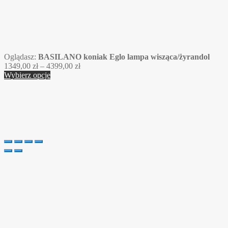
Oglądasz:
BASILANO koniak Eglo lampa wisząca/żyrandol
Zakres
1349,00
zł
–
4399,00
zł
cen:
Wybierz opcje
od
1349,00 zł
do
4399,00 zł