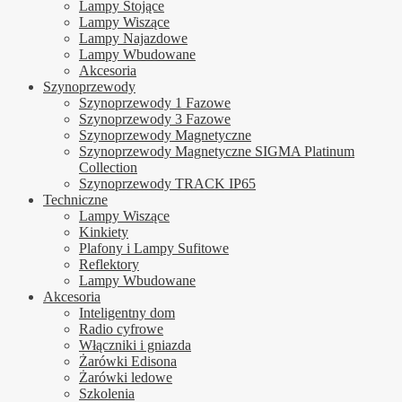
Lampy Stojące
Lampy Wiszące
Lampy Najazdowe
Lampy Wbudowane
Akcesoria
Szynoprzewody
Szynoprzewody 1 Fazowe
Szynoprzewody 3 Fazowe
Szynoprzewody Magnetyczne
Szynoprzewody Magnetyczne SIGMA Platinum
Collection
Szynoprzewody TRACK IP65
Techniczne
Lampy Wiszące
Kinkiety
Plafony i Lampy Sufitowe
Reflektory
Lampy Wbudowane
Akcesoria
Inteligentny dom
Radio cyfrowe
Włączniki i gniazda
Żarówki Edisona
Żarówki ledowe
Szkolenia