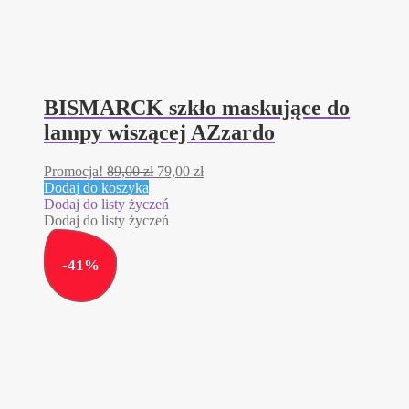
BISMARCK szkło maskujące do
lampy wiszącej AZzardo
Pierwotna
Aktualna
Promocja!
89,00
zł
79,00
zł
cena
cena
Dodaj do koszyka
wynosiła:
wynosi:
Dodaj do listy życzeń
89,00 zł.
79,00 zł.
Dodaj do listy życzeń
-
41
%