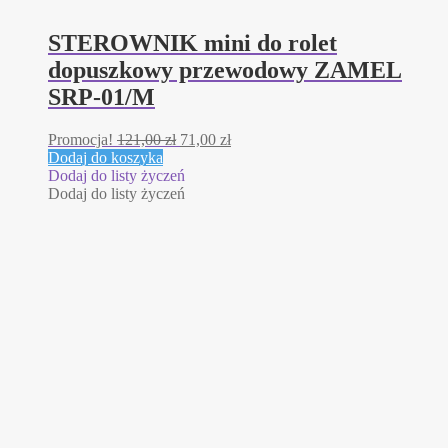
STEROWNIK mini do rolet
dopuszkowy przewodowy ZAMEL
SRP-01/M
Pierwotna
Aktualna
Promocja!
121,00
zł
71,00
zł
cena
cena
Dodaj do koszyka
wynosiła:
wynosi:
Dodaj do listy życzeń
121,00 zł.
71,00 zł.
Dodaj do listy życzeń