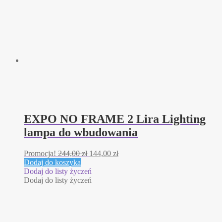
EXPO NO FRAME 2 Lira Lighting
lampa do wbudowania
Pierwotna
Aktualna
Promocja!
244,00
zł
144,00
zł
cena
cena
Dodaj do koszyka
wynosiła:
wynosi:
Dodaj do listy życzeń
244,00 zł.
144,00 zł.
Dodaj do listy życzeń