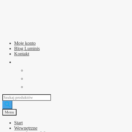
Przejdź
Przejdź
do
do
nawigacji
treści
Moje konto
Blog Luminis
Kontakt
Wyszukiwarka
produktów
Menu
Start
Wewnętrzne