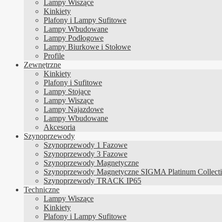
Lampy Wiszące
Kinkiety
Plafony i Lampy Sufitowe
Lampy Wbudowane
Lampy Podłogowe
Lampy Biurkowe i Stołowe
Profile
Zewnętrzne
Kinkiety
Plafony i Sufitowe
Lampy Stojące
Lampy Wiszące
Lampy Najazdowe
Lampy Wbudowane
Akcesoria
Szynoprzewody
Szynoprzewody 1 Fazowe
Szynoprzewody 3 Fazowe
Szynoprzewody Magnetyczne
Szynoprzewody Magnetyczne SIGMA Platinum Collect
Szynoprzewody TRACK IP65
Techniczne
Lampy Wiszące
Kinkiety
Plafony i Lampy Sufitowe