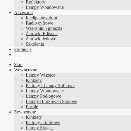
Reflektory
Lampy Wbudowane
Akcesoria
Inteligentny dom
Radio cyfrowe
Włączniki i gniazda
Żarówki Edisona
Żarówki ledowe
Szkolenia
Promocje
Start
Wewnętrzne
Lampy Wiszące
Kinkiety
Plafony i Lampy Sufitowe
Lampy Wbudowane
Lampy Podłogowe
Lampy Biurkowe i Stołowe
Profile
Zewnętrzne
Kinkiety
Plafony i Sufitowe
Lampy Stojące