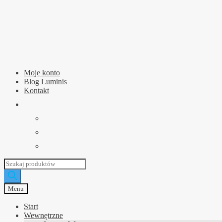
Przejdź
Przejdź
do
do
nawigacji
treści
Moje konto
Blog Luminis
Kontakt
Wyszukiwarka
produktów
Menu
Start
Wewnętrzne