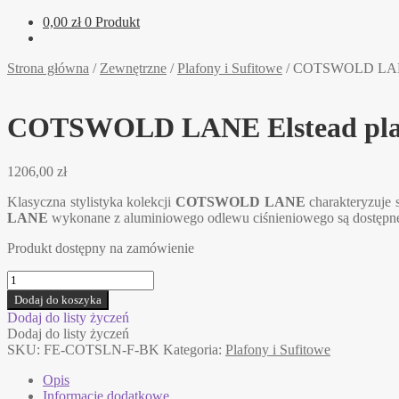
0,00
zł
0 Produkt
Strona główna
/
Zewnętrzne
/
Plafony i Sufitowe
/
COTSWOLD LANE 
COTSWOLD LANE Elstead pla
1206,00
zł
Klasyczna stylistyka kolekcji
COTSWOLD LANE
charakteryzuje s
LANE
wykonane z aluminiowego odlewu ciśnieniowego są dostępne 
Produkt dostępny na zamówienie
ilość
COTSWOLD
Dodaj do koszyka
LANE
Dodaj do listy życzeń
Elstead
Dodaj do listy życzeń
plafon
SKU:
FE-COTSLN-F-BK
Kategoria:
Plafony i Sufitowe
Opis
Informacje dodatkowe