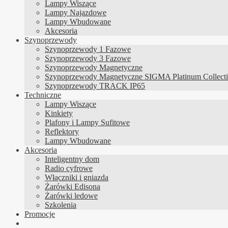
Lampy Wiszące
Lampy Najazdowe
Lampy Wbudowane
Akcesoria
Szynoprzewody
Szynoprzewody 1 Fazowe
Szynoprzewody 3 Fazowe
Szynoprzewody Magnetyczne
Szynoprzewody Magnetyczne SIGMA Platinum Collect
Szynoprzewody TRACK IP65
Techniczne
Lampy Wiszące
Kinkiety
Plafony i Lampy Sufitowe
Reflektory
Lampy Wbudowane
Akcesoria
Inteligentny dom
Radio cyfrowe
Włączniki i gniazda
Żarówki Edisona
Żarówki ledowe
Szkolenia
Promocje