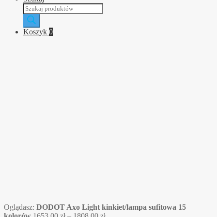
Wyszukiwarka
produktów
Koszyk
0
Oglądasz:
DODOT Axo Light kinkiet/lampa sufitowa 15
Zakres
kolorów
1653,00
zł
–
1808,00
zł