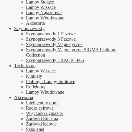
Lampy Stojące
Lampy Wiszące
Lampy Najazdowe
Lampy Wbudowane
Akcesoria
Szynoprzewody
Szynoprzewody 1 Fazowe
Szynoprzewody 3 Fazowe
Szynoprzewody Magnetyczne
Szynoprzewody Magnetyczne SIGMA Platinum
Collection
Szynoprzewody TRACK IP65
Techniczne
Lampy Wiszące
Kinkiety
Plafony i Lampy Sufitowe
Reflektory
Lampy Wbudowane
Akcesoria
Inteligentny dom
Radio cyfrowe
Włączniki i gniazda
Żarówki Edisona
Żarówki ledowe
Szkolenia