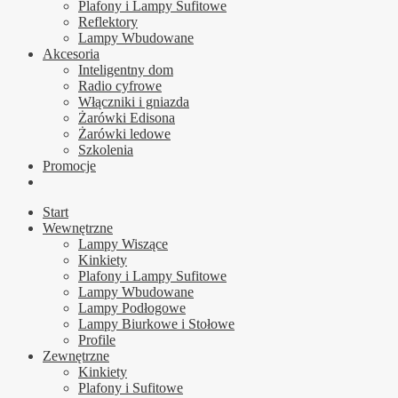
Plafony i Lampy Sufitowe
Reflektory
Lampy Wbudowane
Akcesoria
Inteligentny dom
Radio cyfrowe
Włączniki i gniazda
Żarówki Edisona
Żarówki ledowe
Szkolenia
Promocje
Start
Wewnętrzne
Lampy Wiszące
Kinkiety
Plafony i Lampy Sufitowe
Lampy Wbudowane
Lampy Podłogowe
Lampy Biurkowe i Stołowe
Profile
Zewnętrzne
Kinkiety
Plafony i Sufitowe