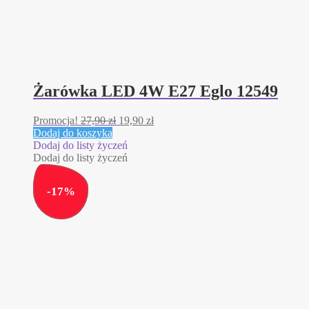
Żarówka LED 4W E27 Eglo 12549
Pierwotna
Aktualna
Promocja!
27,90
zł
19,90
zł
cena
cena
Dodaj do koszyka
wynosiła:
wynosi:
Dodaj do listy życzeń
27,90 zł.
19,90 zł.
Dodaj do listy życzeń
-
17
%