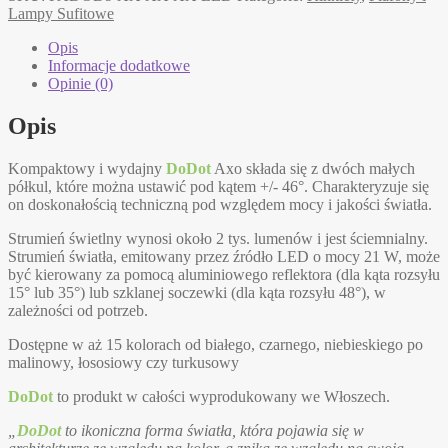
sufitowa
Lampy Sufitowe
15
kolorów
Opis
Informacje dodatkowe
Opinie (0)
Opis
Kompaktowy i wydajny
DoDot
Axo składa się z dwóch małych
półkul, które można ustawić pod kątem +/- 46°. Charakteryzuje się
on doskonałością techniczną pod względem mocy i jakości światła.
Strumień świetlny wynosi około 2 tys. lumenów i jest ściemnialny.
Strumień światła, emitowany przez źródło LED o mocy 21 W, może
być kierowany za pomocą aluminiowego reflektora (dla kąta rozsyłu
15° lub 35°) lub szklanej soczewki (dla kąta rozsyłu 48°), w
zależności od potrzeb.
Dostępne w aż 15 kolorach od białego, czarnego, niebieskiego po
malinowy, łososiowy czy turkusowy
DoDot
to produkt w całości wyprodukowany we Włoszech.
„
DoDot
to ikoniczna forma światła, która pojawia się w