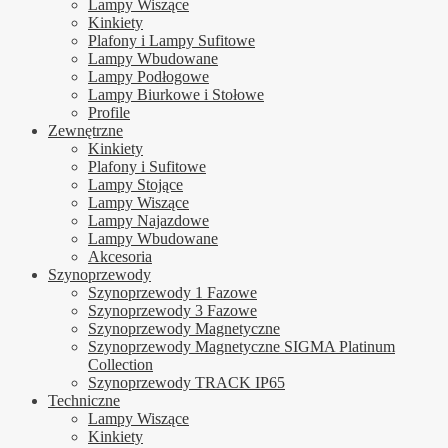
Lampy Wiszące
Kinkiety
Plafony i Lampy Sufitowe
Lampy Wbudowane
Lampy Podłogowe
Lampy Biurkowe i Stołowe
Profile
Zewnętrzne
Kinkiety
Plafony i Sufitowe
Lampy Stojące
Lampy Wiszące
Lampy Najazdowe
Lampy Wbudowane
Akcesoria
Szynoprzewody
Szynoprzewody 1 Fazowe
Szynoprzewody 3 Fazowe
Szynoprzewody Magnetyczne
Szynoprzewody Magnetyczne SIGMA Platinum
Collection
Szynoprzewody TRACK IP65
Techniczne
Lampy Wiszące
Kinkiety