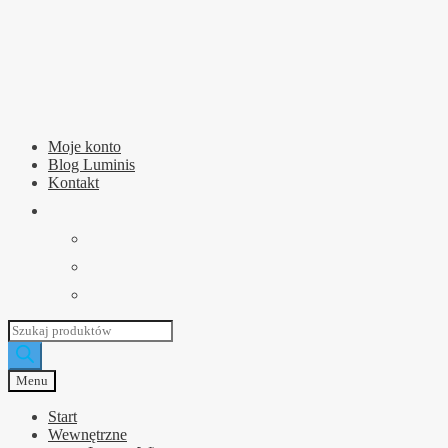
Przejdź
Przejdź
do
do
nawigacji
treści
Moje konto
Blog Luminis
Kontakt
Wyszukiwarka
produktów
Menu
Start
Wewnętrzne