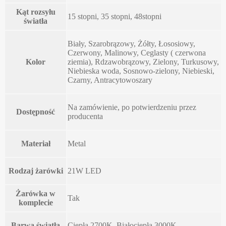
Kąt rozsyłu
15 stopni, 35 stopni, 48stopni
światła
Biały, Szarobrązowy, Żółty, Łososiowy,
Czerwony, Malinowy, Ceglasty ( czerwona
Kolor
ziemia), Rdzawobrązowy, Zielony, Turkusowy,
Niebieska woda, Sosnowo-zielony, Niebieski,
Czarny, Antracytowoszary
Na zamówienie, po potwierdzeniu przez
Dostępność
producenta
Materiał
Metal
Rodzaj żarówki
21W LED
Żarówka w
Tak
komplecie
Barwa światła
Ciepła 2700K, Białociepła 3000K