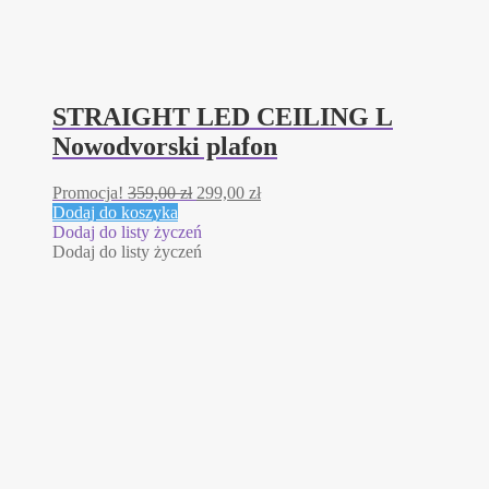
STRAIGHT LED CEILING L
Nowodvorski plafon
Pierwotna
Aktualna
Promocja!
359,00
zł
299,00
zł
cena
cena
Dodaj do koszyka
wynosiła:
wynosi:
Dodaj do listy życzeń
359,00 zł.
299,00 zł.
Dodaj do listy życzeń