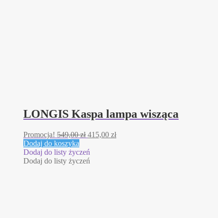
LONGIS Kaspa lampa wisząca
Pierwotna
Aktualna
Promocja!
549,00
zł
415,00
zł
cena
cena
Dodaj do koszyka
wynosiła:
wynosi:
Dodaj do listy życzeń
549,00 zł.
415,00 zł.
Dodaj do listy życzeń