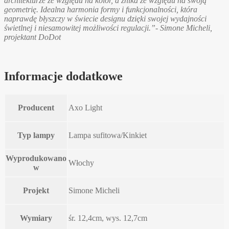
architekturze ze względu na kolor, a znika ze względu na swoją
geometrię. Idealna harmonia formy i funkcjonalności, która
naprawdę błyszczy w świecie designu dzięki swojej wydajności
świetlnej i niesamowitej możliwości regulacji.”- Simone Micheli,
projektant DoDot
Informacje dodatkowe
Producent
Axo Light
Typ lampy
Lampa sufitowa/Kinkiet
Wyprodukowano
Włochy
w
Projekt
Simone Micheli
Wymiary
śr. 12,4cm, wys. 12,7cm