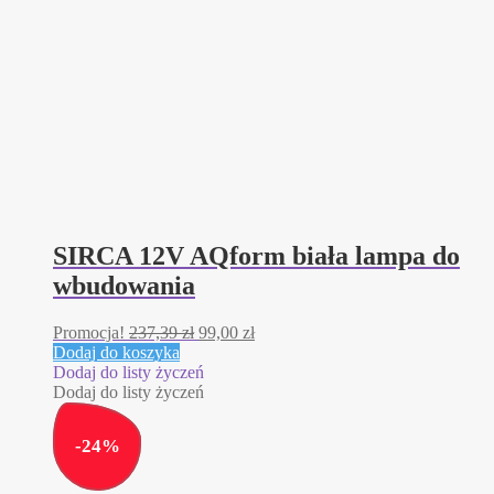
SIRCA 12V AQform biała lampa do
wbudowania
Pierwotna
Aktualna
Promocja!
237,39
zł
99,00
zł
cena
cena
Dodaj do koszyka
wynosiła:
wynosi:
Dodaj do listy życzeń
237,39 zł.
99,00 zł.
Dodaj do listy życzeń
-
24
%