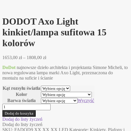
DODOT Axo Light
kinkiet/lampa sufitowa 15
kolorów
Zakres
1653,00
zł
–
1808,00
zł
cen:
DoDot
najnowsze dzieło architekta i projektanta Simone Micheli, to
od
nowa regulowana lampa marki Axo Light, przeznaczona do
1653,00 zł
montażu na suficie i ścianie
do
1808,00 zł
Kąt rozsyłu światła
Kolor
Barwa światła
Wyczyść
ilość
DODOT
Dodaj do koszyka
Axo
Dodaj do listy życzeń
Light
Dodaj do listy życzeń
kinkiet/lampa
SKU:
FADOD9 XX XX XX LED
Kategorie:
Kinkiety
,
Plafony i