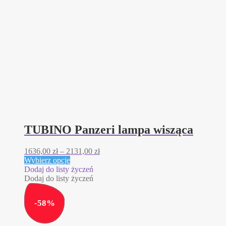
TUBINO Panzeri lampa wisząca
Zakres
1636,00
zł
–
2131,00
zł
Ten
cen:
Wybierz opcje
produkt
od
Dodaj do listy życzeń
ma
1636,00 zł
Dodaj do listy życzeń
wiele
do
wariantów.
2131,00 zł
-
58
%
Opcje
można
wybrać