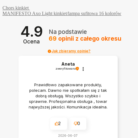
Chors kinkiet
MANIFESTO Axo Light kinkiet/lampa sufitowa 16 kolorów
4.9
Na podstawie
69
opinii
z całego okresu
Ocena
Jak zbieramy opinie?
Aneta
zweryfikowano
Prawidłowo zapakowane produkty,
polecam. Dawno nie spotkałam się z tak
dobrą obsługą. Wszystko szybko i
sprawnie. Profesjonalna obsługa , towar
najwyższej jakości. Komunikacja idealna.
Polecam serdecznie
2
0
2026-06-07