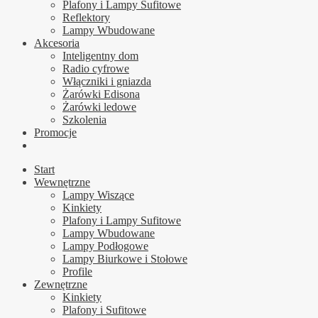
Plafony i Lampy Sufitowe
Reflektory
Lampy Wbudowane
Akcesoria
Inteligentny dom
Radio cyfrowe
Włączniki i gniazda
Żarówki Edisona
Żarówki ledowe
Szkolenia
Promocje
Start
Wewnętrzne
Lampy Wiszące
Kinkiety
Plafony i Lampy Sufitowe
Lampy Wbudowane
Lampy Podłogowe
Lampy Biurkowe i Stołowe
Profile
Zewnętrzne
Kinkiety
Plafony i Sufitowe