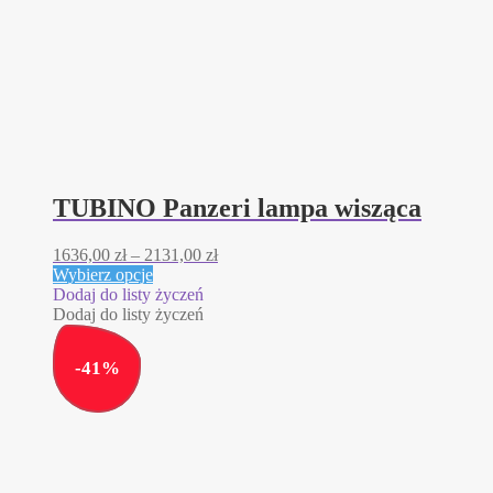
TUBINO Panzeri lampa wisząca
Zakres
1636,00
zł
–
2131,00
zł
Ten
cen:
Wybierz opcje
produkt
od
Dodaj do listy życzeń
ma
1636,00 zł
Dodaj do listy życzeń
wiele
do
wariantów.
2131,00 zł
-
41
%
Opcje
można
wybrać
na
stronie
produktu