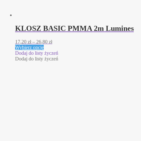
KLOSZ BASIC PMMA 2m Lumines
Zakres
17,20
zł
–
26,80
zł
Ten
cen:
Wybierz opcje
produkt
od
Dodaj do listy życzeń
ma
17,20 zł
Dodaj do listy życzeń
wiele
do
wariantów.
26,80 zł
Opcje
można
wybrać
na
stronie
produktu