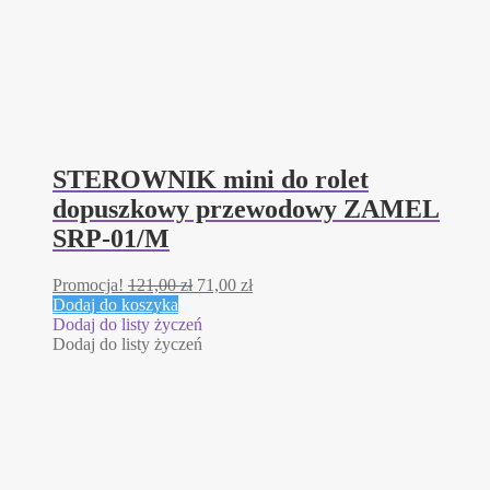
STEROWNIK mini do rolet
dopuszkowy przewodowy ZAMEL
SRP-01/M
Pierwotna
Aktualna
Promocja!
121,00
zł
71,00
zł
cena
cena
Dodaj do koszyka
wynosiła:
wynosi:
Dodaj do listy życzeń
121,00 zł.
71,00 zł.
Dodaj do listy życzeń