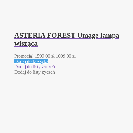
ASTERIA FOREST Umage lampa
wisząca
Pierwotna
Aktualna
Promocja!
1599,00
zł
1099,00
zł
cena
cena
Dodaj do koszyka
wynosiła:
wynosi:
Dodaj do listy życzeń
1599,00 zł.
1099,00 zł.
Dodaj do listy życzeń