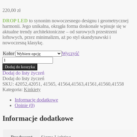
220,00
zł
DROP LED
to synonim nowoczesnego designu i geometrycznej
harmonii. Jego unikalna, okrągła forma doskonale wpisuje się w
aktualne trendy architektoniczne – od surowych przestrzeni
loftowych, przez minimalizm, aż po styl skandynawski i
nowoczesną klasykę.
Kolor
Wyczyść
ilość
DROP
Dodaj do koszyka
LED
Dodaj do listy życzeń
Sigma
Dodaj do listy życzeń
kinkiet
SKU:
42052,42051, 41565, 41564,41563,41561,41560,41558
w
Kategoria:
Kinkiety
8
kolorach
Informacje dodatkowe
Opinie (0)
Informacje dodatkowe