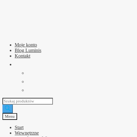
Przejdź
Przejdź
do
do
nawigacji
treści
Moje konto
Blog Luminis
Kontakt
Wyszukiwarka
produktów
Menu
Start
Wewnętrzne