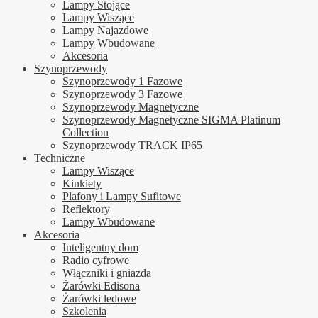
Lampy Stojące
Lampy Wiszące
Lampy Najazdowe
Lampy Wbudowane
Akcesoria
Szynoprzewody
Szynoprzewody 1 Fazowe
Szynoprzewody 3 Fazowe
Szynoprzewody Magnetyczne
Szynoprzewody Magnetyczne SIGMA Platinum
Collection
Szynoprzewody TRACK IP65
Techniczne
Lampy Wiszące
Kinkiety
Plafony i Lampy Sufitowe
Reflektory
Lampy Wbudowane
Akcesoria
Inteligentny dom
Radio cyfrowe
Włączniki i gniazda
Żarówki Edisona
Żarówki ledowe
Szkolenia