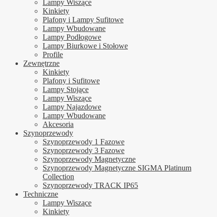
Lampy Wiszące
Kinkiety
Plafony i Lampy Sufitowe
Lampy Wbudowane
Lampy Podłogowe
Lampy Biurkowe i Stołowe
Profile
Zewnętrzne
Kinkiety
Plafony i Sufitowe
Lampy Stojące
Lampy Wiszące
Lampy Najazdowe
Lampy Wbudowane
Akcesoria
Szynoprzewody
Szynoprzewody 1 Fazowe
Szynoprzewody 3 Fazowe
Szynoprzewody Magnetyczne
Szynoprzewody Magnetyczne SIGMA Platinum
Collection
Szynoprzewody TRACK IP65
Techniczne
Lampy Wiszące
Kinkiety