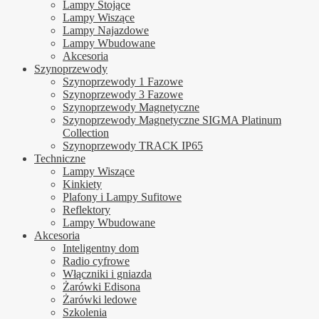
Lampy Stojące
Lampy Wiszące
Lampy Najazdowe
Lampy Wbudowane
Akcesoria
Szynoprzewody
Szynoprzewody 1 Fazowe
Szynoprzewody 3 Fazowe
Szynoprzewody Magnetyczne
Szynoprzewody Magnetyczne SIGMA Platinum
Collection
Szynoprzewody TRACK IP65
Techniczne
Lampy Wiszące
Kinkiety
Plafony i Lampy Sufitowe
Reflektory
Lampy Wbudowane
Akcesoria
Inteligentny dom
Radio cyfrowe
Włączniki i gniazda
Żarówki Edisona
Żarówki ledowe
Szkolenia