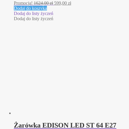
Pierwotna
Aktualna
Promocja!
1624,00
zł
599,00
zł
cena
cena
Dodaj do koszyka
wynosiła:
wynosi:
Dodaj do listy życzeń
1624,00 zł.
599,00 zł.
Dodaj do listy życzeń
Żarówka EDISON LED ST 64 E27