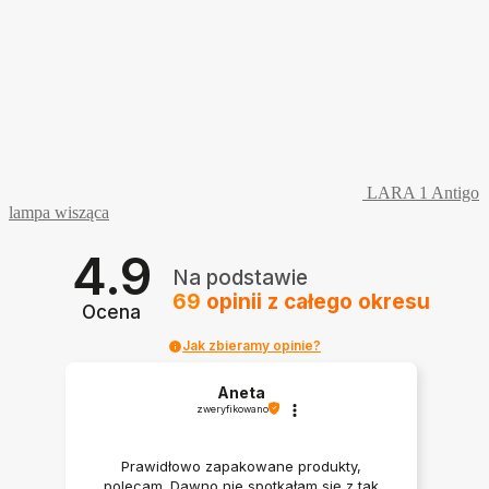
LARA 1 Antigo
lampa wisząca
4.9
Na podstawie
69
opinii
z całego okresu
Ocena
Jak zbieramy opinie?
Aneta
zweryfikowano
Prawidłowo zapakowane produkty,
polecam. Dawno nie spotkałam się z tak