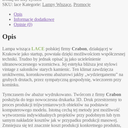
wisząca
SKU:
lace
Kategorie:
Lampy Wiszące
,
Promocje
Opis
Informacje dodatkowe
Opinie (0)
Opis
Lampa wisząca
LACE
polskiej firmy
Crabon
, działającej w
Krakowie jako startup, powstała dzięki możliwościom współczesnej
techniki. Trudno by jednak opisać ją jako ucieleśnienie
ultranowoczesnego wzornictwa. Jej estetyka bliższa jest stylowi
vintage z saloników starych kamienic. Ten klimat zawdzięcza
urokliwemu, koronkowemu abażurowi jakby „wydzierganemu” na
grubych drutach, przez sympatyczną gospodynię, wieczorem przy
kominku.
Tymczasem ów abażur wydrukowano. Twórcom z firmy
Crabon
posłużyła do tego nowoczesna drukarka 3D. Druk przestrzenny to
proces produkcji trójwymiarowych obiektów na podstawie
komputerowego modelu. Istotną cechą tej metody jest możliwość
wytworzenia indywidualnych projektów przy podobnym lub tym
samym nakładzie kosztów jak w przypadku produkcji masowej.
Zmniejsza się też znacznie koszt produkcji konkretnego produktu,