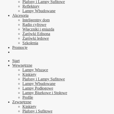
Plafony i Lampy Sufitowe
Reflektory
Lampy Wbudowane
Akcesoria
Inteligentny dom
Radio cyfrowe
Włączniki i gniazda
Żarówki Edisona
Żarówki ledowe
Szkolenia
Promocje
Start
Wewnętrzne
Lampy Wiszące
Kinkiety
Plafony i Lampy Sufitowe
Lampy Wbudowane
Lampy Podłogowe
Lampy Biurkowe i Stołowe
Profile
Zewnętrzne
Kinkiety
Plafony i Sufitowe