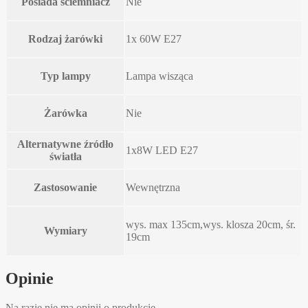
Posiada ściemniacz
Nie
Rodzaj żarówki
1x 60W E27
Typ lampy
Lampa wisząca
Żarówka
Nie
Alternatywne źródło
1x8W LED E27
światła
Zastosowanie
Wewnętrzna
wys. max 135cm,wys. klosza 20cm, śr.
Wymiary
19cm
Opinie
Na razie nie ma opinii o produkcie.