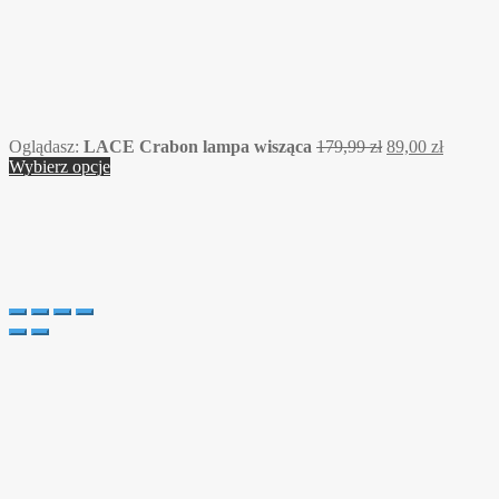
Oglądasz:
LACE Crabon lampa wisząca
179,99
zł
89,00
zł
Wybierz opcje