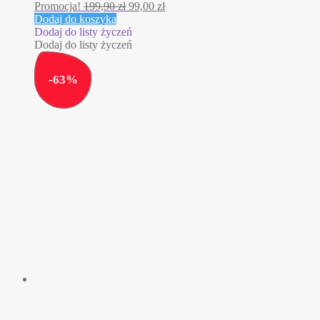
Pierwotna
Aktualna
Promocja!
199,90
zł
99,00
zł
cena
cena
Dodaj do koszyka
wynosiła:
wynosi:
Dodaj do listy życzeń
199,90 zł.
99,00 zł.
Dodaj do listy życzeń
-
63
%