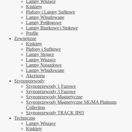
Lampy Wiszące
Kinkiety
Plafony i Lampy Sufitowe
Lampy Wbudowane
Lampy Podłogowe
Lampy Biurkowe i Stołowe
Profile
Zewnętrzne
Kinkiety
Plafony i Sufitowe
Lampy Stojące
Lampy Wiszące
Lampy Najazdowe
Lampy Wbudowane
Akcesoria
Szynoprzewody
Szynoprzewody 1 Fazowe
Szynoprzewody 3 Fazowe
Szynoprzewody Magnetyczne
Szynoprzewody Magnetyczne SIGMA Platinum
Collection
Szynoprzewody TRACK IP65
Techniczne
Lampy Wiszące
Kinkiety