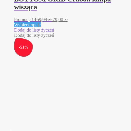
wisząca
Promocja!
159,99
zł
79,00
zł
Ten
Wybierz opcje
produkt
Dodaj do listy życzeń
ma
Dodaj do listy życzeń
wiele
wariantów.
-
51
%
Opcje
można
wybrać
na
stronie
produktu