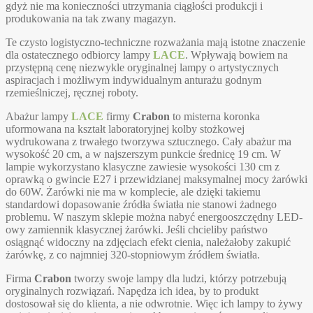
gdyż nie ma konieczności utrzymania ciągłości produkcji i
produkowania na tak zwany magazyn.
Te czysto logistyczno-techniczne rozważania mają istotne znaczenie
dla ostatecznego odbiorcy lampy
LACE
. Wpływają bowiem na
przystępną cenę niezwykle oryginalnej lampy o artystycznych
aspiracjach i możliwym indywidualnym anturażu godnym
rzemieślniczej, ręcznej roboty.
Abażur lampy
LACE
firmy
Crabon
to misterna koronka
uformowana na kształt laboratoryjnej kolby stożkowej
wydrukowana z trwałego tworzywa sztucznego. Cały abażur ma
wysokość 20 cm, a w najszerszym punkcie średnicę 19 cm. W
lampie wykorzystano klasyczne zawiesie wysokości 130 cm z
oprawką o gwincie E27 i przewidzianej maksymalnej mocy żarówki
do 60W. Żarówki nie ma w komplecie, ale dzięki takiemu
standardowi dopasowanie źródła światła nie stanowi żadnego
problemu. W naszym sklepie można nabyć energooszczędny LED-
owy zamiennik klasycznej żarówki. Jeśli chcieliby państwo
osiągnąć widoczny na zdjęciach efekt cienia, należałoby zakupić
żarówkę, z co najmniej 320-stopniowym źródłem światła.
Firma
Crabon
tworzy swoje lampy dla ludzi, którzy potrzebują
oryginalnych rozwiązań. Napędza ich idea, by to produkt
dostosował się do klienta, a nie odwrotnie. Więc ich lampy to żywy