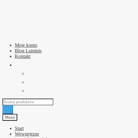
Przejdź
Przejdź
do
do
nawigacji
treści
Moje konto
Blog Luminis
Kontakt
Wyszukiwarka
produktów
Menu
Start
Wewnętrzne