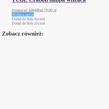
Promocja!
159,99
zł
79,00
zł
Ten
Wybierz opcje
produkt
Dodaj do listy życzeń
ma
Dodaj do listy życzeń
wiele
wariantów.
Zobacz również:
Opcje
można
wybrać
na
stronie
produktu