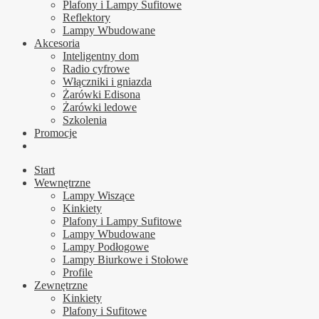
Plafony i Lampy Sufitowe
Reflektory
Lampy Wbudowane
Akcesoria
Inteligentny dom
Radio cyfrowe
Włączniki i gniazda
Żarówki Edisona
Żarówki ledowe
Szkolenia
Promocje
Start
Wewnętrzne
Lampy Wiszące
Kinkiety
Plafony i Lampy Sufitowe
Lampy Wbudowane
Lampy Podłogowe
Lampy Biurkowe i Stołowe
Profile
Zewnętrzne
Kinkiety
Plafony i Sufitowe