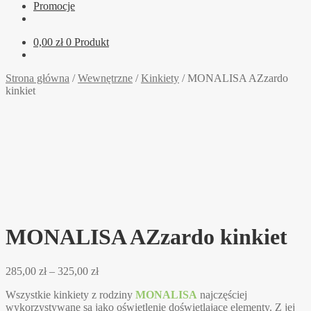
Promocje
0,00
zł
0 Produkt
Strona główna
/
Wewnętrzne
/
Kinkiety
/
MONALISA AZzardo
kinkiet
MONALISA AZzardo kinkiet
Zakres
285,00
zł
–
325,00
zł
cen:
Wszystkie kinkiety z rodziny
MONALISA
najczęściej
od
wykorzystywane są jako oświetlenie doświetlające elementy. Z jej
285,00 zł