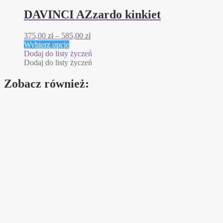
DAVINCI AZzardo kinkiet
Zakres
375,00
zł
–
585,00
zł
Ten
cen:
Wybierz opcje
produkt
od
Dodaj do listy życzeń
ma
375,00 zł
Dodaj do listy życzeń
wiele
do
wariantów.
585,00 zł
Zobacz również:
Opcje
można
wybrać
na
stronie
produktu