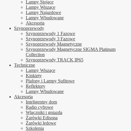
Lampy Stojące
Lampy Wiszące
Lampy Najazdowe
Lampy Wbudowane
Akcesoria
Szynoprzewody
Szynoprzewody 1 Fazowe
Szynoprzewody 3 Fazowe
Szynoprzewody Magnetyczne
Szynoprzewody Magnetyczne SIGMA Platinum
Collection
Szynoprzewody TRACK IP65
Techniczne
Lampy Wiszące
Kinkiety
Plafony i Lampy Sufitowe
Reflektory
Lampy Wbudowane
Akcesoria
Inteligentny dom
Radio cyfrowe
Włączniki i gniazda
Żarówki Edisona
Żarówki ledowe
Szkolenia