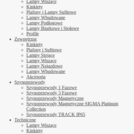
Lampy Wiszące
Kinkiety
Plafony i Lampy Sufitowe
Lampy Wbudowane
Lampy Podłogowe
Lampy Biurkowe i Stołowe
Profile
Zewnętrzne
Kinkiety
Plafony i Sufitowe
Lampy Stojące
Lampy Wiszące
Lampy Najazdowe
Lampy Wbudowane
Akcesoria
Szynoprzewody
Szynoprzewody 1 Fazowe
Szynoprzewody 3 Fazowe
Szynoprzewody Magnetyczne
Szynoprzewody Magnetyczne SIGMA Platinum
Collection
Szynoprzewody TRACK IP65
Techniczne
Lampy Wiszące
Kinkiety