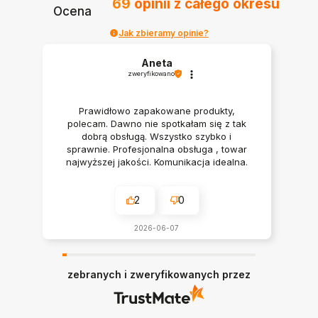
69
opinii
z całego okresu
Ocena
Jak zbieramy opinie?
Aneta
zweryfikowano
Prawidłowo zapakowane produkty,
polecam. Dawno nie spotkałam się z tak
dobrą obsługą. Wszystko szybko i
sprawnie. Profesjonalna obsługa , towar
najwyższej jakości. Komunikacja idealna.
Polecam serdecznie
2
0
2026-06-07
zebranych i zweryfikowanych przez