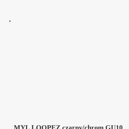
MYL LOOPEZ czarny/chrom GU10