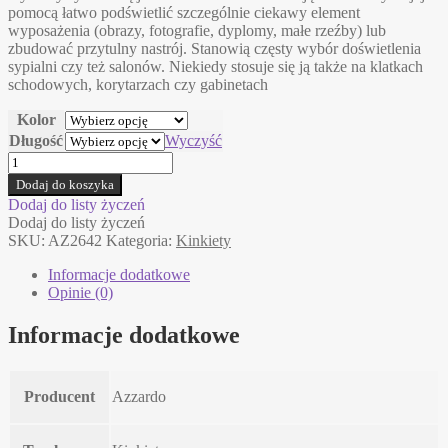
pomocą łatwo podświetlić szczególnie ciekawy element
do
wyposażenia (obrazy, fotografie, dyplomy, małe rzeźby) lub
325,00 zł
zbudować przytulny nastrój. Stanowią częsty wybór doświetlenia
sypialni czy też salonów. Niekiedy stosuje się ją także na klatkach
schodowych, korytarzach czy gabinetach
Kolor
Długość
Wyczyść
ilość
MONALISA
Dodaj do koszyka
AZzardo
Dodaj do listy życzeń
kinkiet
Dodaj do listy życzeń
SKU:
AZ2642
Kategoria:
Kinkiety
Informacje dodatkowe
Opinie (0)
Informacje dodatkowe
Producent
Azzardo