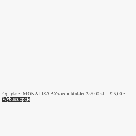
Zakr
Oglądasz:
MONALISA AZzardo kinkiet
285,00
zł
–
325,00
zł
cen:
Wybierz opcje
od
285,
do
325,