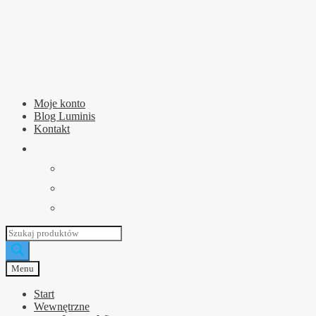
Przejdź
Przejdź
do
do
nawigacji
treści
Moje konto
Blog Luminis
Kontakt
Wyszukiwarka
produktów
Menu
Start
Wewnętrzne