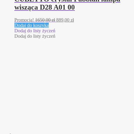
wisząca D28 A01 00
Pierwotna
Aktualna
Promocja!
1650,00
zł
889,00
zł
cena
cena
Dodaj do koszyka
wynosiła:
wynosi:
Dodaj do listy życzeń
1650,00 zł.
889,00 zł.
Dodaj do listy życzeń