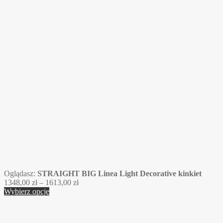
Oglądasz:
STRAIGHT BIG Linea Light Decorative kinkiet
Zakres
1348,00
zł
–
1613,00
zł
cen:
Wybierz opcje
od
1348,00 zł
do