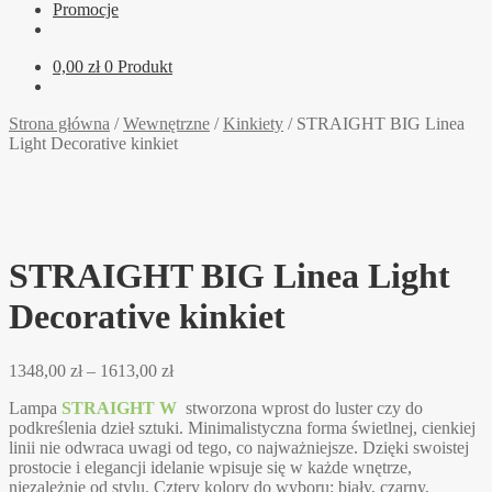
Promocje
0,00
zł
0 Produkt
Strona główna
/
Wewnętrzne
/
Kinkiety
/
STRAIGHT BIG Linea
Light Decorative kinkiet
STRAIGHT BIG Linea Light
Decorative kinkiet
Zakres
1348,00
zł
–
1613,00
zł
cen:
Lampa
STRAIGHT W
stworzona wprost do luster czy do
od
podkreślenia dzieł sztuki. Minimalistyczna forma świetlnej, cienkiej
1348,00 zł
linii nie odwraca uwagi od tego, co najważniejsze. Dzięki swoistej
do
prostocie i elegancji idelanie wpisuje się w każde wnętrze,
1613,00 zł
niezależnie od stylu. Cztery kolory do wyboru: biały, czarny,