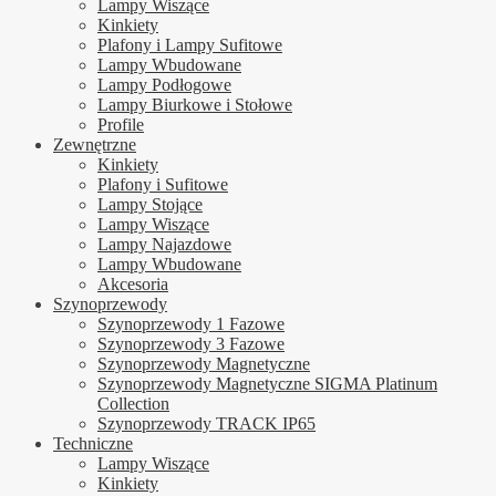
Lampy Wiszące
Kinkiety
Plafony i Lampy Sufitowe
Lampy Wbudowane
Lampy Podłogowe
Lampy Biurkowe i Stołowe
Profile
Zewnętrzne
Kinkiety
Plafony i Sufitowe
Lampy Stojące
Lampy Wiszące
Lampy Najazdowe
Lampy Wbudowane
Akcesoria
Szynoprzewody
Szynoprzewody 1 Fazowe
Szynoprzewody 3 Fazowe
Szynoprzewody Magnetyczne
Szynoprzewody Magnetyczne SIGMA Platinum
Collection
Szynoprzewody TRACK IP65
Techniczne
Lampy Wiszące
Kinkiety