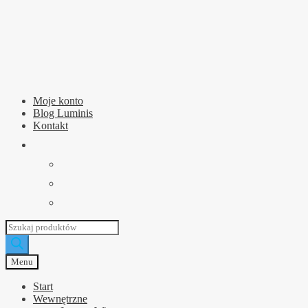
Przejdź
Przejdź
do
do
nawigacji
treści
Moje konto
Blog Luminis
Kontakt
Wyszukiwarka
produktów
Menu
Start
Wewnętrzne