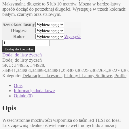
Maksymalna długość to 5 lub 10 metrów. Można w bardzo łatwy
920,00 zł
sposób dociąć do potrzebnej długości. Wystepuje w trzech kolorach:
białym, czarnym oraz stalowym.
Szerokość taśmy
Długość
Kolor
Wyczyść
ilość
TESI
Dodaj do koszyka
Ideal
Dodaj do listy życzeń
Lux
Dodaj do listy życzeń
wspornik
SKU:
344935, 344928,
elastyczny
344911,344904,344898,344881,258300,302256,302263,,302270,30
do
Kategorie:
Dekoracje i akcesoria
,
Plafony i Lampy Sufitowe
,
Profile
taśm
LED
Opis
Informacje dodatkowe
Opinie (0)
Opis
Wszechstronne możliwości wspornika do taśm led TESI od Ideal
Lux zapewnią idealne ośtwietlenie nawet trudnych do aranżacji