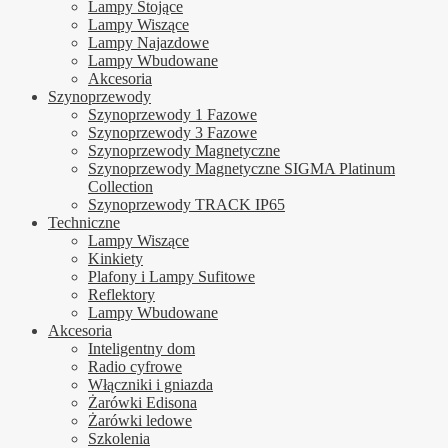
Lampy Stojące
Lampy Wiszące
Lampy Najazdowe
Lampy Wbudowane
Akcesoria
Szynoprzewody
Szynoprzewody 1 Fazowe
Szynoprzewody 3 Fazowe
Szynoprzewody Magnetyczne
Szynoprzewody Magnetyczne SIGMA Platinum
Collection
Szynoprzewody TRACK IP65
Techniczne
Lampy Wiszące
Kinkiety
Plafony i Lampy Sufitowe
Reflektory
Lampy Wbudowane
Akcesoria
Inteligentny dom
Radio cyfrowe
Włączniki i gniazda
Żarówki Edisona
Żarówki ledowe
Szkolenia