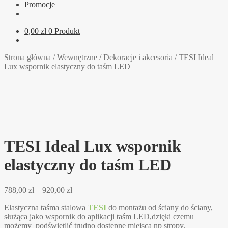
Promocje
0,00
zł
0 Produkt
Strona główna
/
Wewnętrzne
/
Dekoracje i akcesoria
/
TESI Ideal
Lux wspornik elastyczny do taśm LED
TESI Ideal Lux wspornik
elastyczny do taśm LED
Zakres
788,00
zł
–
920,00
zł
cen:
Elastyczna taśma stalowa
TESI
do montażu od ściany do ściany,
od
służąca jako wspornik do aplikacji taśm LED,dzięki czemu
788,00 zł
możemy podświetlić trudno dostępne miejsca np stropy.
do