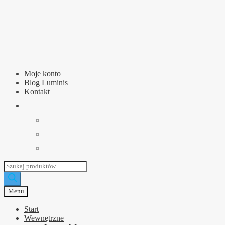
Przejdź
Przejdź
do
do
nawigacji
treści
Moje konto
Blog Luminis
Kontakt
Wyszukiwarka
produktów
Menu
Start
Wewnętrzne