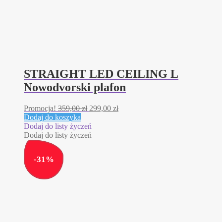
STRAIGHT LED CEILING L
Nowodvorski plafon
Pierwotna
Aktualna
Promocja!
359,00
zł
299,00
zł
cena
cena
Dodaj do koszyka
wynosiła:
wynosi:
Dodaj do listy życzeń
359,00 zł.
299,00 zł.
Dodaj do listy życzeń
-
31
%