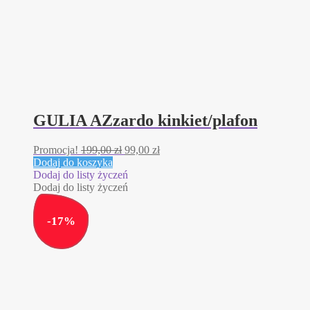
GULIA AZzardo kinkiet/plafon
Pierwotna
Aktualna
Promocja!
199,00
zł
99,00
zł
cena
cena
Dodaj do koszyka
wynosiła:
wynosi:
Dodaj do listy życzeń
199,00 zł.
99,00 zł.
Dodaj do listy życzeń
-
17
%