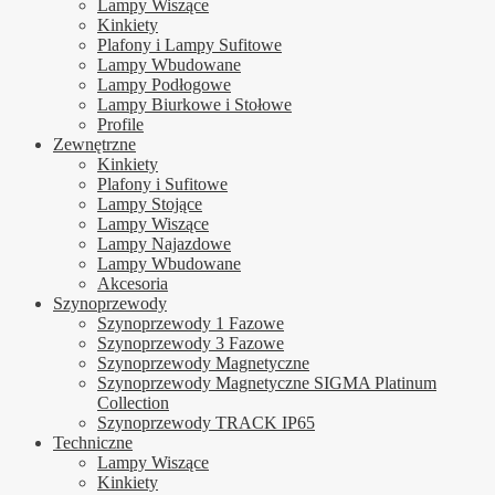
Lampy Wiszące
Kinkiety
Plafony i Lampy Sufitowe
Lampy Wbudowane
Lampy Podłogowe
Lampy Biurkowe i Stołowe
Profile
Zewnętrzne
Kinkiety
Plafony i Sufitowe
Lampy Stojące
Lampy Wiszące
Lampy Najazdowe
Lampy Wbudowane
Akcesoria
Szynoprzewody
Szynoprzewody 1 Fazowe
Szynoprzewody 3 Fazowe
Szynoprzewody Magnetyczne
Szynoprzewody Magnetyczne SIGMA Platinum
Collection
Szynoprzewody TRACK IP65
Techniczne
Lampy Wiszące
Kinkiety