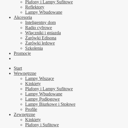
Plafony i Lampy Sufitowe
Reflektory
Lampy Wbudowane
Akcesoria
Inteligentny dom
Radio cyfrowe
Włączniki i gniazda
Żarówki Edisona
Żarówki ledowe
Szkolenia
Promocje
Start
Wewnętrzne
Lampy Wiszące
Kinkiety
Plafony i Lampy Sufitowe
Lampy Wbudowane
Lampy Podłogowe
Lampy Biurkowe i Stołowe
Profile
Zewnętrzne
Kinkiety
Plafony i Sufitowe