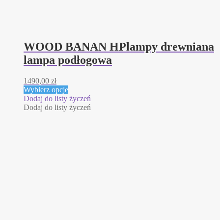
WOOD BANAN HPlampy drewniana
lampa podłogowa
1490,00
zł
Ten
Wybierz opcje
produkt
Dodaj do listy życzeń
ma
Dodaj do listy życzeń
wiele
wariantów.
Opcje
można
wybrać
na
stronie
produktu