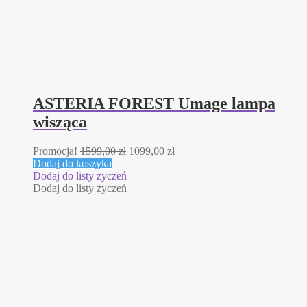
ASTERIA FOREST Umage lampa
wisząca
Pierwotna
Aktualna
Promocja!
1599,00
zł
1099,00
zł
cena
cena
Dodaj do koszyka
wynosiła:
wynosi:
Dodaj do listy życzeń
1599,00 zł.
1099,00 zł.
Dodaj do listy życzeń