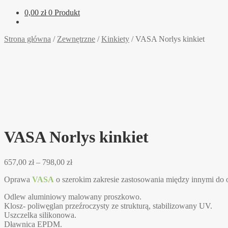
0,00
zł
0 Produkt
Strona główna
/
Zewnętrzne
/
Kinkiety
/
VASA Norlys kinkiet
VASA Norlys kinkiet
Zakres
657,00
zł
–
798,00
zł
cen:
Oprawa
VASA
o szerokim zakresie zastosowania między innymi do oś
od
657,00 zł
Odlew aluminiowy malowany proszkowo.
do
Klosz- poliwęglan przeźroczysty ze strukturą, stabilizowany UV.
798,00 zł
Uszczelka silikonowa.
Dławnica EPDM.