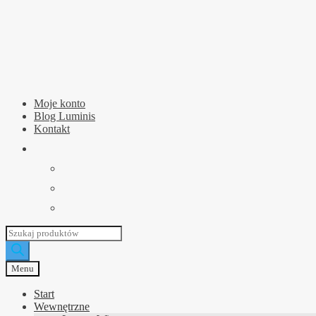
Przejdź
Przejdź
do
do
nawigacji
treści
Moje konto
Blog Luminis
Kontakt
Wyszukiwarka
produktów
Menu
Start
Wewnętrzne