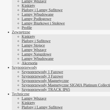
Lampy Wiszące
Kinkiety
Plafony i Lampy Sufitowe
Lampy Wbudowane
Lampy Podłogowe
Lampy Biurkowe i Stołowe
Profile
Zewnętrzne
Kinkiety
Plafony i Sufitowe
Lampy Stojące
Lampy Wiszące
Lampy Najazdowe
Lampy Wbudowane
Akcesoria
Szynoprzewody
Szynoprzewody 1 Fazowe
Szynoprzewody 3 Fazowe
Szynoprzewody Magnetyczne
Szynoprzewody Magnetyczne SIGMA Platinum Collect
Szynoprzewody TRACK IP65
Techniczne
Lampy Wiszące
Kinkiety
Plafony i Lampy Sufitowe