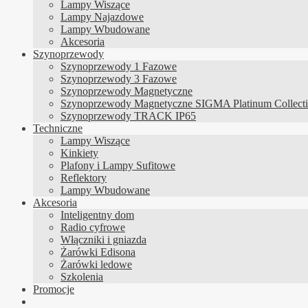
Lampy Wiszące
Lampy Najazdowe
Lampy Wbudowane
Akcesoria
Szynoprzewody
Szynoprzewody 1 Fazowe
Szynoprzewody 3 Fazowe
Szynoprzewody Magnetyczne
Szynoprzewody Magnetyczne SIGMA Platinum Collect
Szynoprzewody TRACK IP65
Techniczne
Lampy Wiszące
Kinkiety
Plafony i Lampy Sufitowe
Reflektory
Lampy Wbudowane
Akcesoria
Inteligentny dom
Radio cyfrowe
Włączniki i gniazda
Żarówki Edisona
Żarówki ledowe
Szkolenia
Promocje