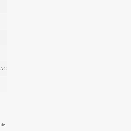
RIAC
nię.