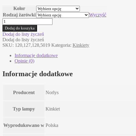
Kolor
Rodzaj żarówki
Wyczyść
ilość
VASA
Dodaj do koszyka
Norlys
Dodaj do listy życzeń
kinkiet
Dodaj do listy życzeń
SKU:
120,127,128,5019
Kategoria:
Kinkiety
Informacje dodatkowe
Opinie (0)
Informacje dodatkowe
Producent
Norlys
Typ lampy
Kinkiet
Wyprodukowano w
Polska