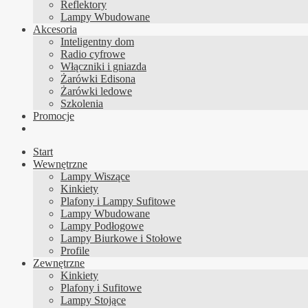
Reflektory
Lampy Wbudowane
Akcesoria
Inteligentny dom
Radio cyfrowe
Włączniki i gniazda
Żarówki Edisona
Żarówki ledowe
Szkolenia
Promocje
Start
Wewnętrzne
Lampy Wiszące
Kinkiety
Plafony i Lampy Sufitowe
Lampy Wbudowane
Lampy Podłogowe
Lampy Biurkowe i Stołowe
Profile
Zewnętrzne
Kinkiety
Plafony i Sufitowe
Lampy Stojące