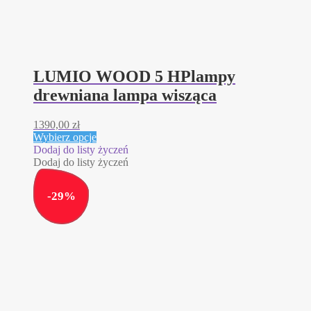
LUMIO WOOD 5 HPlampy
drewniana lampa wisząca
1390,00
zł
Ten
Wybierz opcje
produkt
Dodaj do listy życzeń
ma
Dodaj do listy życzeń
wiele
wariantów.
-
29
%
Opcje
można
wybrać
na
stronie
produktu