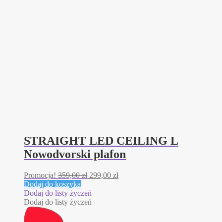
STRAIGHT LED CEILING L
Nowodvorski plafon
Pierwotna
Aktualna
Promocja!
359,00
zł
299,00
zł
cena
cena
Dodaj do koszyka
wynosiła:
wynosi:
Dodaj do listy życzeń
359,00 zł.
299,00 zł.
Dodaj do listy życzeń