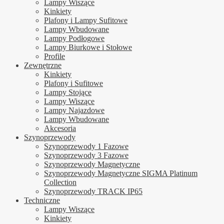
Lampy Wiszące
Kinkiety
Plafony i Lampy Sufitowe
Lampy Wbudowane
Lampy Podłogowe
Lampy Biurkowe i Stołowe
Profile
Zewnętrzne
Kinkiety
Plafony i Sufitowe
Lampy Stojące
Lampy Wiszące
Lampy Najazdowe
Lampy Wbudowane
Akcesoria
Szynoprzewody
Szynoprzewody 1 Fazowe
Szynoprzewody 3 Fazowe
Szynoprzewody Magnetyczne
Szynoprzewody Magnetyczne SIGMA Platinum
Collection
Szynoprzewody TRACK IP65
Techniczne
Lampy Wiszące
Kinkiety