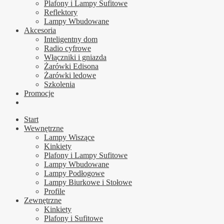
Plafony i Lampy Sufitowe
Reflektory
Lampy Wbudowane
Akcesoria
Inteligentny dom
Radio cyfrowe
Włączniki i gniazda
Żarówki Edisona
Żarówki ledowe
Szkolenia
Promocje
Start
Wewnętrzne
Lampy Wiszące
Kinkiety
Plafony i Lampy Sufitowe
Lampy Wbudowane
Lampy Podłogowe
Lampy Biurkowe i Stołowe
Profile
Zewnętrzne
Kinkiety
Plafony i Sufitowe