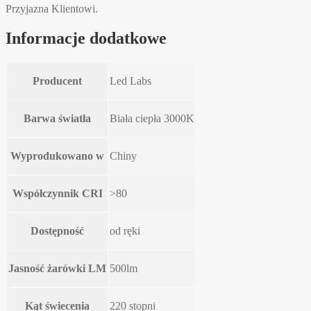
Przyjazna Klientowi.
Informacje dodatkowe
Producent
Led Labs
Barwa światła
Biała ciepła 3000K
Wyprodukowano w
Chiny
Współczynnik CRI
>80
Dostępność
od ręki
Jasność żarówki LM
500lm
Kąt świecenia
220 stopni