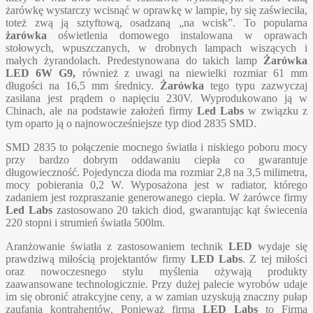
żarówkę wystarczy wcisnąć w oprawkę w lampie, by się zaświeciła,
toteż zwą ją sztyftową, osadzaną „na wcisk”. To popularna
żarówka
oświetlenia domowego instalowana w oprawach
stołowych, wpuszczanych, w drobnych lampach wiszących i
małych żyrandolach. Predestynowana do takich lamp
Żarówka
LED 6W G9
,
również z uwagi na niewielki rozmiar 61 mm
długości na 16,5 mm średnicy.
Żarówka
tego typu zazwyczaj
zasilana jest prądem o napięciu 230V. Wyprodukowano ją w
Chinach, ale na podstawie założeń firmy
Led Labs
w związku z
tym oparto ją o najnowocześniejsze typ diod 2835 SMD.
SMD 2835 to połączenie mocnego światła i niskiego poboru mocy
przy bardzo dobrym oddawaniu ciepła co gwarantuje
długowieczność. Pojedyncza dioda ma rozmiar 2,8 na 3,5 milimetra,
mocy pobierania 0,2 W. Wyposażona jest w radiator, którego
zadaniem jest rozpraszanie generowanego ciepła. W żarówce firmy
Led Labs
zastosowano 20 takich diod, gwarantując kąt świecenia
220 stopni i strumień światła 500lm.
Aranżowanie światła z zastosowaniem technik
LED
wydaje się
prawdziwą miłością projektantów firmy
LED Labs
. Z tej miłości
oraz nowoczesnego stylu myślenia ożywają produkty
zaawansowane technologicznie. Przy dużej palecie wyrobów udaje
im się obronić atrakcyjne ceny, a w zamian uzyskują znaczny pułap
zaufania kontrahentów. Ponieważ firma
LED Labs
to Firma