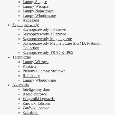
Lampy Stojące
Lampy Wiszące
Lampy Najazdowe
Lampy Wbudowane
Akcesoria
Szynoprzewody
Szynoprzewody 1 Fazowe
Szynoprzewody 3 Fazowe
Szynoprzewody Magnetyczne
Szynoprzewody Magnetyczne SIGMA Platinum
Collection
Szynoprzewody TRACK IP65
Techniczne
Lampy Wiszące
Kinkiety
Plafony i Lampy Sufitowe
Reflektory
Lampy Wbudowane
Akcesoria
Inteligentny dom
Radio cyfrowe
Włączniki i gniazda
Żarówki Edisona
Żarówki ledowe
Szkolenia