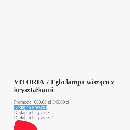
VITORIA 7 Eglo lampa wisząca z
kryształkami
Pierwotna
Aktualna
Promocja!
680,00
zł
340,00
zł
cena
cena
Dodaj do koszyka
wynosiła:
wynosi:
Dodaj do listy życzeń
680,00 zł.
340,00 zł.
Dodaj do listy życzeń