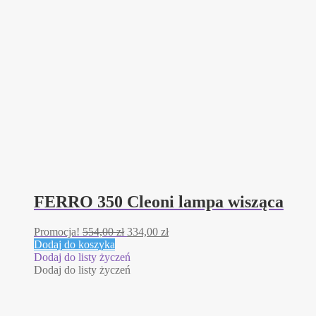
FERRO 350 Cleoni lampa wisząca
Pierwotna
Aktualna
Promocja!
554,00
zł
334,00
zł
cena
cena
Dodaj do koszyka
wynosiła:
wynosi:
Dodaj do listy życzeń
554,00 zł.
334,00 zł.
Dodaj do listy życzeń