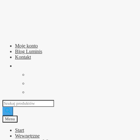
Przejdź
Przejdź
do
do
nawigacji
treści
Moje konto
Blog Luminis
Kontakt
Wyszukiwarka
produktów
Menu
Start
Wewnętrzne