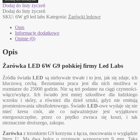
LED
Dodaj do listy życzeń
6W
Dodaj do listy życzeń
G9
SKU:
6W g9 led labs
Kategoria:
Żarówki ledowe
Led
Labs
Opis
Informacje dodatkowe
Opinie (0)
Opis
Żarówka
LED 6W G9
polskiej firmy Led Labs
Źródła światła
LED
są niebywale trwałe i to jest, jak się zdaje, ich
kluczową cechą. Bezustanna praca jest dla nich możliwa w
rozmiarze do 25000 godzin. Nie są też podatne na ciągi czynności-
włącz/wyłącz. Ich światło jest mniej szkodliwe dla ludzkiego
wzroku i skóry, a również dla dzieł sztuki, gdyż nie emitują
promieniowania ultrafioletowego. Światło
LED
-owe wydaje się nie
mieć kresu cnót, ale co najważniejsze jest wyjątkowo
energooszczędne, przez co prędko zwraca się koszt, i tak
nieznacznie droższego, zakupu.
Żarówka
z trzonkiem G9 korzysta z łącza, mocowania o wyglądzie
litery U. Ma dwa bolce o rozstawie wynoszącym 9 mm. Taką