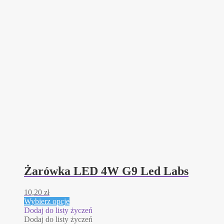
Żarówka LED 4W G9 Led Labs
10,20
zł
Ten
Wybierz opcje
produkt
Dodaj do listy życzeń
ma
Dodaj do listy życzeń