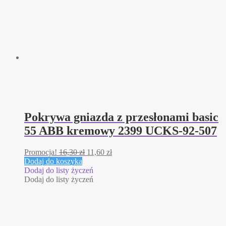
Pokrywa gniazda z przesłonami basic
55 ABB kremowy 2399 UCKS-92-507
Pierwotna
Aktualna
Promocja!
16,30
zł
11,60
zł
cena
cena
Dodaj do koszyka
wynosiła:
wynosi:
Dodaj do listy życzeń
16,30 zł.
11,60 zł.
Dodaj do listy życzeń