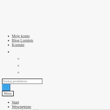
Przejdź
Przejdź
do
do
nawigacji
treści
Moje konto
Blog Luminis
Kontakt
Wyszukiwarka
produktów
Menu
Start
Wewnętrzne