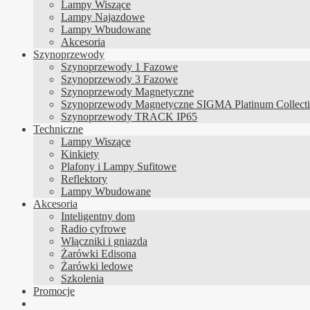
Lampy Wiszące
Lampy Najazdowe
Lampy Wbudowane
Akcesoria
Szynoprzewody
Szynoprzewody 1 Fazowe
Szynoprzewody 3 Fazowe
Szynoprzewody Magnetyczne
Szynoprzewody Magnetyczne SIGMA Platinum Collect
Szynoprzewody TRACK IP65
Techniczne
Lampy Wiszące
Kinkiety
Plafony i Lampy Sufitowe
Reflektory
Lampy Wbudowane
Akcesoria
Inteligentny dom
Radio cyfrowe
Włączniki i gniazda
Żarówki Edisona
Żarówki ledowe
Szkolenia
Promocje