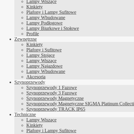
Lampy Wiszące
Kinkiety
Plafony i Lampy Sufitowe
Lampy Wbudowane
Lampy Podłogowe
Lampy Biurkowe i Stołowe
Profile
Zewnętrzne
Kinkiety
Plafony i Sufitowe
Lampy Stojące
Lampy Wiszące
Lampy Najazdowe
Lampy Wbudowane
Akcesoria
Szynoprzewody
Szynoprzewody 1 Fazowe
Szynoprzewody 3 Fazowe
Szynoprzewody Magnetyczne
Szynoprzewody Magnetyczne SIGMA Platinum Collect
Szynoprzewody TRACK IP65
Techniczne
Lampy Wiszące
Kinkiety
Plafony i Lampy Sufitowe