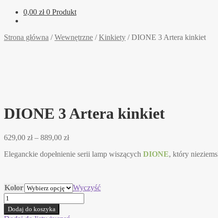
0,00
zł
0 Produkt
Strona główna
/
Wewnętrzne
/
Kinkiety
/
DIONE 3 Artera kinkiet
DIONE 3 Artera kinkiet
Zakres
629,00
zł
–
889,00
zł
cen:
Eleganckie dopełnienie serii lamp wiszących
DIONE
, który nieziem
od
629,00 zł
do
889,00 zł
Kolor
Wyczyść
ilość
DIONE
Dodaj do koszyka
3