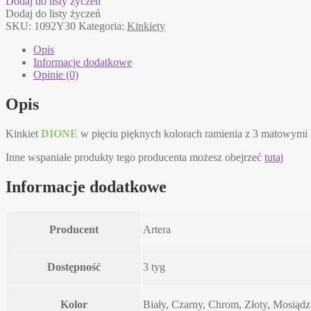
Dodaj do listy życzeń
Artera
Dodaj do listy życzeń
kinkiet
SKU:
1092Y30
Kategoria:
Kinkiety
Opis
Informacje dodatkowe
Opinie (0)
Opis
Kinkiet
DIONE
w pięciu pięknych kolorach ramienia z 3 matowymi k
Inne wspaniałe produkty tego producenta możesz obejrzeć
tutaj
Informacje dodatkowe
Producent
Artera
Dostępność
3 tyg
Kolor
Biały, Czarny, Chrom, Złoty, Mosiądz