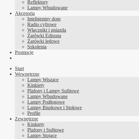
Reflektory
Lampy Wbudowane
Akcesoria
Inteligentny dom
Radio cyfrowe
Włączniki i gniazda
Żarówki Edisona
Żarówki ledowe
Szkolenia
Promocje
Start
Wewnętrzne
Lampy Wiszące
Kinkiety
Plafony i Lampy Sufitowe
Lampy Wbudowane
Lampy Podłogowe
Lampy Biurkowe i Stołowe
Profile
Zewnętrzne
Kinkiety
Plafony i Sufitowe
Lampy Stojące