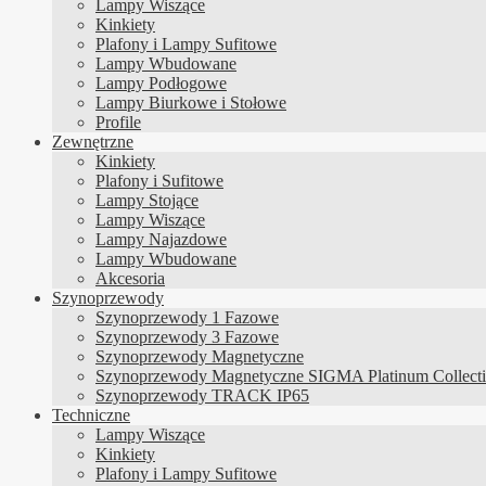
Lampy Wiszące
Kinkiety
Plafony i Lampy Sufitowe
Lampy Wbudowane
Lampy Podłogowe
Lampy Biurkowe i Stołowe
Profile
Zewnętrzne
Kinkiety
Plafony i Sufitowe
Lampy Stojące
Lampy Wiszące
Lampy Najazdowe
Lampy Wbudowane
Akcesoria
Szynoprzewody
Szynoprzewody 1 Fazowe
Szynoprzewody 3 Fazowe
Szynoprzewody Magnetyczne
Szynoprzewody Magnetyczne SIGMA Platinum Collect
Szynoprzewody TRACK IP65
Techniczne
Lampy Wiszące
Kinkiety
Plafony i Lampy Sufitowe