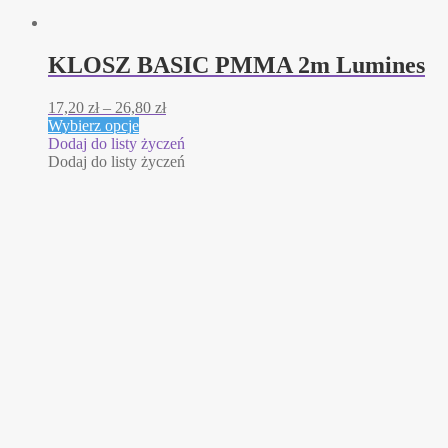
KLOSZ BASIC PMMA 2m Lumines
Zakres
17,20
zł
–
26,80
zł
Ten
cen:
Wybierz opcje
produkt
od
Dodaj do listy życzeń
ma
17,20 zł
Dodaj do listy życzeń
wiele
do
wariantów.
26,80 zł
Opcje
można
wybrać
na
stronie
produktu