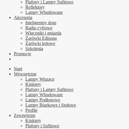
Plafony i Lampy Sufitowe
Reflektory
Lampy Wbudowane
Akcesoria
Inteligentny dom
Radio cyfrowe
Włączniki i gniazda
Żarówki Edisona
Żarówki ledowe
Szkolenia
Promocje
Start
Wewnętrzne
Lampy Wiszące
Kinkiety
Plafony i Lampy Sufitowe
Lampy Wbudowane
Lampy Podłogowe
Lampy Biurkowe i Stołowe
Profile
Zewnętrzne
Kinkiety
Plafony i Sufitowe