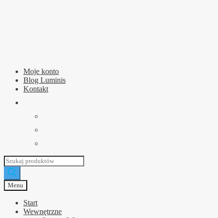
Przejdź
Przejdź
do
do
nawigacji
treści
Moje konto
Blog Luminis
Kontakt
Wyszukiwarka
produktów
Menu
Start
Wewnętrzne