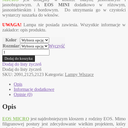
jasnobrązowym. A
EOS MINI
dodatkowo w różowym,
jasnoniebieskim i bordowym. Do utrzymania go w czystości
wystarczy suszarka do włosów.
UWAGA!
Lampa nie posiada zawiesia. Wszystkie informacje w
zakładce: opis produktu.
Kolor
Rozmiar
Wyczyść
ilość
EOS
Dodaj do koszyka
MICRO
Dodaj do listy życzeń
i
Dodaj do listy życzeń
MINI
SKU:
2091,2125,2123
Kategoria:
Lampy Wiszące
Umage
abażur
Opis
do
Informacje dodatkowe
lamp
Opinie (0)
wiszących
czy
Opis
stołowych
EOS MICRO
jest najdrobniejszym kloszem z rodziny EOS. Mimo
filigranowej postury jest zdecydowanie wielkim projektem, który