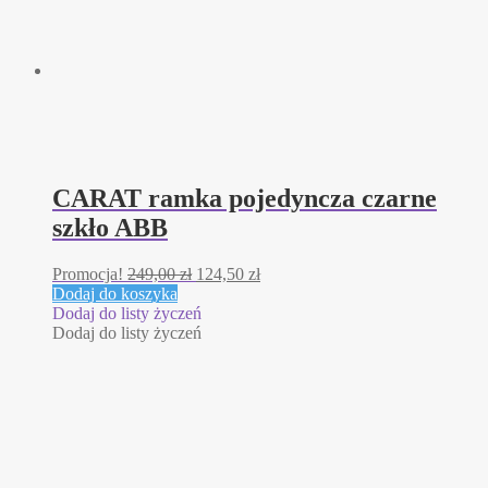
CARAT ramka pojedyncza czarne
szkło ABB
Pierwotna
Aktualna
Promocja!
249,00
zł
124,50
zł
cena
cena
Dodaj do koszyka
wynosiła:
wynosi:
Dodaj do listy życzeń
249,00 zł.
124,50 zł.
Dodaj do listy życzeń