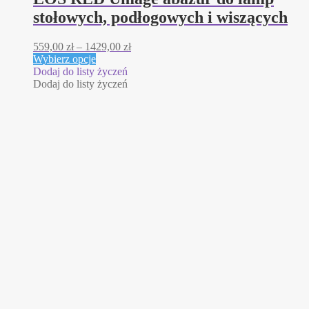
stołowych, podłogowych i wiszących
Zakres
559,00
zł
–
1429,00
zł
Ten
cen:
Wybierz opcje
produkt
od
Dodaj do listy życzeń
ma
559,00 zł
Dodaj do listy życzeń
wiele
do
wariantów.
1429,00 zł
Opcje
można
wybrać
na
stronie
produktu