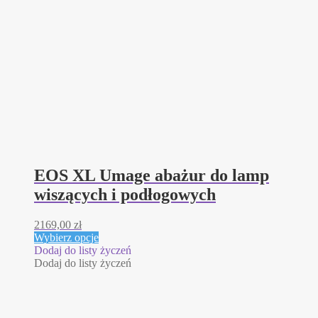
EOS XL Umage abażur do lamp
wiszących i podłogowych
2169,00
zł
Ten
Wybierz opcje
produkt
Dodaj do listy życzeń
ma
Dodaj do listy życzeń
wiele
wariantów.
Opcje
można