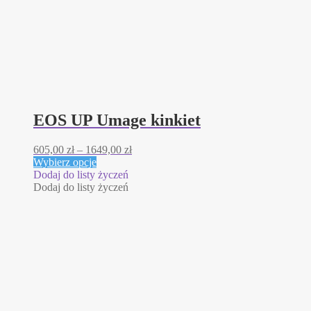
EOS UP Umage kinkiet
Zakres
605,00
zł
–
1649,00
zł
Ten
cen:
Wybierz opcje
produkt
od
Dodaj do listy życzeń
ma
605,00 zł
Dodaj do listy życzeń
wiele
do
wariantów.
1649,00 zł
Opcje
można
wybrać
na
stronie
produktu