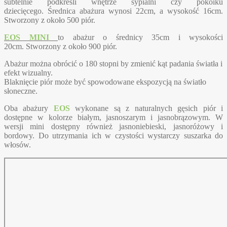
subtelnie podkreśli wnętrze sypialni czy pokoiku
dziecięcego. Średnica abażura wynosi 22cm, a wysokość 16cm.
Stworzony z około 500 piór.
EOS MINI
to abażur o średnicy 35cm i wysokości
20cm. Stworzony z około 900 piór.
Abażur można obrócić o 180 stopni by zmienić kąt padania światła i
efekt wizualny.
Blaknięcie piór może być spowodowane ekspozycją na światło
słoneczne.
Oba abażury
EOS
wykonane są z naturalnych gęsich piór i
dostępne w kolorze białym, jasnoszarym i jasnobrązowym. W
wersji mini dostępny również jasnoniebieski, jasnoróżowy i
bordowy. Do utrzymania ich w czystości wystarczy suszarka do
włosów.