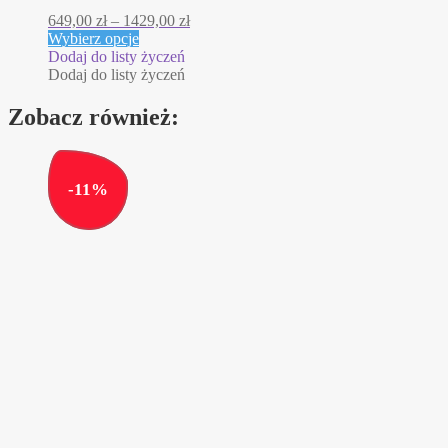
Zakres
649,00
zł
–
1429,00
zł
Ten
cen:
Wybierz opcje
produkt
od
Dodaj do listy życzeń
ma
649,00 zł
Dodaj do listy życzeń
wiele
do
wariantów.
1429,00 zł
Zobacz również:
Opcje
można
wybrać
na
-
11
%
stronie
produktu