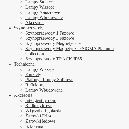
Lampy Stojące
Lampy Wiszące
Lampy Najazdowe
Lampy Wbudowane
Akcesoria
Szynoprzewody
Szynoprzewody 1 Fazowe
Szynoprzewody 3 Fazowe
Szynoprzewody Magnetyczne
Szynoprzewody Magnetyczne SIGMA Platinum
Collection
Szynoprzewody TRACK IP65
Techniczne
Lampy Wiszące
Kinkiety
Plafony i Lampy Sufitowe
Reflektory
Lampy Wbudowane
Akcesoria
Inteligentny dom
Radio cyfrowe
Włączniki i gniazda
Żarówki Edisona
Żarówki ledowe
Szkolenia