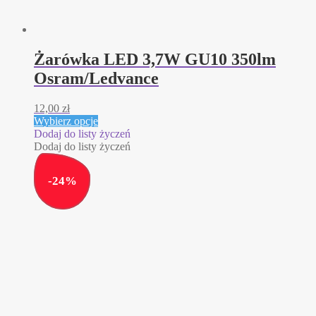
Żarówka LED 3,7W GU10 350lm
Osram/Ledvance
12,00
zł
Ten
Wybierz opcje
produkt
Dodaj do listy życzeń
ma
Dodaj do listy życzeń
wiele
wariantów.
-
24
%
Opcje
można
wybrać
na
stronie
produktu