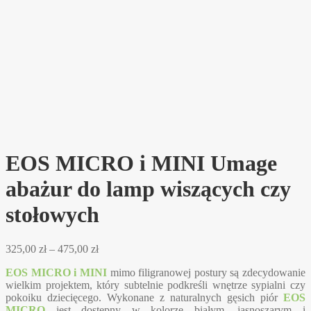
EOS MICRO i MINI Umage
abażur do lamp wiszących czy
stołowych
Zakres
325,00
zł
–
475,00
zł
cen:
EOS MICRO i MINI
mimo filigranowej postury są zdecydowanie
od
wielkim projektem, który subtelnie podkreśli wnętrze sypialni czy
325,00 zł
pokoiku dziecięcego. Wykonane z naturalnych gęsich piór
EOS
do
MICRO
jest dostępny w kolorze białym, jasnoszarym i
475,00 zł