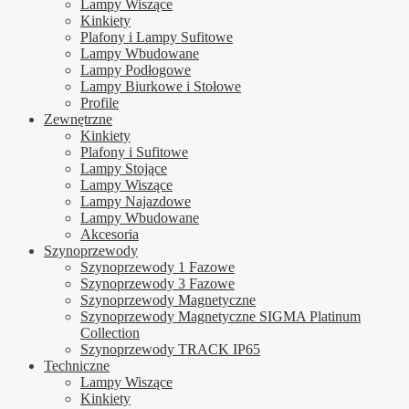
Lampy Wiszące
Kinkiety
Plafony i Lampy Sufitowe
Lampy Wbudowane
Lampy Podłogowe
Lampy Biurkowe i Stołowe
Profile
Zewnętrzne
Kinkiety
Plafony i Sufitowe
Lampy Stojące
Lampy Wiszące
Lampy Najazdowe
Lampy Wbudowane
Akcesoria
Szynoprzewody
Szynoprzewody 1 Fazowe
Szynoprzewody 3 Fazowe
Szynoprzewody Magnetyczne
Szynoprzewody Magnetyczne SIGMA Platinum
Collection
Szynoprzewody TRACK IP65
Techniczne
Lampy Wiszące
Kinkiety