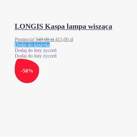
LONGIS Kaspa lampa wisząca
Pierwotna
Aktualna
Promocja!
549,00
zł
415,00
zł
cena
cena
Dodaj do koszyka
wynosiła:
wynosi:
Dodaj do listy życzeń
549,00 zł.
415,00 zł.
Dodaj do listy życzeń
-
58
%