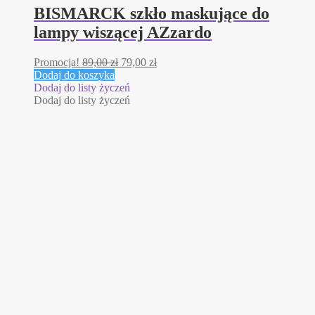
BISMARCK szkło maskujące do
lampy wiszącej AZzardo
Pierwotna
Aktualna
Promocja!
89,00
zł
79,00
zł
cena
cena
Dodaj do koszyka
wynosiła:
wynosi:
Dodaj do listy życzeń
89,00 zł.
79,00 zł.
Dodaj do listy życzeń