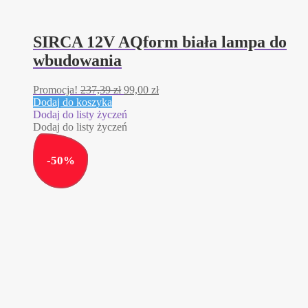
SIRCA 12V AQform biała lampa do
wbudowania
Pierwotna
Aktualna
Promocja!
237,39
zł
99,00
zł
cena
cena
Dodaj do koszyka
wynosiła:
wynosi:
Dodaj do listy życzeń
237,39 zł.
99,00 zł.
Dodaj do listy życzeń
-
50
%