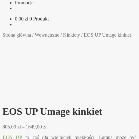
Promocje
0,00
zł
0 Produkt
Strona główna
/
Wewnętrzne
/
Kinkiety
/
EOS UP Umage kinkiet
EOS UP Umage kinkiet
Zakres
605,00
zł
–
1649,00
zł
cen:
EOS UP
to coś dla wielbicieli miękkości. Lampa może być
od