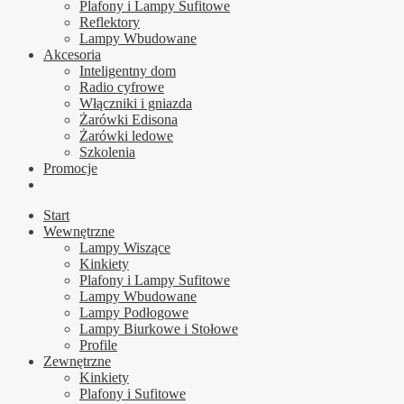
Plafony i Lampy Sufitowe
Reflektory
Lampy Wbudowane
Akcesoria
Inteligentny dom
Radio cyfrowe
Włączniki i gniazda
Żarówki Edisona
Żarówki ledowe
Szkolenia
Promocje
Start
Wewnętrzne
Lampy Wiszące
Kinkiety
Plafony i Lampy Sufitowe
Lampy Wbudowane
Lampy Podłogowe
Lampy Biurkowe i Stołowe
Profile
Zewnętrzne
Kinkiety
Plafony i Sufitowe