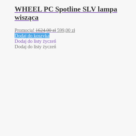
WHEEL PC Spotline SLV lampa
wisząca
Pierwotna
Aktualna
Promocja!
1624,00
zł
599,00
zł
cena
cena
Dodaj do koszyka
wynosiła:
wynosi:
Dodaj do listy życzeń
1624,00 zł.
599,00 zł.
Dodaj do listy życzeń