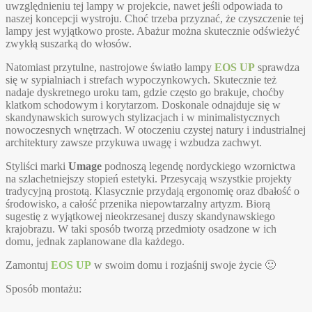
uwzględnieniu tej lampy w projekcie, nawet jeśli odpowiada to
naszej koncepcji wystroju. Choć trzeba przyznać, że czyszczenie tej
lampy jest wyjątkowo proste. Abażur można skutecznie odświeżyć
zwykłą suszarką do włosów.
Natomiast przytulne, nastrojowe światło lampy
EOS UP
sprawdza
się w sypialniach i strefach wypoczynkowych. Skutecznie też
nadaje dyskretnego uroku tam, gdzie często go brakuje, choćby
klatkom schodowym i korytarzom. Doskonale odnajduje się w
skandynawskich surowych stylizacjach i w minimalistycznych
nowoczesnych wnętrzach. W otoczeniu czystej natury i industrialnej
architektury zawsze przykuwa uwagę i wzbudza zachwyt.
Styliści marki
Umage
podnoszą legendę nordyckiego wzornictwa
na szlachetniejszy stopień estetyki. Przesycają wszystkie projekty
tradycyjną prostotą. Klasycznie przydają ergonomię oraz dbałość o
środowisko, a całość przenika niepowtarzalny artyzm. Biorą
sugestię z wyjątkowej nieokrzesanej duszy skandynawskiego
krajobrazu. W taki sposób tworzą przedmioty osadzone w ich
domu, jednak zaplanowane dla każdego.
Zamontuj
EOS UP
w swoim domu i rozjaśnij swoje życie 🙂
Sposób montażu: