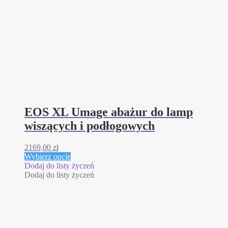
EOS XL Umage abażur do lamp
wiszących i podłogowych
2169,00
zł
Ten
Wybierz opcje
produkt
Dodaj do listy życzeń
ma
Dodaj do listy życzeń
wiele
wariantów.
Opcje
można
wybrać