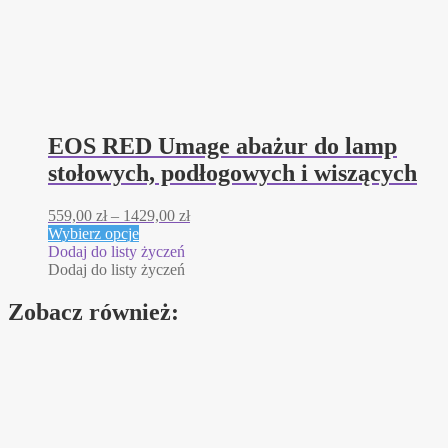
EOS RED Umage abażur do lamp
stołowych, podłogowych i wiszących
Zakres
559,00
zł
–
1429,00
zł
Ten
cen:
Wybierz opcje
produkt
od
Dodaj do listy życzeń
ma
559,00 zł
Dodaj do listy życzeń
wiele
do
wariantów.
1429,00 zł
Zobacz również:
Opcje
można
wybrać
na
stronie
produktu