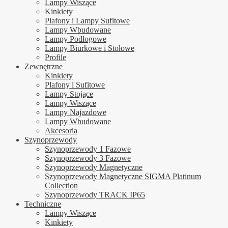
Lampy Wiszące
Kinkiety
Plafony i Lampy Sufitowe
Lampy Wbudowane
Lampy Podłogowe
Lampy Biurkowe i Stołowe
Profile
Zewnętrzne
Kinkiety
Plafony i Sufitowe
Lampy Stojące
Lampy Wiszące
Lampy Najazdowe
Lampy Wbudowane
Akcesoria
Szynoprzewody
Szynoprzewody 1 Fazowe
Szynoprzewody 3 Fazowe
Szynoprzewody Magnetyczne
Szynoprzewody Magnetyczne SIGMA Platinum
Collection
Szynoprzewody TRACK IP65
Techniczne
Lampy Wiszące
Kinkiety