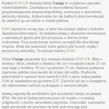
Kinkiet
EOS UP
duńskiej firmy
Umage
to wyjątkowe zjawisko
wśród kinkietów. Zawdzięcza to niezwykłemu kloszowi
przypominającemu nieprawdopodobną, zwieszoną w przestrzeni
pierzastą chmurkę. Jednocześnie nie ma żadnych przeciwwskazań,
by umieścić go na suficie w formie plafonu.
EOS
zapożycza swoją moc, a także fascynujące piękno z kolorów
skandynawskiej natury. Ta unikalna lampa z abażurem stworzonym
z naturalnych gęsich piór jest przyjazna, a równocześnie
wykwintna. Swą urodą kreuje stylowy szczegół dla dowolnego
wnętrza. Biały lub jasnoszary kolor gęsich piór tworzy ciepłą i
pozytywną atmosferę. To esencja rodziny
EOS!
Firma
Umage
proponuje trzy rozmiaru kinkietu
EOS UP
. Mini o
średnicy 30cm, medium o średnicy 40 cm i wysokości około 15 cm
oraz large o średnicy 70 cm i wysokości 27 cm. Stalowa podstawa
zapewnia stabilne mocowanie do ściany lub sufitu. Producent
przewidział w oprawie dwie żarówki LED o mocy maksymalnie
15W ze standardowym gwintem E27. Żarówki nie ma w komplecie,
ale odpowiednie żarówki są dostępne w naszym sklepie.
Istotną sugestią dla architektów jest szczelności lampy na pułapie
IP20. Nie jest to kinkiet przeznaczony do wnętrz o wysokiej
wilgotności i choćby niewielkim zapyleniu. Umywalni, warsztatów
bądź piwniczek nie powinno się brać pod rozwagę przy