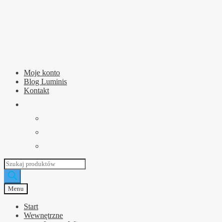
Przejdź
Przejdź
do
do
nawigacji
treści
Moje konto
Blog Luminis
Kontakt
Wyszukiwarka
produktów
Menu
Start
Wewnętrzne