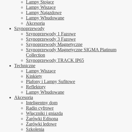
Lampy Stojące
Lampy Wiszące
Lampy Najazdowe
Lampy Wbudowane
Akcesoria
Szynoprzewody
Szynoprzewody 1 Fazowe
Szynoprzewody 3 Fazowe
Szynoprzewody Magnetyczne
Szynoprzewody Magnetyczne SIGMA Platinum
Collection
Szynoprzewody TRACK IP65
Techniczne
Lampy Wiszące
Kinkiety
Plafony i Lampy Sufitowe
Reflektory
Lampy Wbudowane
Akcesoria
Inteligentny dom
Radio cyfrowe
Włączniki i gniazda
Żarówki Edisona
Żarówki ledowe
Szkolenia