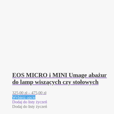
EOS MICRO i MINI Umage abażur
do lamp wiszących czy stołowych
Zakres
325,00
zł
–
475,00
zł
Ten
cen:
Wybierz opcje
produkt
od
Dodaj do listy życzeń
ma
325,00 zł
Dodaj do listy życzeń
wiele
do