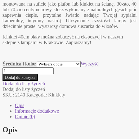
montowana na suficie jako plafon lub kinkiet na ścianę. 30-sto, 40
605,00 zł
lub 70-cio centymetrowy klosz wykonany z naturalnych gęsich piór
do
zapewnia ciepłe, przytulne światło nadając Twojej sypialni
1649,00 zł
kameralny, intymny nastrój. Utrzymanie czystości lampy jest
dziecinnie proste- wystarczy domowa suszarka do włosów.
Kinkiet 40cm biały można zobaczyć na ekspozycji w naszym
sklepie z lampami w Krakowie. Zapraszamy!
Średnica i kolor
Wyczyść
ilość
EOS
Dodaj do koszyka
UP
Dodaj do listy życzeń
Umage
Dodaj do listy życzeń
kinkiet
SKU:
2140
Kategoria:
Kinkiety
Opis
Informacje dodatkowe
Opinie (0)
Opis