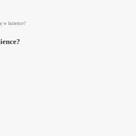
ię w łazience?
zience?