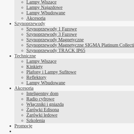
Lampy Wiszące
Lampy Najazdowe
Lampy Wbudowane
Akcesoria
Szynoprzewody
Szynoprzewody 1 Fazowe
Szynoprzewody 3 Fazowe
Szynoprzewody Magnetyczne
Szynoprzewody Magnetyczne SIGMA Platinum Collect
Szynoprzewody TRACK IP65
Techniczne
Lampy Wiszące
Kinkiety
Plafony i Lampy Sufitowe
Reflektory
Lampy Wbudowane
Akcesoria
Inteligentny dom
Radio cyfrowe
Włączniki i gniazda
Żarówki Edisona
Żarówki ledowe
Szkolenia
Promocje