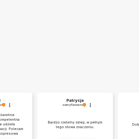
l
Patrycja
no
zweryfikowano
 świetnie
Kompetentna
Bardzo rzetelny sklep, w pełnym
e udziela
Dob
tego słowa znaczeniu.
acji. Polecam
ekspresowa
a.