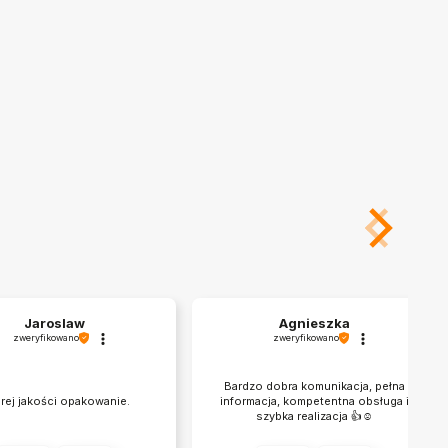
Jaroslaw
Agnieszka
zweryfikowano
zweryfikowano
Bardzo dobra komunikacja, pełna
rej jakości opakowanie.
informacja, kompetentna obsługa i
szybka realizacja 👍☺️