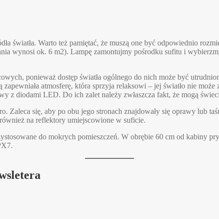
dła światła. Warto też pamiętać, że muszą one być odpowiednio rozmi
ia wynosi ok. 6 m2). Lampę zamontujmy pośrodku sufitu i wybierzmy t
owych, ponieważ dostęp światła ogólnego do nich może być utrudniony
pewniała atmosferę, która sprzyja relaksowi – jej światło nie może z
listwy z diodami LED. Do ich zalet należy zwłaszcza fakt, że mogą świe
tro. Zaleca się, aby po obu jego stronach znajdowały się oprawy lub 
 również na reflektory umiejscowione w suficie.
zystosowane do mokrych pomieszczeń. W obrębie 60 cm od kabiny pry
PX7.
wsletera