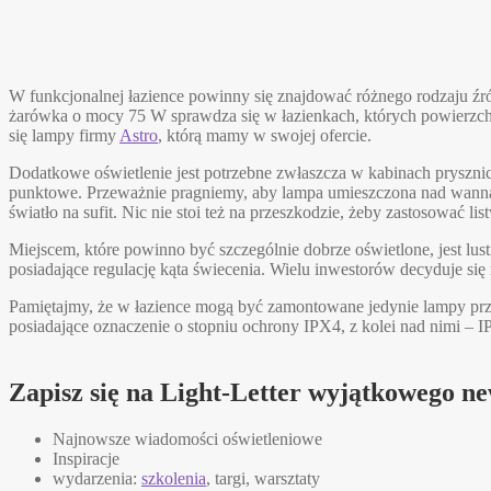
W funkcjonalnej łazience powinny się znajdować różnego rodzaju źró
żarówka o mocy 75 W sprawdza się w łazienkach, których powierzchn
się lampy firmy
Astro
, którą mamy w swojej ofercie.
Dodatkowe oświetlenie jest potrzebne zwłaszcza w kabinach prysznic
punktowe. Przeważnie pragniemy, aby lampa umieszczona nad wanną za
światło na sufit. Nic nie stoi też na przeszkodzie, żeby zastosować 
Miejscem, które powinno być szczególnie dobrze oświetlone, jest lus
posiadające regulację kąta świecenia. Wielu inwestorów decyduje się
Pamiętajmy, że w łazience mogą być zamontowane jedynie lampy pr
posiadające oznaczenie o stopniu ochrony IPX4, z kolei nad nimi – I
Zapisz się na Light-Letter wyjątkowego ne
Najnowsze wiadomości oświetleniowe
Inspiracje
wydarzenia:
szkolenia
, targi, warsztaty