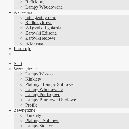
Reflektory
Lampy Wbudowane
Akcesoria
Inteligentny dom
Radio cyfrowe
Włączniki i gniazda
Żarówki Edisona
Żarówki ledowe
Szkolenia
Promocje
Start
Wewnętrzne
Lampy Wiszące
Kinkiety
Plafony i Lampy Sufitowe
Lampy Wbudowane
Lampy Podłogowe
Lampy Biurkowe i Stołowe
Profile
Zewnętrzne
Kinkiety
Plafony i Sufitowe
Lampy Stojące