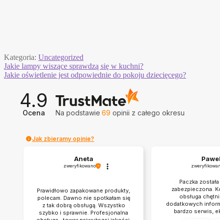
Kategoria:
Uncategorized
Nawigacja
Poprzedni
Jakie lampy wiszące sprawdzą się w kuchni?
wpis:
Następny
Jakie oświetlenie jest odpowiednie do pokoju dziecięcego?
wpisu
wpis:
4.9
Ocena
Na podstawie
69
opinii
z całego okresu
Jak zbieramy opinie?
Aneta
Pawe
zweryfikowano
zweryfikowa
Paczka została
zabezpieczona. 
Prawidłowo zapakowane produkty,
obsługa chętni
polecam. Dawno nie spotkałam się
dodatkowych inform
z tak dobrą obsługą. Wszystko
bardzo serwis, 
szybko i sprawnie. Profesjonalna
dostaw