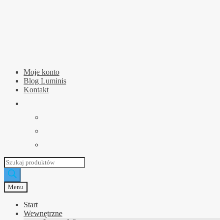
Przejdź
Przejdź
do
do
nawigacji
treści
Moje konto
Blog Luminis
Kontakt
Wyszukiwarka
produktów
Menu
Start
Wewnętrzne