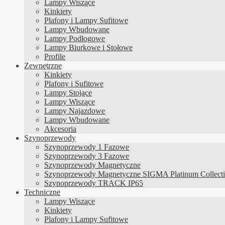
Lampy Wiszące
Kinkiety
Plafony i Lampy Sufitowe
Lampy Wbudowane
Lampy Podłogowe
Lampy Biurkowe i Stołowe
Profile
Zewnętrzne
Kinkiety
Plafony i Sufitowe
Lampy Stojące
Lampy Wiszące
Lampy Najazdowe
Lampy Wbudowane
Akcesoria
Szynoprzewody
Szynoprzewody 1 Fazowe
Szynoprzewody 3 Fazowe
Szynoprzewody Magnetyczne
Szynoprzewody Magnetyczne SIGMA Platinum Collect
Szynoprzewody TRACK IP65
Techniczne
Lampy Wiszące
Kinkiety
Plafony i Lampy Sufitowe