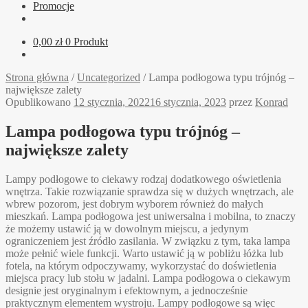
Promocje
0,00
zł
0 Produkt
Strona główna
/
Uncategorized
/
Lampa podłogowa typu trójnóg –
największe zalety
Opublikowano
12 stycznia, 2022
16 stycznia, 2023
przez
Konrad
Lampa podłogowa typu trójnóg –
największe zalety
Lampy podłogowe to ciekawy rodzaj dodatkowego oświetlenia
wnętrza. Takie rozwiązanie sprawdza się w dużych wnętrzach, ale
wbrew pozorom, jest dobrym wyborem również do małych
mieszkań. Lampa podłogowa jest uniwersalna i mobilna, to znaczy
że możemy ustawić ją w dowolnym miejscu, a jedynym
ograniczeniem jest źródło zasilania. W związku z tym, taka lampa
może pełnić wiele funkcji. Warto ustawić ją w pobliżu łóżka lub
fotela, na którym odpoczywamy, wykorzystać do doświetlenia
miejsca pracy lub stołu w jadalni. Lampa podłogowa o ciekawym
designie jest oryginalnym i efektownym, a jednocześnie
praktycznym elementem wystroju. Lampy podłogowe są więc