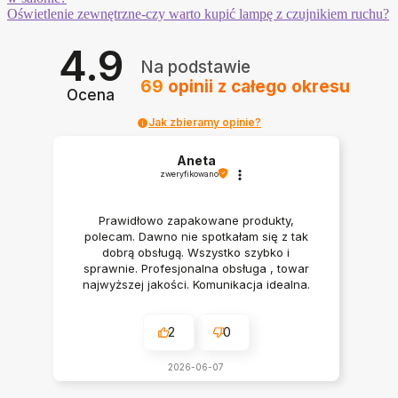
wpisu
Następny
Oświetlenie zewnętrzne-czy warto kupić lampę z czujnikiem ruchu?
wpis:
4.9
Na podstawie
69
opinii
z całego okresu
Ocena
Jak zbieramy opinie?
Aneta
zweryfikowano
Prawidłowo zapakowane produkty,
polecam. Dawno nie spotkałam się z tak
dobrą obsługą. Wszystko szybko i
sprawnie. Profesjonalna obsługa , towar
najwyższej jakości. Komunikacja idealna.
Polecam serdecznie
2
0
2026-06-07