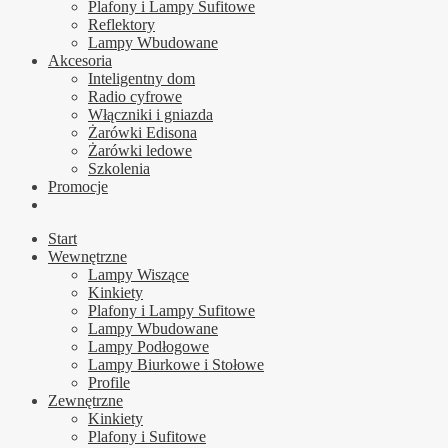
Plafony i Lampy Sufitowe
Reflektory
Lampy Wbudowane
Akcesoria
Inteligentny dom
Radio cyfrowe
Włączniki i gniazda
Żarówki Edisona
Żarówki ledowe
Szkolenia
Promocje
Start
Wewnętrzne
Lampy Wiszące
Kinkiety
Plafony i Lampy Sufitowe
Lampy Wbudowane
Lampy Podłogowe
Lampy Biurkowe i Stołowe
Profile
Zewnętrzne
Kinkiety
Plafony i Sufitowe