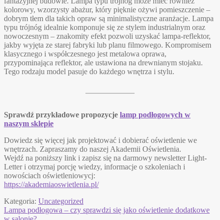
fantazyjnej budowie. Lampa typu trójnóg może mieć również
kolorowy, wzorzysty abażur, który pięknie ożywi pomieszczenie –
dobrym tłem dla takich opraw są minimalistyczne aranżacje. Lampa
typu trójnóg idealnie komponuje się ze stylem industrialnym oraz
nowoczesnym – znakomity efekt pozwoli uzyskać lampa-reflektor,
jakby wyjęta ze starej fabryki lub planu filmowego. Kompromisem
klasycznego i współczesnego jest metalowa oprawa,
przypominająca reflektor, ale ustawiona na drewnianym stojaku.
Tego rodzaju model pasuje do każdego wnętrza i stylu.
Sprawdź przykładowe propozycje
lamp podłogowych w
naszym sklepie
Dowiedz się więcej jak projektować i dobierać oświetlenie we
wnętrzach. Zapraszamy do naszej Akademii Oświetlenia.
Wejdź na poniższy link i zapisz się na darmowy newsletter Light-
Letter i otrzymaj porcję wiedzy, informacje o szkoleniach i
nowościach oświetleniowycj:
https://akademiaoswietlenia.pl/
Kategoria:
Uncategorized
Nawigacja
Poprzedni
Lampa podłogowa – czy sprawdzi się jako oświetlenie dodatkowe
wpis:
w salonie?