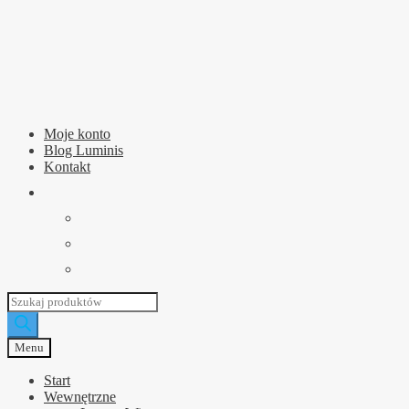
Przejdź
Przejdź
do
do
nawigacji
treści
Moje konto
Blog Luminis
Kontakt
Wyszukiwarka
produktów
Menu
Start
Wewnętrzne