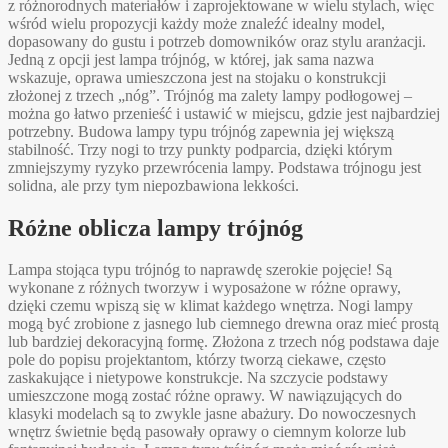
z różnorodnych materiałów i zaprojektowane w wielu stylach, więc
wśród wielu propozycji każdy może znaleźć idealny model,
dopasowany do gustu i potrzeb domowników oraz stylu aranżacji.
Jedną z opcji jest lampa trójnóg, w której, jak sama nazwa
wskazuje, oprawa umieszczona jest na stojaku o konstrukcji
złożonej z trzech „nóg”. Trójnóg ma zalety lampy podłogowej –
można go łatwo przenieść i ustawić w miejscu, gdzie jest najbardziej
potrzebny. Budowa lampy typu trójnóg zapewnia jej większą
stabilność. Trzy nogi to trzy punkty podparcia, dzięki którym
zmniejszymy ryzyko przewrócenia lampy. Podstawa trójnogu jest
solidna, ale przy tym niepozbawiona lekkości.
Różne oblicza lampy trójnóg
Lampa stojąca typu trójnóg to naprawdę szerokie pojęcie! Są
wykonane z różnych tworzyw i wyposażone w różne oprawy,
dzięki czemu wpiszą się w klimat każdego wnętrza. Nogi lampy
mogą być zrobione z jasnego lub ciemnego drewna oraz mieć prostą
lub bardziej dekoracyjną formę. Złożona z trzech nóg podstawa daje
pole do popisu projektantom, którzy tworzą ciekawe, często
zaskakujące i nietypowe konstrukcje. Na szczycie podstawy
umieszczone mogą zostać różne oprawy. W nawiązujących do
klasyki modelach są to zwykle jasne abażury. Do nowoczesnych
wnętrz świetnie będą pasowały oprawy o ciemnym kolorze lub