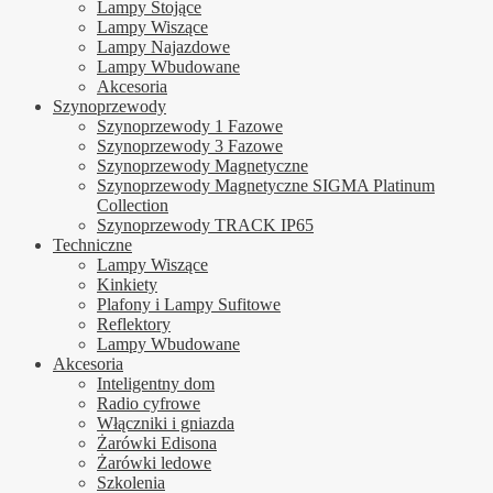
Lampy Stojące
Lampy Wiszące
Lampy Najazdowe
Lampy Wbudowane
Akcesoria
Szynoprzewody
Szynoprzewody 1 Fazowe
Szynoprzewody 3 Fazowe
Szynoprzewody Magnetyczne
Szynoprzewody Magnetyczne SIGMA Platinum
Collection
Szynoprzewody TRACK IP65
Techniczne
Lampy Wiszące
Kinkiety
Plafony i Lampy Sufitowe
Reflektory
Lampy Wbudowane
Akcesoria
Inteligentny dom
Radio cyfrowe
Włączniki i gniazda
Żarówki Edisona
Żarówki ledowe
Szkolenia