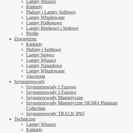
Lampy Wiszące
Kinkiety
Plafony i Lampy Sufitowe
Lampy Wbudowane
Lampy Podłogowe
Lampy Biurkowe i Stołowe
Profile
Zewnętrzne
Kinkiety
Plafony i Sufitowe
Lampy Stojące
Lampy Wiszące
Lampy Najazdowe
Lampy Wbudowane
Akcesoria
Szynoprzewody
Szynoprzewody 1 Fazowe
Szynoprzewody 3 Fazowe
Szynoprzewody Magnetyczne
Szynoprzewody Magnetyczne SIGMA Platinum
Collection
Szynoprzewody TRACK IP65
Techniczne
Lampy Wiszące
Kinkiety