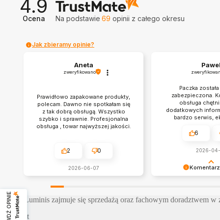
4.9
Ocena
Na podstawie
69
opinii
z całego okresu
Jak zbieramy opinie?
Aneta
Pawe
zweryfikowano
zweryfikowa
Paczka została
zabezpieczona. 
Prawidłowo zapakowane produkty,
obsługa chętni
polecam. Dawno nie spotkałam się
dodatkowych inform
z tak dobrą obsługą. Wszystko
bardzo serwis, 
szybko i sprawnie. Profesjonalna
dostaw
obsługa , towar najwyższej jakości.
6
Komunikacja idealna. Polecam
serdecznie
2
0
2026-04
Komentarz
2026-06-07
Dziękujemy Panie Paw
Jesteśmy tutaj po t
SPRAWDŹ OPINIE
Firma Luminis zajmuje się sprzedażą oraz fachowym doradztwem w zak
każdemu w zakupach 
odpowiednich lamp, o
Kontakt
szynoprzewodów, lub