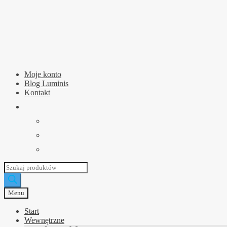
Przejdź
Przejdź
do
do
nawigacji
treści
Moje konto
Blog Luminis
Kontakt
Wyszukiwarka
produktów
Menu
Start
Wewnętrzne