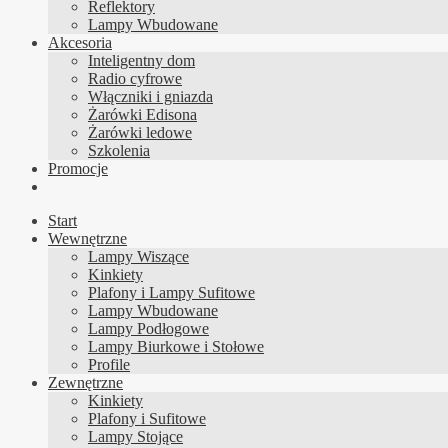
Reflektory
Lampy Wbudowane
Akcesoria
Inteligentny dom
Radio cyfrowe
Włączniki i gniazda
Żarówki Edisona
Żarówki ledowe
Szkolenia
Promocje
Start
Wewnętrzne
Lampy Wiszące
Kinkiety
Plafony i Lampy Sufitowe
Lampy Wbudowane
Lampy Podłogowe
Lampy Biurkowe i Stołowe
Profile
Zewnętrzne
Kinkiety
Plafony i Sufitowe
Lampy Stojące