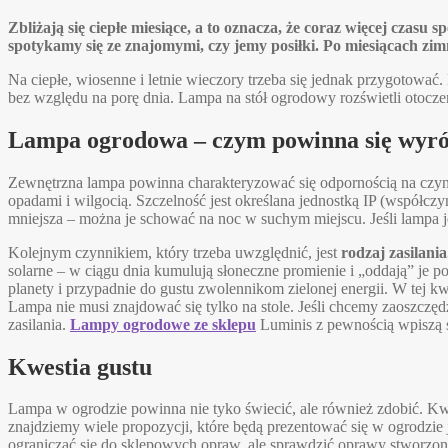
Zbliżają się ciepłe miesiące, a to oznacza, że coraz więcej cza
spotykamy się ze znajomymi, czy jemy posiłki. Po miesiącach zim
Na ciepłe, wiosenne i letnie wieczory trzeba się jednak przygotować
bez względu na porę dnia. Lampa na stół ogrodowy rozświetli otoczen
Lampa ogrodowa – czym powinna się wyró
Zewnętrzna lampa powinna charakteryzować się odpornością na czynn
opadami i wilgocią. Szczelność jest określana jednostką IP (współczy
mniejsza – można je schować na noc w suchym miejscu. Jeśli lampa je
Kolejnym czynnikiem, który trzeba uwzględnić, jest
rodzaj zasilania
solarne – w ciągu dnia kumulują słoneczne promienie i „oddają” je p
planety i przypadnie do gustu zwolennikom zielonej energii. W tej k
Lampa nie musi znajdować się tylko na stole. Jeśli chcemy zaoszczęd
zasilania.
Lampy ogrodowe ze sklepu
Luminis z pewnością wpiszą si
Kwestia gustu
Lampa w ogrodzie powinna nie tyko świecić, ale również zdobić. K
znajdziemy wiele propozycji, które będą prezentować się w ogrodzie j
ograniczać się do sklepowych opraw, ale sprawdzić oprawy stworzone