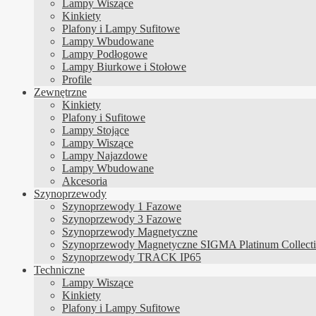
Lampy Wiszące
Kinkiety
Plafony i Lampy Sufitowe
Lampy Wbudowane
Lampy Podłogowe
Lampy Biurkowe i Stołowe
Profile
Zewnętrzne
Kinkiety
Plafony i Sufitowe
Lampy Stojące
Lampy Wiszące
Lampy Najazdowe
Lampy Wbudowane
Akcesoria
Szynoprzewody
Szynoprzewody 1 Fazowe
Szynoprzewody 3 Fazowe
Szynoprzewody Magnetyczne
Szynoprzewody Magnetyczne SIGMA Platinum Collect
Szynoprzewody TRACK IP65
Techniczne
Lampy Wiszące
Kinkiety
Plafony i Lampy Sufitowe