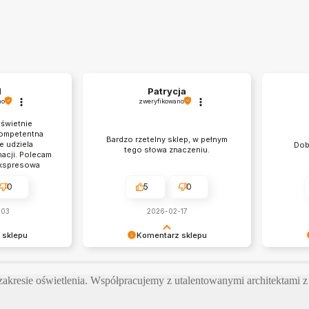
l
Patrycja
no
zweryfikowano
 świetnie
Kompetentna
Bardzo rzetelny sklep, w pełnym
e udziela
Dob
tego słowa znaczeniu.
acji. Polecam
ekspresowa
a.
0
5
0
-03
2026-02-17
 sklepu
Komentarz sklepu
le za opinie.
Pani Patrycjo miło słyszeć takie
Dziękuję 
o aby pomóc
słowa 😍 Działając już ponad 18 lat
Ma Pan r
resie oświetlenia. Współpracujemy z utalentowanymi architektami z c
i dobraniu
mamy już trochę doświadczenia w
odpowie
świetlenia,
oświetleniu wnętrz, a do każdego
to podst
 nawet przy
klienta podchodzimy indywidualnie.
zwracamy