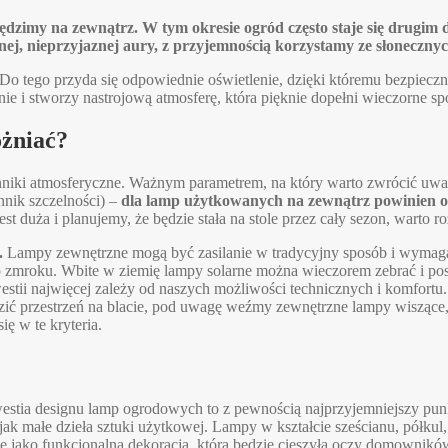
su spędzimy na zewnątrz. W tym okresie ogród często staje się dr
nej, nieprzyjaznej aury, z przyjemnością korzystamy ze słoneczny
. Do tego przyda się odpowiednie oświetlenie, dzięki któremu bezpiec
ie i stworzy nastrojową atmosferę, która pięknie dopełni wieczorne spo
żniać?
iki atmosferyczne. Ważnym parametrem, na który warto zwrócić uwagę,
nnik szczelności) –
dla lamp użytkowanych na zewnątrz powinien o
st duża i planujemy, że będzie stała na stole przez cały sezon, warto 
.
Lampy zewnętrzne mogą być zasilanie w tradycyjny sposób i wymagają
o zmroku. Wbite w ziemię lampy solarne można wieczorem zebrać i post
westii najwięcej zależy od naszych możliwości technicznych i komfortu.
zić przestrzeń na blacie, pod uwagę weźmy zewnętrzne lampy wiszące, 
ę w te kryteria.
westia designu lamp ogrodowych to z pewnością najprzyjemniejszy pu
ak małe dzieła sztuki użytkowej. Lampy w kształcie sześcianu, półkul,
 jako funkcjonalna dekoracja, która będzie cieszyła oczy domowników 