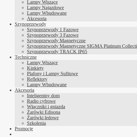
Lampy Wiszące
Lampy Najazdowe
Lampy Wbudowane
Akcesoria
Szynoprzewody
Szynoprzewody 1 Fazowe
Szynoprzewody 3 Fazowe
Szynoprzewody Magnetyczne
Szynoprzewody Magnetyczne SIGMA Platinum Collect
Szynoprzewody TRACK IP65
Techniczne
Lampy Wiszące
Kinkiety
Plafony i Lampy Sufitowe
Reflektory
Lampy Wbudowane
Akcesoria
Inteligentny dom
Radio cyfrowe
Włączniki i gniazda
Żarówki Edisona
Żarówki ledowe
Szkolenia
Promocje