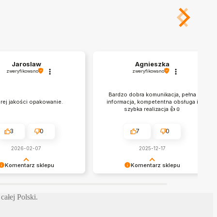
Jaroslaw
Agnieszka
zweryfikowano
zweryfikowano
Bardzo dobra komunikacja, pełna
rej jakości opakowanie.
informacja, kompetentna obsługa i
szybka realizacja 👍☺️
3
0
7
0
2026-02-07
2025-12-17
Komentarz sklepu
Komentarz sklepu
Panie Jarosławie za opinię.
Dziękujemy, opinie są dla nas
ację opakowanie i
bardzo ważne. Cieszymy się, że
ałej Polski.
dnie zabezpieczenie lamp
wszystko dotarło jak należy. Wiemy
awa, dlatego bardzo
że niektóre firmy mają problem z
 na to uwagę przy
chociażby zadzwonieniem do