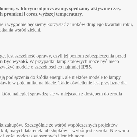
ugim domem, w którym odpoczywamy, spędzamy aktywnie czas,
ch promieni i coraz wyższej temperatury.
znie i wygodnie będziemy korzystać z uroków drugiego kwartału roku,
tkania wśród zieleni.
 jest szczelność oprawy, czyli jej poziom zabezpieczenia przed
n być wysoki.
W przypadku lamp stołowych może być nieco
rozważyć modele o szczelności co najmniej
IP55.
 podłączenia do źródła energii, ale niektóre modele to lampy
awić w pojemniku na blacie. Takie oświetlenie jest przyjazne dla
które najlepiej sprawdzą się w miejscach z dostępem do źródła
nkt zakupów. Szczególnie że wśród współczesnych projektów
 kul, małych latarenek lub słupków – wybór jest szeroki. Nie warto
i gości podczas wiosennych i letnich nocy.