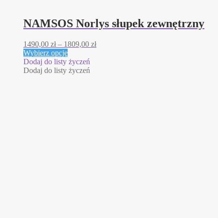
NAMSOS Norlys słupek zewnętrzny
Zakres
1490,00
zł
–
1809,00
zł
Ten
cen:
Wybierz opcje
produkt
od
Dodaj do listy życzeń
ma
1490,00 zł
Dodaj do listy życzeń
wiele
do
wariantów.
1809,00 zł
Opcje
można
wybrać
na
stronie
produktu