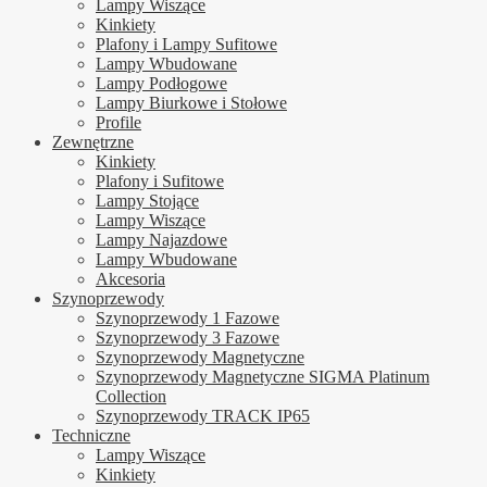
Lampy Wiszące
Kinkiety
Plafony i Lampy Sufitowe
Lampy Wbudowane
Lampy Podłogowe
Lampy Biurkowe i Stołowe
Profile
Zewnętrzne
Kinkiety
Plafony i Sufitowe
Lampy Stojące
Lampy Wiszące
Lampy Najazdowe
Lampy Wbudowane
Akcesoria
Szynoprzewody
Szynoprzewody 1 Fazowe
Szynoprzewody 3 Fazowe
Szynoprzewody Magnetyczne
Szynoprzewody Magnetyczne SIGMA Platinum
Collection
Szynoprzewody TRACK IP65
Techniczne
Lampy Wiszące
Kinkiety