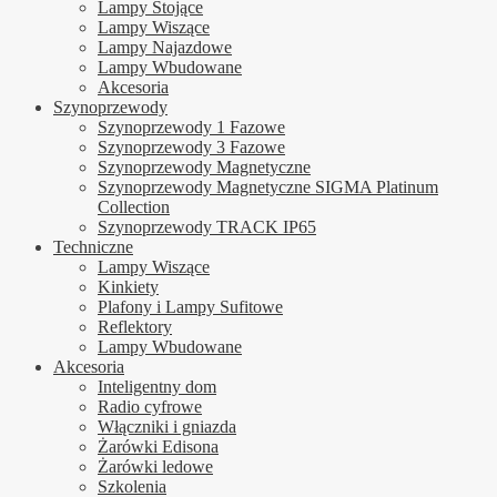
Lampy Stojące
Lampy Wiszące
Lampy Najazdowe
Lampy Wbudowane
Akcesoria
Szynoprzewody
Szynoprzewody 1 Fazowe
Szynoprzewody 3 Fazowe
Szynoprzewody Magnetyczne
Szynoprzewody Magnetyczne SIGMA Platinum
Collection
Szynoprzewody TRACK IP65
Techniczne
Lampy Wiszące
Kinkiety
Plafony i Lampy Sufitowe
Reflektory
Lampy Wbudowane
Akcesoria
Inteligentny dom
Radio cyfrowe
Włączniki i gniazda
Żarówki Edisona
Żarówki ledowe
Szkolenia