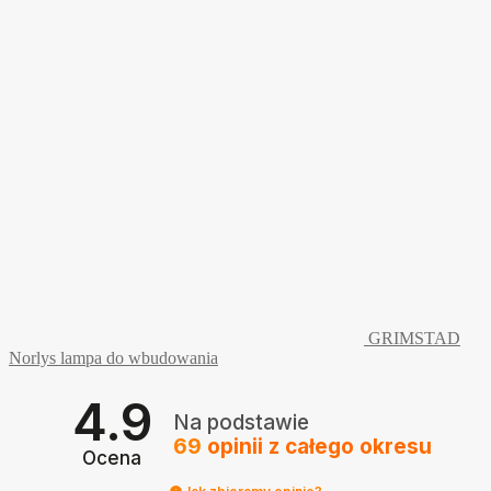
Opcje
można
wybrać
na
stronie
produktu
GRIMSTAD
Norlys lampa do wbudowania
4.9
Na podstawie
69
opinii
z całego okresu
Ocena