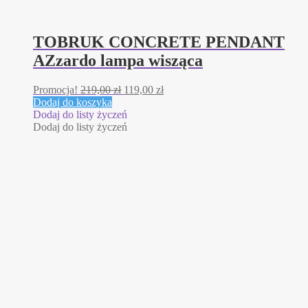
TOBRUK CONCRETE PENDANT
AZzardo lampa wisząca
Pierwotna
Aktualna
Promocja!
219,00
zł
119,00
zł
cena
cena
Dodaj do koszyka
wynosiła:
wynosi:
Dodaj do listy życzeń
219,00 zł.
119,00 zł.
Dodaj do listy życzeń