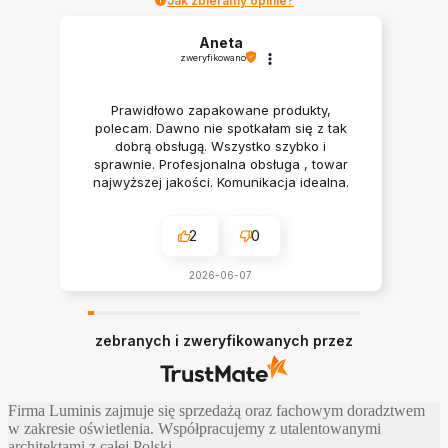
Jak zbieramy opinie?
Aneta
zweryfikowano
Prawidłowo zapakowane produkty,
polecam. Dawno nie spotkałam się z tak
dobrą obsługą. Wszystko szybko i
sprawnie. Profesjonalna obsługa , towar
najwyższej jakości. Komunikacja idealna.
Polecam serdecznie
2
0
2026-06-07
zebranych i zweryfikowanych przez
Firma Luminis zajmuje się sprzedażą oraz fachowym doradztwem
w zakresie oświetlenia. Współpracujemy z utalentowanymi
architektami z całej Polski.