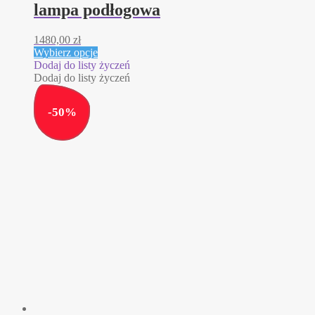
lampa podłogowa
1480,00
zł
Ten
Wybierz opcje
produkt
Dodaj do listy życzeń
ma
Dodaj do listy życzeń
wiele
wariantów.
-
50
%
Opcje
można
wybrać
na
stronie
produktu