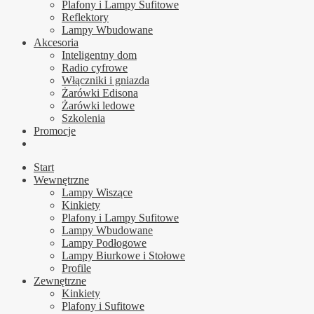
Plafony i Lampy Sufitowe
Reflektory
Lampy Wbudowane
Akcesoria
Inteligentny dom
Radio cyfrowe
Włączniki i gniazda
Żarówki Edisona
Żarówki ledowe
Szkolenia
Promocje
Start
Wewnętrzne
Lampy Wiszące
Kinkiety
Plafony i Lampy Sufitowe
Lampy Wbudowane
Lampy Podłogowe
Lampy Biurkowe i Stołowe
Profile
Zewnętrzne
Kinkiety
Plafony i Sufitowe