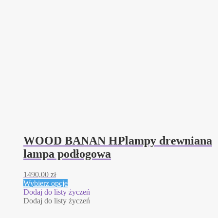
WOOD BANAN HPlampy drewniana
lampa podłogowa
1490,00
zł
Ten
Wybierz opcje
produkt
Dodaj do listy życzeń
ma
Dodaj do listy życzeń
wiele
wariantów.