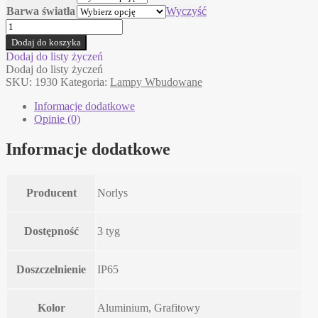
Barwa światła
Wyczyść
ilość
NAMSOS
Dodaj do koszyka
Norlys
Dodaj do listy życzeń
lampa
Dodaj do listy życzeń
do
SKU:
1930
Kategoria:
Lampy Wbudowane
wbudowania
Informacje dodatkowe
Opinie (0)
Informacje dodatkowe
Producent
Norlys
Dostępność
3 tyg
Doszczelnienie
IP65
Kolor
Aluminium, Grafitowy