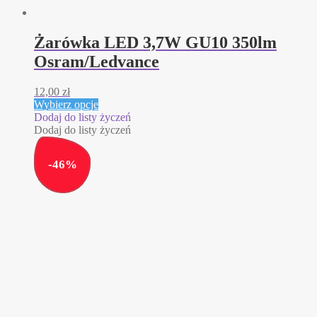
Żarówka LED 3,7W GU10 350lm
Osram/Ledvance
12,00
zł
Ten
Wybierz opcje
produkt
Dodaj do listy życzeń
ma
Dodaj do listy życzeń
wiele
wariantów.
-
46
%
Opcje
można
wybrać
na
stronie
produktu