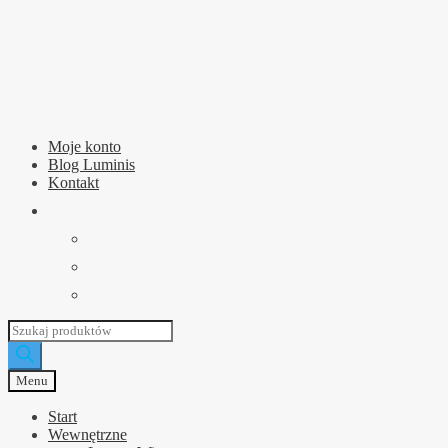
Przejdź
Przejdź
do
do
nawigacji
treści
Moje konto
Blog Luminis
Kontakt
Wyszukiwarka
produktów
Menu
Start
Wewnętrzne