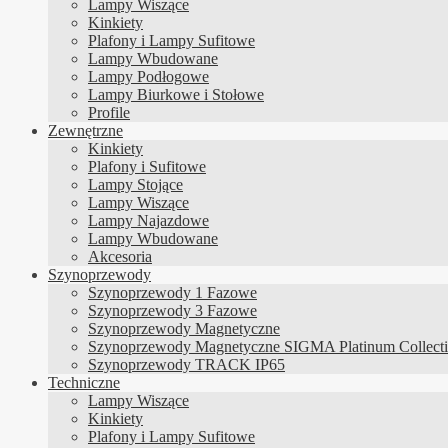
Lampy Wiszące
Kinkiety
Plafony i Lampy Sufitowe
Lampy Wbudowane
Lampy Podłogowe
Lampy Biurkowe i Stołowe
Profile
Zewnętrzne
Kinkiety
Plafony i Sufitowe
Lampy Stojące
Lampy Wiszące
Lampy Najazdowe
Lampy Wbudowane
Akcesoria
Szynoprzewody
Szynoprzewody 1 Fazowe
Szynoprzewody 3 Fazowe
Szynoprzewody Magnetyczne
Szynoprzewody Magnetyczne SIGMA Platinum Collect
Szynoprzewody TRACK IP65
Techniczne
Lampy Wiszące
Kinkiety
Plafony i Lampy Sufitowe