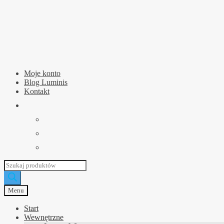
Przejdź
Przejdź
do
do
nawigacji
treści
Moje konto
Blog Luminis
Kontakt
Wyszukiwarka
produktów
Menu
Start
Wewnętrzne