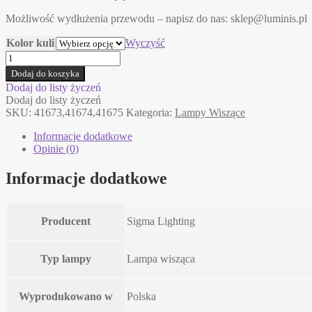
Możliwość wydłużenia przewodu – napisz do nas:
sklep@luminis.pl
Kolor kuli
Wyczyść
ilość
RONA
Dodaj do koszyka
1
Dodaj do listy życzeń
Sigma
Dodaj do listy życzeń
lampa
SKU:
41673,41674,41675
Kategoria:
Lampy Wiszące
wisząca
Informacje dodatkowe
Opinie (0)
Informacje dodatkowe
Producent
Sigma Lighting
Typ lampy
Lampa wisząca
Wyprodukowano w
Polska