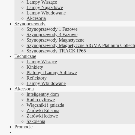
Lampy Wiszące
Lampy Najazdowe
Lampy Wbudowane
Akcesoria
Szynoprzewody
Szynoprzewody 1 Fazowe
Szynoprzewody 3 Fazowe
Szynoprzewody Magnetyczne
Szynoprzewody Magnetyczne SIGMA Platinum Collect
Szynoprzewody TRACK IP65
Techniczne
Lampy Wiszące
Kinkiety
Plafony i Lampy Sufitowe
Reflektory
Lampy Wbudowane
Akcesoria
Inteligentny dom
Radio cyfrowe
Włączniki i gniazda
Żarówki Edisona
Żarówki ledowe
Szkolenia
Promocje