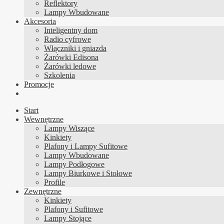
Reflektory
Lampy Wbudowane
Akcesoria
Inteligentny dom
Radio cyfrowe
Włączniki i gniazda
Żarówki Edisona
Żarówki ledowe
Szkolenia
Promocje
Start
Wewnętrzne
Lampy Wiszące
Kinkiety
Plafony i Lampy Sufitowe
Lampy Wbudowane
Lampy Podłogowe
Lampy Biurkowe i Stołowe
Profile
Zewnętrzne
Kinkiety
Plafony i Sufitowe
Lampy Stojące