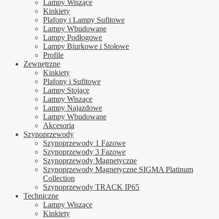
Lampy Wiszące
Kinkiety
Plafony i Lampy Sufitowe
Lampy Wbudowane
Lampy Podłogowe
Lampy Biurkowe i Stołowe
Profile
Zewnętrzne
Kinkiety
Plafony i Sufitowe
Lampy Stojące
Lampy Wiszące
Lampy Najazdowe
Lampy Wbudowane
Akcesoria
Szynoprzewody
Szynoprzewody 1 Fazowe
Szynoprzewody 3 Fazowe
Szynoprzewody Magnetyczne
Szynoprzewody Magnetyczne SIGMA Platinum
Collection
Szynoprzewody TRACK IP65
Techniczne
Lampy Wiszące
Kinkiety