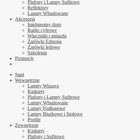
Plafony i Lampy Sufitowe
Reflektory
Lampy Wbudowane
Akcesoria
Inteligentny dom
Radio cyfrowe
Włączniki i gniazda
Żarówki Edisona
Żarówki ledowe
Szkolenia
Promocje
Start
Wewnętrzne
Lampy Wiszące
Kinkiety
Plafony i Lampy Sufitowe
Lampy Wbudowane
Lampy Podłogowe
Lampy Biurkowe i Stołowe
Profile
Zewnętrzne
Kinkiety
Plafony i Sufitowe