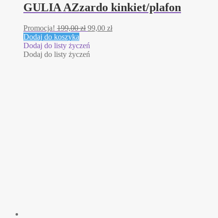
GULIA AZzardo kinkiet/plafon
Pierwotna
Aktualna
Promocja!
199,00
zł
99,00
zł
cena
cena
Dodaj do koszyka
wynosiła:
wynosi:
Dodaj do listy życzeń
199,00 zł.
99,00 zł.
Dodaj do listy życzeń