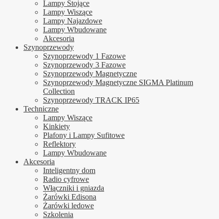
Lampy Stojące
Lampy Wiszące
Lampy Najazdowe
Lampy Wbudowane
Akcesoria
Szynoprzewody
Szynoprzewody 1 Fazowe
Szynoprzewody 3 Fazowe
Szynoprzewody Magnetyczne
Szynoprzewody Magnetyczne SIGMA Platinum
Collection
Szynoprzewody TRACK IP65
Techniczne
Lampy Wiszące
Kinkiety
Plafony i Lampy Sufitowe
Reflektory
Lampy Wbudowane
Akcesoria
Inteligentny dom
Radio cyfrowe
Włączniki i gniazda
Żarówki Edisona
Żarówki ledowe
Szkolenia