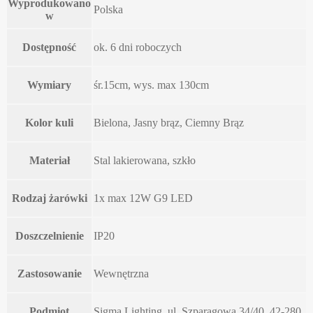
Wyprodukowano
Polska
w
Dostępność
ok. 6 dni roboczych
Wymiary
śr.15cm, wys. max 130cm
Kolor kuli
Bielona, Jasny brąz, Ciemny Brąz
Materiał
Stal lakierowana, szkło
Rodzaj żarówki
1x max 12W G9 LED
Doszczelnienie
IP20
Zastosowanie
Wewnętrzna
Podmiot
Sigma Lighting, ul. Szparagowa 34/40, 42-280