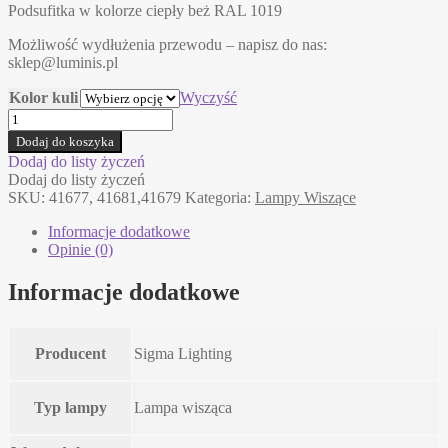
Podsufitka w kolorze ciepły beż RAL 1019
Możliwość wydłużenia przewodu – napisz do nas:
sklep@luminis.pl
Kolor kuli
Wyczyść
ilość
RONA
Dodaj do koszyka
2
Dodaj do listy życzeń
Sigma
Dodaj do listy życzeń
lampa
SKU:
41677, 41681,41679
Kategoria:
Lampy Wiszące
wisząca
Informacje dodatkowe
Opinie (0)
Informacje dodatkowe
Producent
Sigma Lighting
Typ lampy
Lampa wisząca