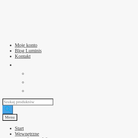
Przejdź
Przejdź
do
do
nawigacji
treści
Moje konto
Blog Luminis
Kontakt
Wyszukiwarka
produktów
Menu
Start
Wewnętrzne