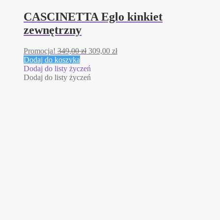
CASCINETTA Eglo kinkiet
zewnętrzny
Pierwotna
Aktualna
Promocja!
349,00
zł
309,00
zł
cena
cena
Dodaj do koszyka
wynosiła:
wynosi:
Dodaj do listy życzeń
349,00 zł.
309,00 zł.
Dodaj do listy życzeń