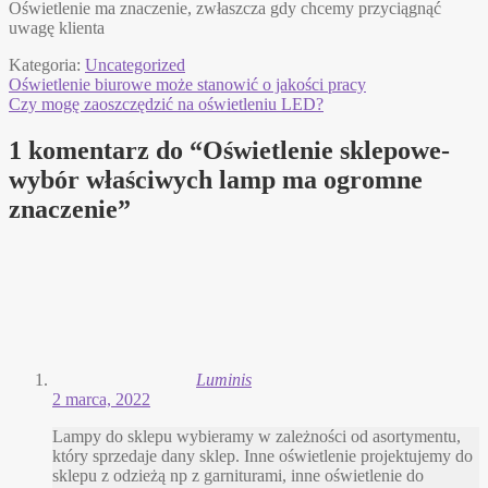
Oświetlenie ma znaczenie, zwłaszcza gdy chcemy przyciągnąć
uwagę klienta
Kategoria:
Uncategorized
Nawigacja
Poprzedni
Oświetlenie biurowe może stanowić o jakości pracy
wpis:
Następny
Czy mogę zaoszczędzić na oświetleniu LED?
wpisu
wpis:
1 komentarz do “
Oświetlenie sklepowe-
wybór właściwych lamp ma ogromne
znaczenie
”
Luminis
2 marca, 2022
Lampy do sklepu wybieramy w zależności od asortymentu,
który sprzedaje dany sklep. Inne oświetlenie projektujemy do
sklepu z odzieżą np z garniturami, inne oświetlenie do