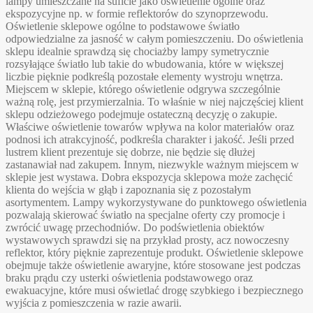
lampy umieszczane na suficie jako oświetlenie ogólne oraz
ekspozycyjne np. w formie reflektorów do szynoprzewodu.
Oświetlenie sklepowe ogólne to podstawowe światło
odpowiedzialne za jasność w całym pomieszczeniu. Do oświetlenia
sklepu idealnie sprawdzą się chociażby lampy symetrycznie
rozsyłające światło lub takie do wbudowania, które w większej
liczbie pięknie podkreślą pozostałe elementy wystroju wnętrza.
Miejscem w sklepie, którego oświetlenie odgrywa szczególnie
ważną rolę, jest przymierzalnia. To właśnie w niej najczęściej klient
sklepu odzieżowego podejmuje ostateczną decyzję o zakupie.
Właściwe oświetlenie towarów wpływa na kolor materiałów oraz
podnosi ich atrakcyjność, podkreśla charakter i jakość. Jeśli przed
lustrem klient prezentuje się dobrze, nie będzie się dłużej
zastanawiał nad zakupem. Innym, niezwykle ważnym miejscem w
sklepie jest wystawa. Dobra ekspozycja sklepowa może zachęcić
klienta do wejścia w głąb i zapoznania się z pozostałym
asortymentem. Lampy wykorzystywane do punktowego oświetlenia
pozwalają skierować światło na specjalne oferty czy promocje i
zwrócić uwagę przechodniów. Do podświetlenia obiektów
wystawowych sprawdzi się na przykład prosty, acz nowoczesny
reflektor, który pięknie zaprezentuje produkt. Oświetlenie sklepowe
obejmuje także oświetlenie awaryjne, które stosowane jest podczas
braku prądu czy usterki oświetlenia podstawowego oraz
ewakuacyjne, które musi oświetlać drogę szybkiego i bezpiecznego
wyjścia z pomieszczenia w razie awarii.