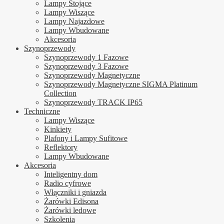
Lampy Stojące
Lampy Wiszące
Lampy Najazdowe
Lampy Wbudowane
Akcesoria
Szynoprzewody
Szynoprzewody 1 Fazowe
Szynoprzewody 3 Fazowe
Szynoprzewody Magnetyczne
Szynoprzewody Magnetyczne SIGMA Platinum
Collection
Szynoprzewody TRACK IP65
Techniczne
Lampy Wiszące
Kinkiety
Plafony i Lampy Sufitowe
Reflektory
Lampy Wbudowane
Akcesoria
Inteligentny dom
Radio cyfrowe
Włączniki i gniazda
Żarówki Edisona
Żarówki ledowe
Szkolenia