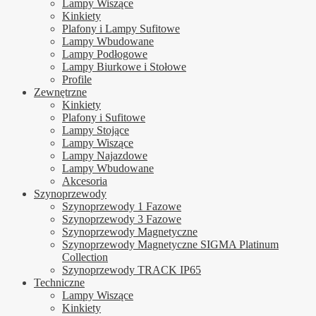
Lampy Wiszące
Kinkiety
Plafony i Lampy Sufitowe
Lampy Wbudowane
Lampy Podłogowe
Lampy Biurkowe i Stołowe
Profile
Zewnętrzne
Kinkiety
Plafony i Sufitowe
Lampy Stojące
Lampy Wiszące
Lampy Najazdowe
Lampy Wbudowane
Akcesoria
Szynoprzewody
Szynoprzewody 1 Fazowe
Szynoprzewody 3 Fazowe
Szynoprzewody Magnetyczne
Szynoprzewody Magnetyczne SIGMA Platinum
Collection
Szynoprzewody TRACK IP65
Techniczne
Lampy Wiszące
Kinkiety