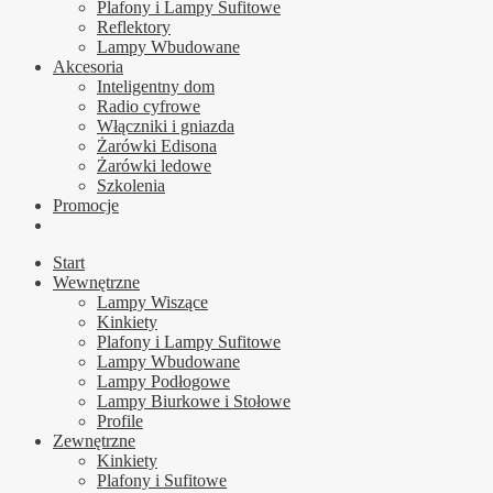
Plafony i Lampy Sufitowe
Reflektory
Lampy Wbudowane
Akcesoria
Inteligentny dom
Radio cyfrowe
Włączniki i gniazda
Żarówki Edisona
Żarówki ledowe
Szkolenia
Promocje
Start
Wewnętrzne
Lampy Wiszące
Kinkiety
Plafony i Lampy Sufitowe
Lampy Wbudowane
Lampy Podłogowe
Lampy Biurkowe i Stołowe
Profile
Zewnętrzne
Kinkiety
Plafony i Sufitowe