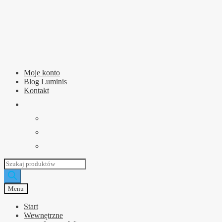
Przejdź
Przejdź
do
do
nawigacji
treści
Moje konto
Blog Luminis
Kontakt
Wyszukiwarka
produktów
Menu
Start
Wewnętrzne