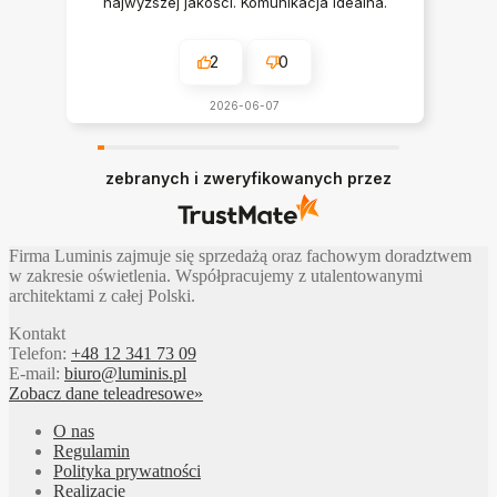
najwyższej jakości. Komunikacja idealna.
Polecam serdecznie
2
0
2026-06-07
zebranych i zweryfikowanych przez
Firma Luminis zajmuje się sprzedażą oraz fachowym doradztwem
w zakresie oświetlenia. Współpracujemy z utalentowanymi
architektami z całej Polski.
Kontakt
Telefon:
+48 12 341 73 09
E-mail:
biuro@luminis.pl
Zobacz dane teleadresowe»
O nas
Regulamin
Polityka prywatności
Realizacje