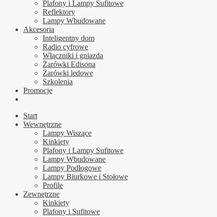
Plafony i Lampy Sufitowe
Reflektory
Lampy Wbudowane
Akcesoria
Inteligentny dom
Radio cyfrowe
Włączniki i gniazda
Żarówki Edisona
Żarówki ledowe
Szkolenia
Promocje
Start
Wewnętrzne
Lampy Wiszące
Kinkiety
Plafony i Lampy Sufitowe
Lampy Wbudowane
Lampy Podłogowe
Lampy Biurkowe i Stołowe
Profile
Zewnętrzne
Kinkiety
Plafony i Sufitowe