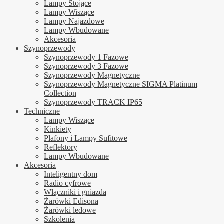
Lampy Stojące
Lampy Wiszące
Lampy Najazdowe
Lampy Wbudowane
Akcesoria
Szynoprzewody
Szynoprzewody 1 Fazowe
Szynoprzewody 3 Fazowe
Szynoprzewody Magnetyczne
Szynoprzewody Magnetyczne SIGMA Platinum
Collection
Szynoprzewody TRACK IP65
Techniczne
Lampy Wiszące
Kinkiety
Plafony i Lampy Sufitowe
Reflektory
Lampy Wbudowane
Akcesoria
Inteligentny dom
Radio cyfrowe
Włączniki i gniazda
Żarówki Edisona
Żarówki ledowe
Szkolenia