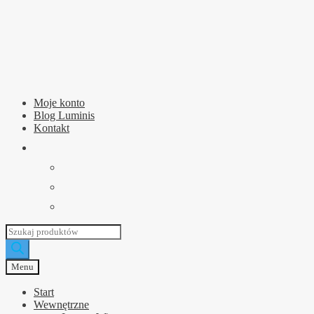
Przejdź
Przejdź
do
do
nawigacji
treści
Moje konto
Blog Luminis
Kontakt
Wyszukiwarka
produktów
Menu
Start
Wewnętrzne