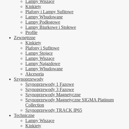
Lampy Wiszące
Kinkiety
Plafony i Lampy Sufitowe
Lampy Wbudowane
Lampy Podłogowe
Lampy Biurkowe i Stołowe
Profile
Zewnętrzne
Kinkiety
Plafony i Sufitowe
Lampy Stojące
Lampy Wiszące
Lampy Najazdowe
Lampy Wbudowane
Akcesoria
Szynoprzewody
Szynoprzewody 1 Fazowe
Szynoprzewody 3 Fazowe
Szynoprzewody Magnetyczne
Szynoprzewody Magnetyczne SIGMA Platinum
Collection
Szynoprzewody TRACK IP65
Techniczne
Lampy Wiszące
Kinkiety