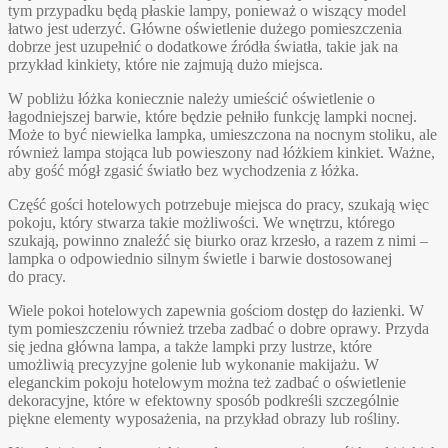
tym przypadku będą płaskie lampy, ponieważ o wiszący model
łatwo jest uderzyć. Główne oświetlenie dużego pomieszczenia
dobrze jest uzupełnić o dodatkowe źródła światła, takie jak na
przykład kinkiety, które nie zajmują dużo miejsca.
W pobliżu łóżka koniecznie należy umieścić oświetlenie o
łagodniejszej barwie, które będzie pełniło funkcję lampki nocnej.
Może to być niewielka lampka, umieszczona na nocnym stoliku, ale
również lampa stojąca lub powieszony nad łóżkiem kinkiet. Ważne,
aby gość mógł zgasić światło bez wychodzenia z łóżka.
Część gości hotelowych potrzebuje miejsca do pracy, szukają więc
pokoju, który stwarza takie możliwości. We wnętrzu, którego
szukają, powinno znaleźć się biurko oraz krzesło, a razem z nimi –
lampka o odpowiednio silnym świetle i barwie dostosowanej
do pracy.
Wiele pokoi hotelowych zapewnia gościom dostęp do łazienki. W
tym pomieszczeniu również trzeba zadbać o dobre oprawy. Przyda
się jedna główna lampa, a także lampki przy lustrze, które
umożliwią precyzyjne golenie lub wykonanie makijażu. W
eleganckim pokoju hotelowym można też zadbać o oświetlenie
dekoracyjne, które w efektowny sposób podkreśli szczególnie
piękne elementy wyposażenia, na przykład obrazy lub rośliny.