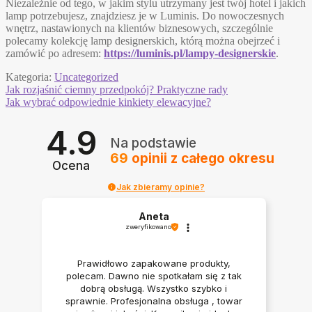
Niezależnie od tego, w jakim stylu utrzymany jest twój hotel i jakich
lamp potrzebujesz, znajdziesz je w Luminis. Do nowoczesnych
wnętrz, nastawionych na klientów biznesowych, szczególnie
polecamy kolekcję lamp designerskich, którą można obejrzeć i
zamówić po adresem:
https://luminis.pl/lampy-designerskie
.
Kategoria:
Uncategorized
Nawigacja
Poprzedni
Jak rozjaśnić ciemny przedpokój? Praktyczne rady
wpis:
Następny
Jak wybrać odpowiednie kinkiety elewacyjne?
wpisu
wpis:
4.9
Na podstawie
69
opinii
z całego okresu
Ocena
Jak zbieramy opinie?
Aneta
zweryfikowano
Prawidłowo zapakowane produkty,
polecam. Dawno nie spotkałam się z tak
dobrą obsługą. Wszystko szybko i
sprawnie. Profesjonalna obsługa , towar