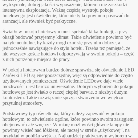
wytrzymałe, dobrej jakości wyposażenie, któremu nie zaszkodzi
intensywna eksploatacja. Ważną częścią wystroju pokoju
hotelowego jest oświetlenie, które nie tylko powinno pasować do
aranżacji, ale również być praktyczne.
Światło w pokoju hotelowym musi spełniać kilka funkcji, a przy
okazji budować przyjemny klimat. Takie oświetlenie powinno być
na tyle neutralne, by każdy mógł czuć się przy nim dobrze, a
jednocześnie nawiązujące do stylu hotelu. Trzeba też pamiętać, że
nie wszyscy goście hotelowi odpoczywają w swoim pokoju – część
z nich potrzebuje miejsca do pracy.
W pokoju hotelowym bardzo dobrze sprawdza się oświetlenie LED.
Żarówki LED są energooszczędne, więc są odpowiednie do często
użytkowanych pomieszczeń. Oświetlenie LEDowe daje wiele
możliwości i jest bardzo uniwersalne. Dobrym wyborem do pokoju
hotelowego jest światło o raczej ciepłej barwie, z niezbyt dużym
kontrastem. Takie rozwiązanie sprzyja stworzeniu we wnętrzu
przytulnej atmosfery.
Podstawowy typ oświetlenia, który należy zapewnić w pokoju
hotelowym, to oświetlenie ogólne, które powinno swoim zasięgiem
obejmować całe wnętrze. W miarę możliwości główne lampy nie
powinny wisieć nad łóżkiem, ale raczej w strefie „użytkowej”, na
przykład w pobliżu wejścia. Najbardziej praktycznym wyborem w