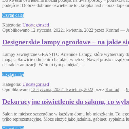
Do kwestii oświetlenia można podejść na dwa sposoby – potraktować 
podejście! Dobrze dobrane oświetlenie to „kropka nad i” oraz dopełn
Czytaj dalej
Kategoria:
Uncategorized
Opublikowano
12 stycznia, 2022
1 kwietnia, 2022
przez
Konrad
—
J
Designerskie lampy ogrodowe – na jakie s
Lampy zewnętrzne GRANITO Artemide Lampy, które wybieramy do swo
mogą całkowicie odmienić charakter wnętrza. Nawet prosto urządzon
charakter aranżacji. Warto o tym pamiętać,…
Czytaj dalej
Kategoria:
Uncategorized
Opublikowano
12 stycznia, 2022
1 kwietnia, 2022
przez
Konrad
—
9
Dekoracyjne oświetlenie do salonu, co wyb
Salon to miejsce szczególne w każdym domu lub mieszkaniu. To jego ce
tylko reprezentacyjne. Może służyć jako jadalnia, gabinet, sypialni
Czytaj dalej