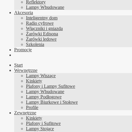
Reflektory
Lampy Wbudowane
Akcesoria
Inteligentny dom
Radio cyfrowe
Włączniki i gniazda
Żarówki Edisona
Żarówki ledowe
Szkolenia
Promocje
Start
Wewnętrzne
Lampy Wiszące
Kinkiety
Plafony i Lampy Sufitowe
Lampy Wbudowane
Lampy Podłogowe
Lampy Biurkowe i Stołowe
Profile
Zewnętrzne
Kinkiety
Plafony i Sufitowe
Lampy Stojące