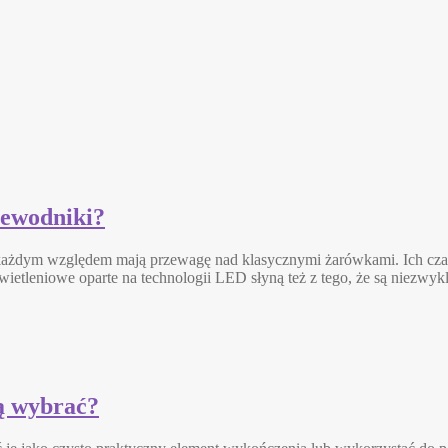
zewodniki?
każdym względem mają przewagę nad klasycznymi żarówkami. Ich czas 
wietleniowe oparte na technologii LED słyną też z tego, że są niezwy
ką wybrać?