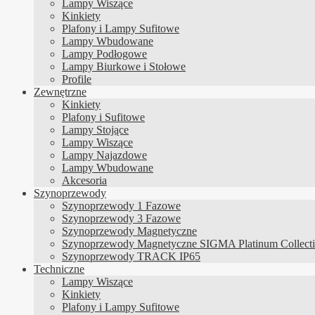
Lampy Wiszące
Kinkiety
Plafony i Lampy Sufitowe
Lampy Wbudowane
Lampy Podłogowe
Lampy Biurkowe i Stołowe
Profile
Zewnętrzne
Kinkiety
Plafony i Sufitowe
Lampy Stojące
Lampy Wiszące
Lampy Najazdowe
Lampy Wbudowane
Akcesoria
Szynoprzewody
Szynoprzewody 1 Fazowe
Szynoprzewody 3 Fazowe
Szynoprzewody Magnetyczne
Szynoprzewody Magnetyczne SIGMA Platinum Collect
Szynoprzewody TRACK IP65
Techniczne
Lampy Wiszące
Kinkiety
Plafony i Lampy Sufitowe