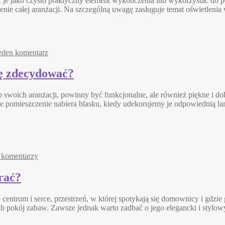
je jako czysto praktyczny element wykończenia lub wykorzystać do pod
ienie całej aranżacji. Na szczególną uwagę zasługuje temat oświetlen
eden komentarz
ię zdecydować?
ich aranżacji, powinny być funkcjonalne, ale również piękne i dob
e pomieszczenie nabiera blasku, kiedy udekorujemy je odpowiednią la
 komentarzy
rać?
ntrum i serce, przestrzeń, w której spotykają się domownicy i gdzie go
a lub pokój zabaw. Zawsze jednak warto zadbać o jego elegancki i styl