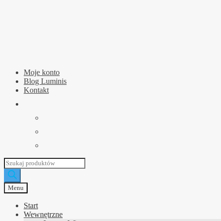
Przejdź
Przejdź
do
do
nawigacji
treści
Moje konto
Blog Luminis
Kontakt
Wyszukiwarka
produktów
Menu
Start
Wewnętrzne