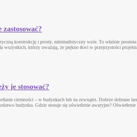
e zastosować?
ryczną konstrukcję i prosty, minimalistyczny wzór. To właśnie prostot
 dla wszystkich, którzy uważają, że piękno tkwi w przejrzystości proje
eży je stosować?
zświetlanie ciemności – w budynkach lub na zewnątrz. Dobrze dobrane l
zeństwo budynku. Gdzie stosuje się oświetlenie awaryjne? Oświetleni