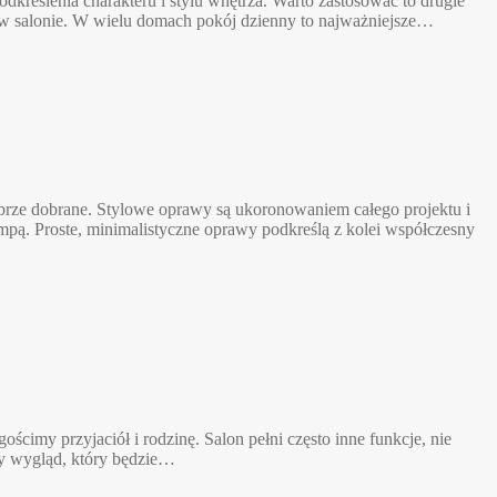
kreślenia charakteru i stylu wnętrza. Warto zastosować to drugie
ia w salonie. W wielu domach pokój dzienny to najważniejsze…
rze dobrane. Stylowe oprawy są ukoronowaniem całego projektu i
mpą. Proste, minimalistyczne oprawy podkreślą z kolei współczesny
ścimy przyjaciół i rodzinę. Salon pełni często inne funkcje, nie
owy wygląd, który będzie…