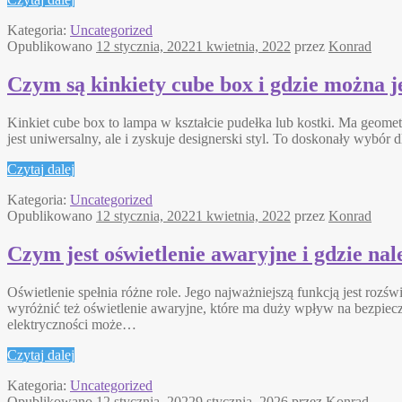
Kategoria:
Uncategorized
Opublikowano
12 stycznia, 2022
1 kwietnia, 2022
przez
Konrad
Czym są kinkiety cube box i gdzie można j
Kinkiet cube box to lampa w kształcie pudełka lub kostki. Ma geomet
jest uniwersalny, ale i zyskuje designerski styl. To doskonały wybór
Czytaj dalej
Kategoria:
Uncategorized
Opublikowano
12 stycznia, 2022
1 kwietnia, 2022
przez
Konrad
Czym jest oświetlenie awaryjne i gdzie nal
Oświetlenie spełnia różne role. Jego najważniejszą funkcją jest ro
wyróżnić też oświetlenie awaryjne, które ma duży wpływ na bezpiec
elektryczności może…
Czytaj dalej
Kategoria:
Uncategorized
Opublikowano
12 stycznia, 2022
9 stycznia, 2026
przez
Konrad