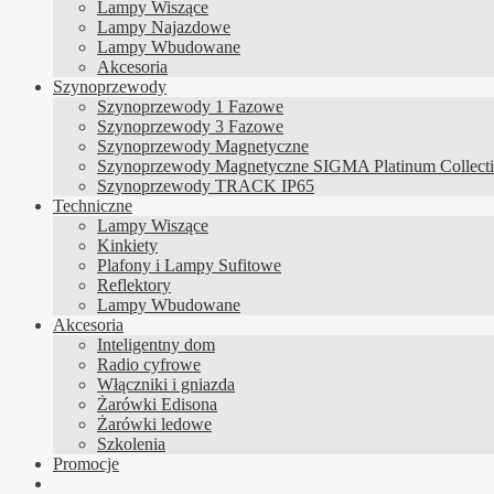
Lampy Wiszące
Lampy Najazdowe
Lampy Wbudowane
Akcesoria
Szynoprzewody
Szynoprzewody 1 Fazowe
Szynoprzewody 3 Fazowe
Szynoprzewody Magnetyczne
Szynoprzewody Magnetyczne SIGMA Platinum Collect
Szynoprzewody TRACK IP65
Techniczne
Lampy Wiszące
Kinkiety
Plafony i Lampy Sufitowe
Reflektory
Lampy Wbudowane
Akcesoria
Inteligentny dom
Radio cyfrowe
Włączniki i gniazda
Żarówki Edisona
Żarówki ledowe
Szkolenia
Promocje