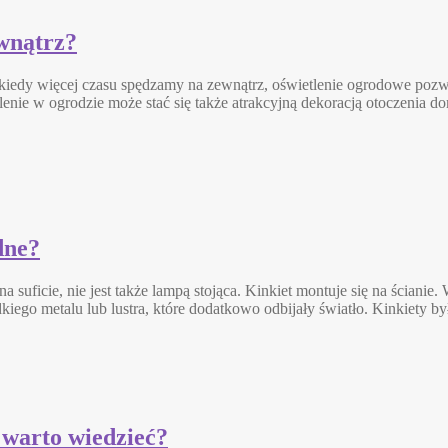
wnątrz?
kiedy więcej czasu spędzamy na zewnątrz, oświetlenie ogrodowe pozw
nie w ogrodzie może stać się także atrakcyjną dekoracją otoczenia 
dne?
j na suficie, nie jest także lampą stojąca. Kinkiet montuje się na ścia
ego metalu lub lustra, które dodatkowo odbijały światło. Kinkiety 
 warto wiedzieć?