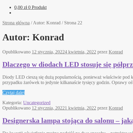
0,00
zł
0 Produkt
Strona główna
/
Autor: Konrad
/
Strona 22
Autor:
Konrad
Opublikowano
12 stycznia, 2022
4 kwietnia, 2022
przez
Konrad
Dlaczego w diodach LED stosuje się półpr
Diody LED cieszą się dużą popularnością, ponieważ właściwie pod 
przypadku żarówek to jedynie kilkanaście tysięcy godzin. Oprawy oś
Czytaj dalej
Kategoria:
Uncategorized
Opublikowano
12 stycznia, 2022
1 kwietnia, 2022
przez
Konrad
Designerska lampa stojąca do salonu – ja