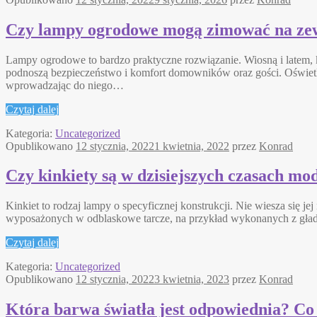
Czy lampy ogrodowe mogą zimować na ze
Lampy ogrodowe to bardzo praktyczne rozwiązanie. Wiosną i latem, 
podnoszą bezpieczeństwo i komfort domowników oraz gości. Oświetle
wprowadzając do niego…
Czytaj dalej
Kategoria:
Uncategorized
Opublikowano
12 stycznia, 2022
1 kwietnia, 2022
przez
Konrad
Czy kinkiety są w dzisiejszych czasach mo
Kinkiet to rodzaj lampy o specyficznej konstrukcji. Nie wiesza się je
wyposażonych w odblaskowe tarcze, na przykład wykonanych z gładki
Czytaj dalej
Kategoria:
Uncategorized
Opublikowano
12 stycznia, 2022
3 kwietnia, 2023
przez
Konrad
Która barwa światła jest odpowiednia? Co